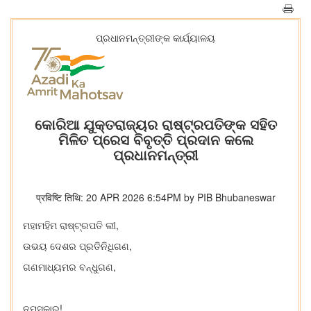
ପ୍ରଧାନମନ୍ତ୍ରୀଙ୍କ କାର୍ଯ୍ୟାଳୟ
କୋରିଆ ଯୁକ୍ତରାଜ୍ୟର ରାଷ୍ଟ୍ରପତିଙ୍କ ସହିତ
ମିଳିତ ପ୍ରେସ ବିବୃତ୍ତି ପ୍ରଦାନ କଲେ
ପ୍ରଧାନମନ୍ତ୍ରୀ
प्रविष्टि तिथि: 20 APR 2026 6:54PM by PIB Bhubaneswar
ମହାମହିମ ରାଷ୍ଟ୍ରପତି ଲୀ,
ଉଭୟ ଦେଶର ପ୍ରତିନିଧିଗଣ,
ଗଣମାଧ୍ୟମର ବନ୍ଧୁଗଣ,
ନମସ୍କାର!