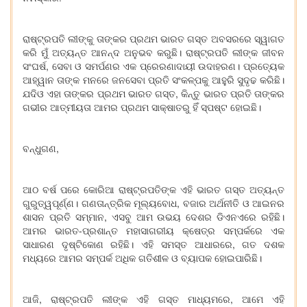
ରାଷ୍ଟ୍ରପତି ଲୀଙ୍କୁ ତାଙ୍କର ପ୍ରଥମ ଭାରତ ଗସ୍ତ ଅବସରରେ ସ୍ୱାଗତ
କରି ମୁଁ ଅତ୍ୟନ୍ତ ଆନନ୍ଦ ଅନୁଭବ କରୁଛି। ରାଷ୍ଟ୍ରପତି ଲୀଙ୍କ ଜୀବନ
ସଂଘର୍ଷ, ସେବା ଓ ସମର୍ପଣର ଏକ ପ୍ରେରଣାଦାୟୀ ଉଦାହରଣ। ପ୍ରତ୍ୟେକ
ଆହ୍ୱାନ ତାଙ୍କ ମନରେ ଜନସେବା ପ୍ରତି ସଂକଳ୍ପକୁ ଆହୁରି ସୁଦୃଢ କରିଛି।
ଯଦିଓ ଏହା ତାଙ୍କର ପ୍ରଥମ ଭାରତ ଗସ୍ତ, କିନ୍ତୁ ଭାରତ ପ୍ରତି ତାଙ୍କର
ଗଭୀର ଆତ୍ମୀୟତା ଆମର ପ୍ରଥମ ସାକ୍ଷାତରୁ ହିଁ ସ୍ପଷ୍ଟ ହୋଇଛି।
ବନ୍ଧୁଗଣ,
ଆଠ ବର୍ଷ ପରେ କୋରିଆ ରାଷ୍ଟ୍ରପତିଙ୍କ ଏହି ଭାରତ ଗସ୍ତ ଅତ୍ୟନ୍ତ
ଗୁରୁତ୍ୱପୂର୍ଣ୍ଣ। ଗଣତାନ୍ତ୍ରିକ ମୂଲ୍ୟବୋଧ, ବଜାର ଅର୍ଥନୀତି ଓ ଆଇନର
ଶାସନ ପ୍ରତି ସମ୍ମାନ, ଏସବୁ ଆମ ଉଭୟ ଦେଶର ଡିଏନଏରେ ରହିଛି।
ଆମର ଭାରତ-ପ୍ରଶାନ୍ତ ମହାସାଗରୀୟ କ୍ଷେତ୍ର ସମ୍ପର୍କରେ ଏକ
ସାଧାରଣ ଦୃଷ୍ଟିକୋଣ ରହିଛି। ଏହି ସମସ୍ତ ଆଧାରରେ, ଗତ ଦଶକ
ମଧ୍ୟରେ ଆମର ସମ୍ପର୍କ ଅଧିକ ଗତିଶୀଳ ଓ ବ୍ୟାପକ ହୋଇପାରିଛି।
ଆଜି, ରାଷ୍ଟ୍ରପତି ଲୀଙ୍କ ଏହି ଗସ୍ତ ମାଧ୍ୟମରେ, ଆମେ ଏହି