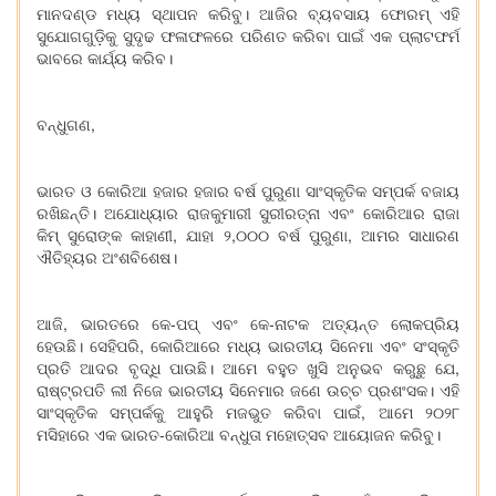
ମାନଦଣ୍ଡ ମଧ୍ୟ ସ୍ଥାପନ କରିବୁ। ଆଜିର ବ୍ୟବସାୟ ଫୋରମ୍ ଏହି
ସୁଯୋଗଗୁଡ଼ିକୁ ସୁଦୃଢ ଫଳାଫଳରେ ପରିଣତ କରିବା ପାଇଁ ଏକ ପ୍ଲାଟଫର୍ମ
ଭାବରେ କାର୍ଯ୍ୟ କରିବ।
ବନ୍ଧୁଗଣ,
ଭାରତ ଓ କୋରିଆ ହଜାର ହଜାର ବର୍ଷ ପୁରୁଣା ସାଂସ୍କୃତିକ ସମ୍ପର୍କ ବଜାୟ
ରଖିଛନ୍ତି। ଅଯୋଧ୍ୟାର ରାଜକୁମାରୀ ସୁରୀରତ୍ନା ଏବଂ କୋରିଆର ରାଜା
କିମ୍ ସୁରୋଙ୍କ କାହାଣୀ, ଯାହା ୨,୦୦୦ ବର୍ଷ ପୁରୁଣା, ଆମର ସାଧାରଣ
ଐତିହ୍ୟର ଅଂଶବିଶେଷ।
ଆଜି, ଭାରତରେ କେ-ପପ୍ ଏବଂ କେ-ନାଟକ ଅତ୍ୟନ୍ତ ଲୋକପ୍ରିୟ
ହେଉଛି। ସେହିପରି, କୋରିଆରେ ମଧ୍ୟ ଭାରତୀୟ ସିନେମା ଏବଂ ସଂସ୍କୃତି
ପ୍ରତି ଆଦର ବୃଦ୍ଧି ପାଉଛି। ଆମେ ବହୁତ ଖୁସି ଅନୁଭବ କରୁଛୁ ଯେ,
ରାଷ୍ଟ୍ରପତି ଲୀ ନିଜେ ଭାରତୀୟ ସିନେମାର ଜଣେ ଉଚ୍ଚ ପ୍ରଶଂସକ। ଏହି
ସାଂସ୍କୃତିକ ସମ୍ପର୍କକୁ ଆହୁରି ମଜଭୁତ କରିବା ପାଇଁ, ଆମେ ୨୦୨୮
ମସିହାରେ ଏକ ଭାରତ-କୋରିଆ ବନ୍ଧୁତା ମହୋତ୍ସବ ଆୟୋଜନ କରିବୁ।