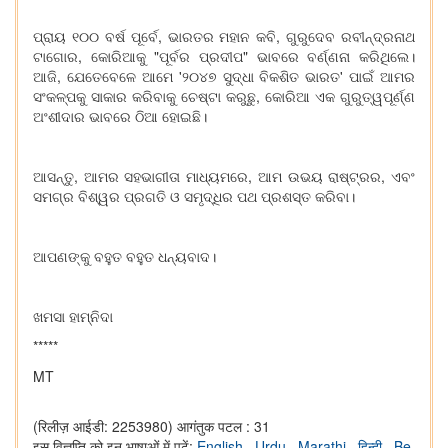
ପ୍ରାୟ ୧୦୦ ବର୍ଷ ପୂର୍ବେ, ଭାରତର ମହାନ କବି, ଗୁରୁଦେବ ରବୀନ୍ଦ୍ରନାଥ
ଟାଗୋର, କୋରିଆକୁ "ପୂର୍ବର ପ୍ରଦୀପ" ଭାବରେ ବର୍ଣ୍ଣନା କରିଥିଲେ।
ଆଜି, ଯେତେବେଳେ ଆମେ '୨୦୪୭ ସୁଦ୍ଧା ବିକଶିତ ଭାରତ' ପାଇଁ ଆମର
ସଂକଳ୍ପକୁ ସାକାର କରିବାକୁ ଚେଷ୍ଟା କରୁଛୁ, କୋରିଆ ଏକ ଗୁରୁତ୍ୱପୂର୍ଣ୍ଣ
ଅଂଶୀଦାର ଭାବରେ ଠିଆ ହୋଇଛି।
ଆସନ୍ତୁ, ଆମର ସହଭାଗୀତା ମାଧ୍ୟମରେ, ଆମ ଉଭୟ ରାଷ୍ଟ୍ରର, ଏବଂ
ସମଗ୍ର ବିଶ୍ୱର ପ୍ରଗତି ଓ ସମୃଦ୍ଧିର ପଥ ପ୍ରଶସ୍ତ କରିବା।
ଆପଣଙ୍କୁ ବହୁତ ବହୁତ ଧନ୍ୟବାଦ।
ଖମସା ହାମ୍ନିଦା
*****
MT
(रिलीज़ आईडी: 2253980)
आगंतुक पटल : 31
इस विज्ञप्ति को इन भाषाओं में पढ़ें:
English
,
Urdu
,
Marathi
,
हिन्दी
,
Be