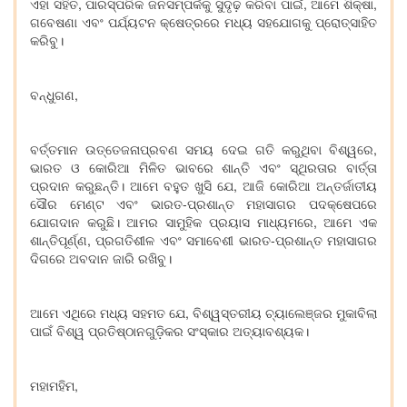
ଏହା ସହିତ, ପାରସ୍ପରିକ ଜନସମ୍ପର୍କକୁ ସୁଦୃଢ଼ କରିବା ପାଇଁ, ଆମେ ଶିକ୍ଷା,
ଗବେଷଣା ଏବଂ ପର୍ଯ୍ୟଟନ କ୍ଷେତ୍ରରେ ମଧ୍ୟ ସହଯୋଗକୁ ପ୍ରୋତ୍ସାହିତ
କରିବୁ।
ବନ୍ଧୁଗଣ,
ବର୍ତ୍ତମାନ ଉତ୍ତେଜନାପ୍ରବଣ ସମୟ ଦେଇ ଗତି କରୁଥିବା ବିଶ୍ୱରେ,
ଭାରତ ଓ କୋରିଆ ମିଳିତ ଭାବରେ ଶାନ୍ତି ଏବଂ ସ୍ଥିରତାର ବାର୍ତ୍ତା
ପ୍ରଦାନ କରୁଛନ୍ତି। ଆମେ ବହୁତ ଖୁସି ଯେ, ଆଜି କୋରିଆ ଅନ୍ତର୍ଜାତୀୟ
ସୌର ମେଣ୍ଟ ଏବଂ ଭାରତ-ପ୍ରଶାନ୍ତ ମହାସାଗର ପଦକ୍ଷେପରେ
ଯୋଗଦାନ କରୁଛି। ଆମର ସାମୁହିକ ପ୍ରୟାସ ମାଧ୍ୟମରେ, ଆମେ ଏକ
ଶାନ୍ତିପୂର୍ଣ୍ଣ, ପ୍ରଗତିଶୀଳ ଏବଂ ସମାବେଶୀ ଭାରତ-ପ୍ରଶାନ୍ତ ମହାସାଗର
ଦିଗରେ ଅବଦାନ ଜାରି ରଖିବୁ।
ଆମେ ଏଥିରେ ମଧ୍ୟ ସହମତ ଯେ, ବିଶ୍ୱସ୍ତରୀୟ ଚ୍ୟାଲେଞ୍ଜର ମୁକାବିଲା
ପାଇଁ ବିଶ୍ୱ ପ୍ରତିଷ୍ଠାନଗୁଡ଼ିକର ସଂସ୍କାର ଅତ୍ୟାବଶ୍ୟକ।
ମହାମହିମ,