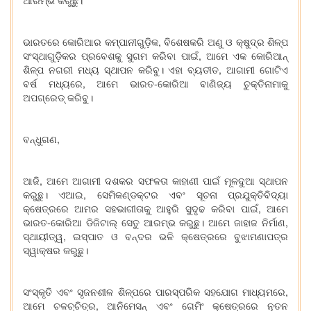
ଆରମ୍ଭ କରୁଛୁ।
ଭାରତରେ କୋରିଆର କମ୍ପାନୀଗୁଡ଼ିକ, ବିଶେଷକରି ଅଣୁ ଓ କ୍ଷୁଦ୍ର ଶିଳ୍ପ
ସଂସ୍ଥାଗୁଡ଼ିକର ପ୍ରବେଶକୁ ସୁଗମ କରିବା ପାଇଁ, ଆମେ ଏକ କୋରିଆନ୍
ଶିଳ୍ପ ନଗରୀ ମଧ୍ୟ ସ୍ଥାପନ କରିବୁ। ଏହା ବ୍ୟତୀତ, ଆଗାମୀ ଗୋଟିଏ
ବର୍ଷ ମଧ୍ୟରେ, ଆମେ ଭାରତ-କୋରିଆ ବାଣିଜ୍ୟ ଚୁକ୍ତିନାମାକୁ
ଅପଗ୍ରେଡ୍ କରିବୁ।
ବନ୍ଧୁଗଣ,
ଆଜି, ଆମେ ଆଗାମୀ ଦଶକର ସଫଳତା କାହାଣୀ ପାଇଁ ମୂଳଦୁଆ ସ୍ଥାପନ
କରୁଛୁ। ଏଆଇ, ସେମିକଣ୍ଡକ୍ଟର ଏବଂ ସୂଚନା ପ୍ରଯୁକ୍ତିବିଦ୍ୟା
କ୍ଷେତ୍ରରେ ଆମର ସହଭାଗୀତାକୁ ଆହୁରି ସୁଦୃଢ କରିବା ପାଇଁ, ଆମେ
ଭାରତ-କୋରିଆ ଡିଜିଟାଲ୍ ସେତୁ ଆରମ୍ଭ କରୁଛୁ। ଆମେ ଜାହାଜ ନିର୍ମାଣ,
ସ୍ଥାୟୀତ୍ୱ, ଇସ୍ପାତ ଓ ବନ୍ଦର ଭଳି କ୍ଷେତ୍ରରେ ବୁଝାମଣାପତ୍ର
ସ୍ୱାକ୍ଷର କରୁଛୁ।
ସଂସ୍କୃତି ଏବଂ ସୃଜନଶୀଳ ଶିଳ୍ପରେ ପାରସ୍ପରିକ ସହଯୋଗ ମାଧ୍ୟମରେ,
ଆମେ ଚଳଚ୍ଚିତ୍ର, ଆନିମେସନ୍ ଏବଂ ଗେମିଂ କ୍ଷେତ୍ରରେ ନୂତନ