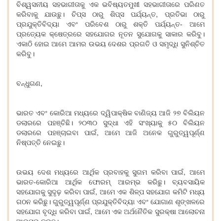
ବିଶ୍ୱସନୀୟ ସହଭାଗୀତାକୁ ଏକ ଭବିଷ୍ୟତମୁଖୀ ସହଭାଗୀତାରେ ପରିଣତ
କରିବାକୁ ଯାଉଛୁ। ଚିପ୍ସ ଠାରୁ ଶିପ୍ସ ପର୍ଯ୍ୟନ୍ତ, ପ୍ରତିଭା ଠାରୁ
ପ୍ରଯୁକ୍ତିବିଦ୍ୟା ଏବଂ ପରିବେଶ ଠାରୁ ଶକ୍ତି ପର୍ଯ୍ୟନ୍ତ- ଆମେ
ପ୍ରତ୍ୟେକ କ୍ଷେତ୍ରରେ ସହଯୋଗର ନୂତନ ସୁଯୋଗକୁ ସାକାର କରିବୁ।
ଏକାଠି ହୋଇ ଆମେ ଆମର ଉଭୟ ଦେଶର ପ୍ରଗତି ଓ ସମୃଦ୍ଧି ସୁନିଶ୍ଚିତ
କରିବୁ।
ବନ୍ଧୁଗଣ,
ଭାରତ ଏବଂ କୋରିଆ ମଧ୍ୟରେ ଦ୍ୱିପାକ୍ଷିକ ବାଣିଜ୍ୟ ଆଜି ୨୭ ବିଲିୟନ
ଡଲାରରେ ପହଞ୍ଚିଛି। ୨୦୩୦ ସୁଦ୍ଧା ଏହି ସଂଖ୍ୟାକୁ ୫୦ ବିଲିୟନ
ଡଲାରରେ ପହଞ୍ଚାଇବା ପାଇଁ, ଆମେ ଆଜି ଅନେକ ଗୁରୁତ୍ୱପୂର୍ଣ୍ଣ
ନିଷ୍ପତ୍ତି ନେଇଛୁ।
ଉଭୟ ଦେଶ ମଧ୍ୟରେ ଆର୍ଥିକ ପ୍ରବାହକୁ ସୁଗମ କରିବା ପାଇଁ, ଆମେ
ଭାରତ-କୋରିଆ ଆର୍ଥିକ ଫୋରମ୍ ଆରମ୍ଭ କରିଛୁ। ବ୍ୟବସାୟିକ
ସହଯୋଗକୁ ସୁଦୃଢ଼ କରିବା ପାଇଁ, ଆମେ ଏକ ଶିଳ୍ପ ସହଯୋଗ କମିଟି ମଧ୍ୟ
ଗଠନ କରିଛୁ। ଗୁରୁତ୍ୱପୂର୍ଣ୍ଣ ପ୍ରଯୁକ୍ତିବିଦ୍ୟା ଏବଂ ଯୋଗାଣ ଶୃଙ୍ଖଳରେ
ସହଯୋଗ ବୃଦ୍ଧି କରିବା ପାଇଁ, ଆମେ ଏକ ଅର୍ଥନୈତିକ ସୁରକ୍ଷା ଆଲୋଚନା