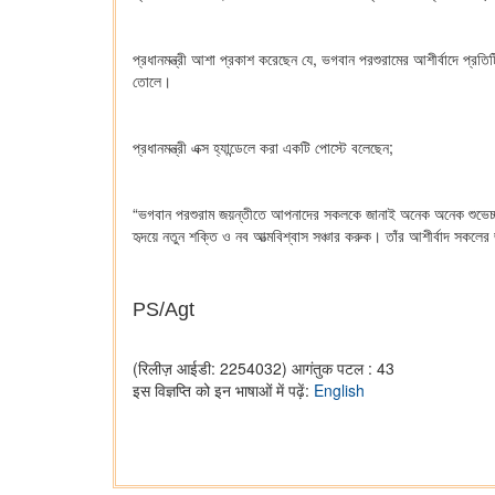
প্রধানমন্ত্রী আশা প্রকাশ করেছেন যে, ভগবান পরশুরামের আশীর্বাদে প্রত
তোলে।
প্রধানমন্ত্রী এক্স হ্যান্ডেলে করা একটি পোস্টে বলেছেন;
“ভগবান পরশুরাম জয়ন্তীতে আপনাদের সকলকে জানাই অনেক অনেক শুভেচ্ছা। 
হৃদয়ে নতুন শক্তি ও নব আত্মবিশ্বাস সঞ্চার করুক। তাঁর আশীর্বাদ সকল
PS/Agt
(रिलीज़ आईडी: 2254032)
आगंतुक पटल : 43
इस विज्ञप्ति को इन भाषाओं में पढ़ें:
English