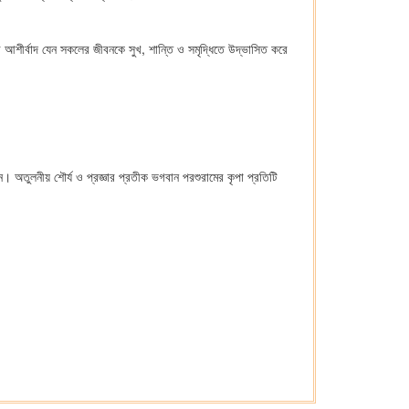
র আশীর্বাদ যেন সকলের জীবনকে সুখ, শান্তি ও সমৃদ্ধিতে উদ্ভাসিত করে
অতুলনীয় শৌর্য ও প্রজ্ঞার প্রতীক ভগবান পরশুরামের কৃপা প্রতিটি