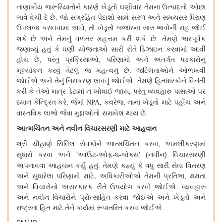
નાણાકીય
જરૂરિયાતોને
કારણે
ખેડૂતો
ઘણીવાર
તેમના
ઉત્પાદનો
ઓછા
ભાવે
વેચી
દે
છે
.
જો
સંગ્રહિત
પેદાશો
સામે
સરળ
અને
સમયસર
ધિરાણ
ઉપલબ્ધ
કરાવવામાં
આવે
તો
ખેડૂતો
બજારના
સારા
ભાવોની
રાહ
જોઈ
,
શકે
છે
અને
તેમનું
વળતર
મહત્તમ
કરી
શકે
છે
.
તેમણે
ભારપૂર્વક
જણાવ્યું
હતું
કે
ઘણી
યોજનાઓ
સારી
રીતે
ડિઝાઇન
કરવામાં
આવી
હોય
છે
પરંતુ
પ્રક્રિયાઓ
પરિણામો
અને
અંતર્ગત
પડકારોનું
,
,
મૂલ્યાંકન
કરવું
તેટલું
જ
મહત્વનું
છે
.
જટિલતાઓને
ઓળખવી
જોઈએ
અને
તેનું
નિરાકરણ
લાવવું
જોઈએ
.
તેમણે
હિતધારકોને
વિનંતી
કરી
કે
તેઓ
માત્ર
ડેટામાં
ન
ખોવાઈ
જાય
પરંતુ
વ્યવહારુ
પાસાઓ
પર
,
ધ્યાન
કેન્દ્રિત
કરે
જેમાં
કવરેજ
નાના
ખેડૂતો
માટે
પહોંચ
અને
,
NPA,
,
વાસ્તવિક
લાભો
જેવા
મુદ્દાઓનો
સમાવેશ
થાય
છે
.
આત્મચિંતન
અને
નવીન
વિચારસરણી
માટે
આહવાન
શ્રી
ચૌહાણે
સિવિલ
સેવકોને
આત્મચિંતન
કરવા
અમલીકરણમાં
,
સુધારો
કરવા
અને
આઉટ
-
ઓફ
-
ધ
-
બોક્સ
નવીન
)
વિચારસરણી
'
' (
અપનાવવા
આહવાન
કર્યું
હતું
.
તેમણે
કહ્યું
કે
વધુ
સારી
સેવા
વિતરણ
અને
સુધારેલા
પરિણામો
માટે
અધિકારીઓએ
તેમની
પ્રતિભા
ક્ષમતા
,
,
અને
વિચારોનો
અસરકારક
રીતે
ઉપયોગ
કરવો
જોઈએ
.
વ્યવહારુ
અને
નવીન
વિચારોને
પ્રોત્સાહિત
કરવા
જોઈએ
અને
ખેડૂતો
અને
રાષ્ટ્રના
હિત
માટે
તેને
કાર્યમાં
રૂપાંતરિત
કરવા
જોઈએ
.