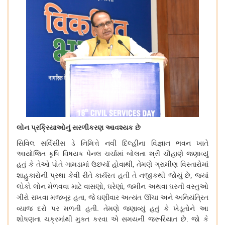
લોન
પ્રક્રિયાઓનું
સરળીકરણ
આવશ્યક
છે
સિવિલ
સર્વિસીસ
ડે
નિમિત્તે
નવી
દિલ્હીના
વિજ્ઞાન
ભવન
ખાતે
આયોજિત
કૃષિ
વિષયક
પેનલ
ચર્ચામાં
બોલતા
શ્રી
ચૌહાણે
જણાવ્યું
હતું
કે
તેઓ
પોતે
ગામડામાં
ઉછર્યા
હોવાથી
તેમણે
ગ્રામીણ
વિસ્તારોમાં
,
શાહુકારોની
પ્રથા
કેવી
રીતે
કાર્યરત
હતી
તે
નજીકથી
જોયું
છે
જ્યાં
,
લોકો
લોન
મેળવવા
માટે
વાસણો
ઘરેણાં
જમીન
અથવા
ઘરની
વસ્તુઓ
,
,
ગીરો
રાખવા
મજબૂર
હતા
જે
ઘણીવાર
અત્યંત
ઊંચા
અને
અનિયંત્રિત
,
વ્યાજ
દરો
પર
મળતી
હતી
.
તેમણે
જણાવ્યું
હતું
કે
ખેડૂતોને
આ
શોષણના
ચક્રમાંથી
મુક્ત
કરવા
એ
સમયની
જરૂરિયાત
છે
.
જો
કે