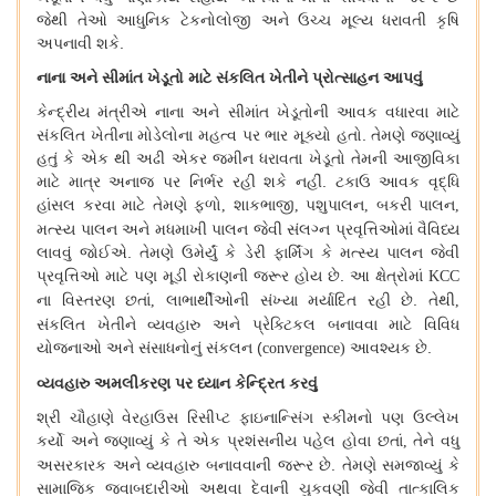
જેથી
તેઓ
આધુનિક
ટેકનોલોજી
અને
ઉચ્ચ
મૂલ્ય
ધરાવતી
કૃષિ
અપનાવી
શકે
.
નાના
અને
સીમાંત
ખેડૂતો
માટે
સંકલિત
ખેતીને
પ્રોત્સાહન
આપવું
કેન્દ્રીય
મંત્રીએ
નાના
અને
સીમાંત
ખેડૂતોની
આવક
વધારવા
માટે
સંકલિત
ખેતીના
મોડેલોના
મહત્વ
પર
ભાર
મૂક્યો
હતો
.
તેમણે
જણાવ્યું
હતું
કે
એક
થી
અઢી
એકર
જમીન
ધરાવતા
ખેડૂતો
તેમની
આજીવિકા
માટે
માત્ર
અનાજ
પર
નિર્ભર
રહી
શકે
નહીં
.
ટકાઉ
આવક
વૃદ્ધિ
હાંસલ
કરવા
માટે
તેમણે
ફળો
શાકભાજી
પશુપાલન
બકરી
પાલન
,
,
,
,
મત્સ્ય
પાલન
અને
મધમાખી
પાલન
જેવી
સંલગ્ન
પ્રવૃત્તિઓમાં
વૈવિધ્ય
લાવવું
જોઈએ
.
તેમણે
ઉમેર્યું
કે
ડેરી
ફાર્મિંગ
કે
મત્સ્ય
પાલન
જેવી
પ્રવૃત્તિઓ
માટે
પણ
મૂડી
રોકાણની
જરૂર
હોય
છે
.
આ
ક્ષેત્રોમાં
KCC
ના
વિસ્તરણ
છતાં
લાભાર્થીઓની
સંખ્યા
મર્યાદિત
રહી
છે
.
તેથી
,
,
સંકલિત
ખેતીને
વ્યવહારુ
અને
પ્રેક્ટિકલ
બનાવવા
માટે
વિવિધ
યોજનાઓ
અને
સંસાધનોનું
સંકલન
(
આવશ્યક
છે
.
convergence)
વ્યવહારુ
અમલીકરણ
પર
ધ્યાન
કેન્દ્રિત
કરવું
શ્રી
ચૌહાણે
વેરહાઉસ
રિસીપ્ટ
ફાઇનાન્સિંગ
સ્કીમનો
પણ
ઉલ્લેખ
કર્યો
અને
જણાવ્યું
કે
તે
એક
પ્રશંસનીય
પહેલ
હોવા
છતાં
તેને
વધુ
,
અસરકારક
અને
વ્યવહારુ
બનાવવાની
જરૂર
છે
.
તેમણે
સમજાવ્યું
કે
સામાજિક
જવાબદારીઓ
અથવા
દેવાની
ચુકવણી
જેવી
તાત્કાલિક