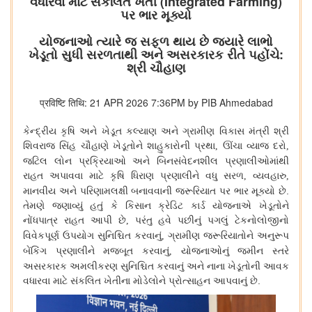
વધારવા માટે સંકલિત ખેતી (Integrated Farming)
પર ભાર મૂક્યો
યોજનાઓ ત્યારે જ સફળ થાય છે જ્યારે લાભો
ખેડૂતો સુધી સરળતાથી અને અસરકારક રીતે પહોંચે:
શ્રી ચૌહાણ
प्रविष्टि तिथि: 21 APR 2026 7:36PM by PIB Ahmedabad
કેન્દ્રીય
કૃષિ
અને
ખેડૂત
કલ્યાણ
અને
ગ્રામીણ
વિકાસ
મંત્રી
શ્રી
શિવરાજ
સિંહ
ચૌહાણે
ખેડૂતોને
શાહુકારોની
પ્રથા
ઊંચા
વ્યાજ
દરો
,
,
જટિલ
લોન
પ્રક્રિયાઓ
અને
બિનસંવેદનશીલ
પ્રણાલીઓમાંથી
રાહત
અપાવવા
માટે
કૃષિ
ધિરાણ
પ્રણાલીને
વધુ
સરળ
વ્યવહારુ
,
,
માનવીય
અને
પરિણામલક્ષી
બનાવવાની
જરૂરિયાત
પર
ભાર
મૂક્યો
છે
.
તેમણે
જણાવ્યું
હતું
કે
કિસાન
ક્રેડિટ
કાર્ડ
યોજનાએ
ખેડૂતોને
નોંધપાત્ર
રાહત
આપી
છે
પરંતુ
હવે
પછીનું
પગલું
ટેકનોલોજીનો
,
વિવેકપૂર્ણ
ઉપયોગ
સુનિશ્ચિત
કરવાનું
ગ્રામીણ
જરૂરિયાતોને
અનુરૂપ
,
બેંકિંગ
પ્રણાલીને
મજબૂત
કરવાનું
યોજનાઓનું
જમીન
સ્તરે
,
અસરકારક
અમલીકરણ
સુનિશ્ચિત
કરવાનું
અને
નાના
ખેડૂતોની
આવક
વધારવા
માટે
સંકલિત
ખેતીના
મોડેલોને
પ્રોત્સાહન
આપવાનું
છે
.