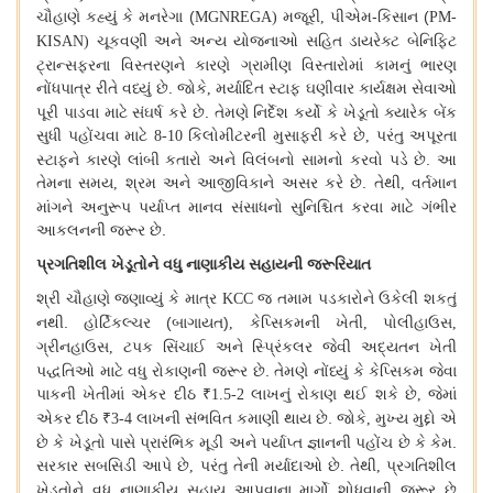
ચૌહાણે
કહ્યું
કે
મનરેગા
(
મજૂરી
પીએમ
-
કિસાન
(
MGNREGA)
,
PM-
ચૂકવણી
અને
અન્ય
યોજનાઓ
સહિત
ડાયરેક્ટ
બેનિફિટ
KISAN)
ટ્રાન્સફરના
વિસ્તરણને
કારણે
ગ્રામીણ
વિસ્તારોમાં
કામનું
ભારણ
નોંધપાત્ર
રીતે
વધ્યું
છે
.
જોકે
મર્યાદિત
સ્ટાફ
ઘણીવાર
કાર્યક્ષમ
સેવાઓ
,
પૂરી
પાડવા
માટે
સંઘર્ષ
કરે
છે
.
તેમણે
નિર્દેશ
કર્યો
કે
ખેડૂતો
ક્યારેક
બેંક
સુધી
પહોંચવા
માટે
કિલોમીટરની
મુસાફરી
કરે
છે
પરંતુ
અપૂરતા
8-10
,
સ્ટાફને
કારણે
લાંબી
કતારો
અને
વિલંબનો
સામનો
કરવો
પડે
છે
.
આ
તેમના
સમય
શ્રમ
અને
આજીવિકાને
અસર
કરે
છે
.
તેથી
વર્તમાન
,
,
માંગને
અનુરૂપ
પર્યાપ્ત
માનવ
સંસાધનો
સુનિશ્ચિત
કરવા
માટે
ગંભીર
આકલનની
જરૂર
છે
.
પ્રગતિશીલ
ખેડૂતોને
વધુ
નાણાકીય
સહાયની
જરૂરિયાત
શ્રી
ચૌહાણે
જણાવ્યું
કે
માત્ર
જ
તમામ
પડકારોને
ઉકેલી
શકતું
KCC
નથી
.
હોર્ટિકલ્ચર
(
બાગાયત
)
કેપ્સિકમની
ખેતી
પોલીહાઉસ
,
,
,
ગ્રીનહાઉસ
ટપક
સિંચાઈ
અને
સ્પ્રિંકલર
જેવી
અદ્યતન
ખેતી
,
પદ્ધતિઓ
માટે
વધુ
રોકાણની
જરૂર
છે
.
તેમણે
નોંધ્યું
કે
કેપ્સિકમ
જેવા
પાકની
ખેતીમાં
એકર
દીઠ
લાખનું
રોકાણ
થઈ
શકે
છે
જેમાં
₹1.5-2
,
એકર
દીઠ
લાખની
સંભવિત
કમાણી
થાય
છે
.
જોકે
મુખ્ય
મુદ્દો
એ
₹3-4
,
છે
કે
ખેડૂતો
પાસે
પ્રારંભિક
મૂડી
અને
પર્યાપ્ત
જ્ઞાનની
પહોંચ
છે
કે
કેમ
.
સરકાર
સબસિડી
આપે
છે
પરંતુ
તેની
મર્યાદાઓ
છે
.
તેથી
પ્રગતિશીલ
,
,
ખેડૂતોને
વધુ
નાણાકીય
સહાય
આપવાના
માર્ગો
શોધવાની
જરૂર
છે