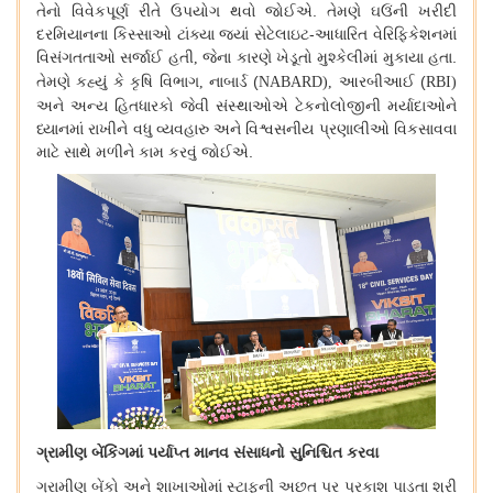
તેનો
વિવેકપૂર્ણ
રીતે
ઉપયોગ
થવો
જોઈએ
.
તેમણે
ઘઉંની
ખરીદી
દરમિયાનના
કિસ્સાઓ
ટાંક્યા
જ્યાં
સેટેલાઇટ
-
આધારિત
વેરિફિકેશનમાં
વિસંગતતાઓ
સર્જાઈ
હતી
જેના
કારણે
ખેડૂતો
મુશ્કેલીમાં
મુકાયા
હતા
.
,
તેમણે
કહ્યું
કે
કૃષિ
વિભાગ
નાબાર્ડ
(
આરબીઆઈ
(
,
NABARD),
RBI)
અને
અન્ય
હિતધારકો
જેવી
સંસ્થાઓએ
ટેકનોલોજીની
મર્યાદાઓને
ધ્યાનમાં
રાખીને
વધુ
વ્યવહારુ
અને
વિશ્વસનીય
પ્રણાલીઓ
વિકસાવવા
માટે
સાથે
મળીને
કામ
કરવું
જોઈએ
.
ગ્રામીણ
બેંકિંગમાં
પર્યાપ્ત
માનવ
સંસાધનો
સુનિશ્ચિત
કરવા
ગ્રામીણ
બેંકો
અને
શાખાઓમાં
સ્ટાફની
અછત
પર
પ્રકાશ
પાડતા
શ્રી