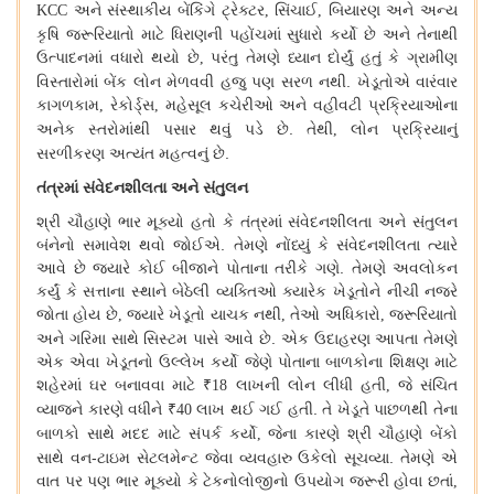
અને
સંસ્થાકીય
બેંકિંગે
ટ્રેક્ટર
સિંચાઈ
બિયારણ
અને
અન્ય
KCC
,
,
કૃષિ
જરૂરિયાતો
માટે
ધિરાણની
પહોંચમાં
સુધારો
કર્યો
છે
અને
તેનાથી
ઉત્પાદનમાં
વધારો
થયો
છે
પરંતુ
તેમણે
ધ્યાન
દોર્યું
હતું
કે
ગ્રામીણ
,
વિસ્તારોમાં
બેંક
લોન
મેળવવી
હજુ
પણ
સરળ
નથી
.
ખેડૂતોએ
વારંવાર
કાગળકામ
રેકોર્ડ્સ
મહેસૂલ
કચેરીઓ
અને
વહીવટી
પ્રક્રિયાઓના
,
,
અનેક
સ્તરોમાંથી
પસાર
થવું
પડે
છે
.
તેથી
લોન
પ્રક્રિયાનું
,
સરળીકરણ
અત્યંત
મહત્વનું
છે
.
તંત્રમાં
સંવેદનશીલતા
અને
સંતુલન
શ્રી
ચૌહાણે
ભાર
મૂક્યો
હતો
કે
તંત્રમાં
સંવેદનશીલતા
અને
સંતુલન
બંનેનો
સમાવેશ
થવો
જોઈએ
.
તેમણે
નોંધ્યું
કે
સંવેદનશીલતા
ત્યારે
આવે
છે
જ્યારે
કોઈ
બીજાને
પોતાના
તરીકે
ગણે
.
તેમણે
અવલોકન
કર્યું
કે
સત્તાના
સ્થાને
બેઠેલી
વ્યક્તિઓ
ક્યારેક
ખેડૂતોને
નીચી
નજરે
જોતા
હોય
છે
જ્યારે
ખેડૂતો
યાચક
નથી
તેઓ
અધિકારો
જરૂરિયાતો
,
,
,
અને
ગરિમા
સાથે
સિસ્ટમ
પાસે
આવે
છે
.
એક
ઉદાહરણ
આપતા
તેમણે
એક
એવા
ખેડૂતનો
ઉલ્લેખ
કર્યો
જેણે
પોતાના
બાળકોના
શિક્ષણ
માટે
શહેરમાં
ઘર
બનાવવા
માટે
લાખની
લોન
લીધી
હતી
જે
સંચિત
₹18
,
વ્યાજને
કારણે
વધીને
લાખ
થઈ
ગઈ
હતી
.
તે
ખેડૂતે
પાછળથી
તેના
₹40
બાળકો
સાથે
મદદ
માટે
સંપર્ક
કર્યો
જેના
કારણે
શ્રી
ચૌહાણે
બેંકો
,
સાથે
વન
-
ટાઇમ
સેટલમેન્ટ
જેવા
વ્યવહારુ
ઉકેલો
સૂચવ્યા
.
તેમણે
એ
વાત
પર
પણ
ભાર
મૂક્યો
કે
ટેકનોલોજીનો
ઉપયોગ
જરૂરી
હોવા
છતાં
,