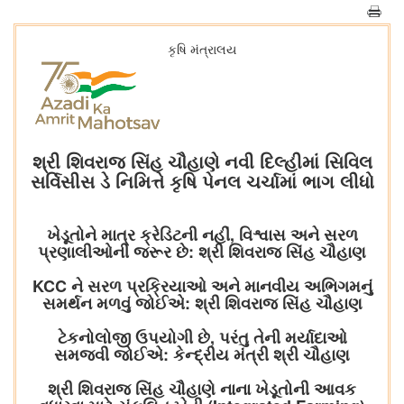
કૃષિ મંત્રાલય
શ્રી શિવરાજ સિંહ ચૌહાણે નવી દિલ્હીમાં સિવિલ
સર્વિસીસ ડે નિમિત્તે કૃષિ પેનલ ચર્ચામાં ભાગ લીધો
ખેડૂતોને માત્ર ક્રેડિટની નહીં, વિશ્વાસ અને સરળ
પ્રણાલીઓની જરૂર છે: શ્રી શિવરાજ સિંહ ચૌહાણ
KCC ને સરળ પ્રક્રિયાઓ અને માનવીય અભિગમનું
સમર્થન મળવું જોઈએ: શ્રી શિવરાજ સિંહ ચૌહાણ
ટેકનોલોજી ઉપયોગી છે, પરંતુ તેની મર્યાદાઓ
સમજવી જોઈએ: કેન્દ્રીય મંત્રી શ્રી ચૌહાણ
શ્રી શિવરાજ સિંહ ચૌહાણે નાના ખેડૂતોની આવક