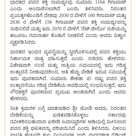
ಭಾರತದ ಪವನ ಶಕ್ತಿ ಸಾಮರ್ಥ್ಯವು ಸುಮಾರು 1164 ಗಿಗಾವಾಟ್
ಎಂದು ಅಂದಾಜಿಸಲಾಗಿದೆ ಎಂದು ತಿಳಿಸಿದರು. ನಿರಂತರ
ಪ್ರಯತ್ನಗಳೊಂದಿಗೆ ದೇಶವು 2030 ರ ವೇಳೆಗೆ 100 ಗಿಗಾವಾಟ್ ಮತ್ತು
2036 ರ ವೇಳೆಗೆ 156 ಗಿಗಾವಾಟ್ ಪವನ ಶಕ್ತಿ ಸಾಮರ್ಥ್ಯವನ್ನು
ಸಾಧಿಸಲಿದೆ ಮತ್ತು ಇದು 2070 ರ ವೇಳೆಗೆ 'ನೆಟ್-ಜೀರೋ' ಗುರಿಯನ್ನು
ತಲುಪಲು ಗಮನಾರ್ಹ ಕೊಡುಗೆ ನೀಡಲಿದೆ ಎಂದು ಅವರು ವಿಶ್ವಾಸ
ವ್ಯಕ್ತಪಡಿಸಿದರು.
ಭಾರತದ ಇಂಧನ ವ್ಯವಸ್ಥೆಯನ್ನು ಸ್ಥಿರಗೊಳಿಸುವಲ್ಲಿ ಪವನ ಶಕ್ತಿಯು
ನಿರ್ಣಾಯಕ ಪಾತ್ರ ವಹಿಸುತ್ತದೆ ಎಂದು ಸಚಿವರು ಹೇಳಿದರು.
ವಿಶೇಷವಾಗಿ ಸಂಜೆ ಮತ್ತು ರಾತ್ರಿಯ ಸಮಯದಲ್ಲಿ ಇದು ಗರಿಷ್ಠ
ಉತ್ಪಾದನೆ ನೀಡುವುದರಿಂದ, ಅತಿ ಹೆಚ್ಚು ಬೇಡಿಕೆ ಇರುವ ಸಮಯಕ್ಕೆ
ಇದು ಪೂರಕವಾಗಿದೆ. ಸುಮಾರು ಶೇಕಡಾ 45 ರಷ್ಟು ಪವನ ಶಕ್ತಿ
ಉತ್ಪಾದನೆಯು ಗರಿಷ್ಠ ಬೇಡಿಕೆಯ ಅವಧಿಯಲ್ಲಿ ಸಂಭವಿಸುತ್ತದೆ, ಇದು
ಸೌರಶಕ್ತಿಗೆ ಪೂರಕವಾದ ಪ್ರಮುಖ ಅಂಶವಾಗಿದೆ ಎಂದು ಅವರು
ಹೇಳಿದರು.
ನೀತಿ ಕ್ರಮಗಳ ಬಗ್ಗೆ ಮಾತನಾಡಿದ ಶ್ರೀ ಜೋಶಿ ಅವರು, ನಿರಂತರ
ಬೇಡಿಕೆಯನ್ನು ಖಚಿತಪಡಿಸಿಕೊಳ್ಳಲು ಸರ್ಕಾರವು
ನವೀಕರಿಸಬಹುದಾದ ಖರೀದಿ ಜವಾಬ್ದಾರಿಗಳ ಅಡಿಯಲ್ಲಿ ಮೀಸಲಾದ
ಪವನ ಶಕ್ತಿ ಘಟಕವನ್ನು ಪರಿಚಯಿಸಿದೆ ಎಂದು ತಿಳಿಸಿದರು. ವಿಳಂಬ
ಪಾವತಿ ಹೆಚ್ಚುವರಿ ಶುಲ್ಕ ನಿಯಮಗಳ ಜಾರಿ, ಪಾರದರ್ಶಕ ಬಿಡ್ಡಿಂಗ್