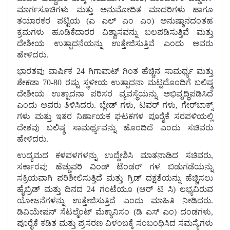
ಮಾರ್ಗಸೂಚಿಗಳು ಮತ್ತು ಅನುಮೋದಿತ ಮಾದರಿಗಳು ಹಾಗೂ
ತಯಾರಕರ ಪಟ್ಟಿಯ (ಎ ಎಲ್‌ ಎಂ ಎಂ) ಅನುಷ್ಠಾನದಂತಹ
ಕ್ರಮಗಳು ಹೂಡಿಕೆದಾರರ ವಿಶ್ವಾಸವನ್ನು ಬಲಪಡಿಸುತ್ತಿವೆ ಮತ್ತು
ದೇಶೀಯ ಉತ್ಪಾದನೆಯನ್ನು ಉತ್ತೇಜಿಸುತ್ತಿವೆ ಎಂದು ಅವರು
ಹೇಳಿದರು.
ಭಾರತವು ವಾರ್ಷಿಕ 24 ಗಿಗಾವಾಟ್ ಗಿಂತ ಹೆಚ್ಚಿನ ಸಾಮರ್ಥ್ಯ ಮತ್ತು
ಶೇಕಡಾ 70-80 ರಷ್ಟು ಸ್ಥಳೀಯ ಉತ್ಪಾದನಾ ಮಟ್ಟದೊಂದಿಗೆ ಬಲಿಷ್ಠ
ದೇಶೀಯ ಉತ್ಪಾದನಾ ಪರಿಸರ ವ್ಯವಸ್ಥೆಯನ್ನು ಅಭಿವೃದ್ಧಿಪಡಿಸಿದೆ
ಎಂದು ಅವರು ತಿಳಿಸಿದರು. ಬ್ಲೇಡ್‌ ಗಳು, ಟವರ್‌ ಗಳು, ಗೇರ್‌ಬಾಕ್ಸ್‌
ಗಳು ಮತ್ತು ಇತರ ನಿರ್ಣಾಯಕ ಘಟಕಗಳ ಪೂರೈಕೆ ಸರಪಳಿಯಲ್ಲಿ
ದೇಶವು ಬಲಿಷ್ಠ ಸಾಮರ್ಥ್ಯವನ್ನು ಹೊಂದಿದೆ ಎಂದು ಸಚಿವರು
ಹೇಳಿದರು.
ಉದ್ಯಮದ ಕಳವಳಗಳನ್ನು ಉದ್ದೇಶಿಸಿ ಮಾತನಾಡಿದ ಸಚಿವರು,
ಸರ್ಕಾರವು ಹೆಚ್ಚುವರಿ ವಿಂಡ್ ಟೆಂಡರ್‌ ಗಳ ಬಿಡುಗಡೆಯನ್ನು
ಸಕ್ರಿಯವಾಗಿ ಪರಿಶೀಲಿಸುತ್ತಿದೆ ಮತ್ತು ಗ್ರಿಡ್ ದಕ್ಷತೆಯನ್ನು ಹೆಚ್ಚಿಸಲು
ಹೈಬ್ರಿಡ್ ಮತ್ತು ದಿನದ 24 ಗಂಟೆಯೂ (ಆರ್‌ ಟಿ ಸಿ) ಲಭ್ಯವಿರುವ
ಯೋಜನೆಗಳನ್ನು ಉತ್ತೇಜಿಸುತ್ತಿದೆ ಎಂದು ಮಾಹಿತಿ ನೀಡಿದರು.
ಡಿವಿಯೇಷನ್ ಸೆಟಲ್ಮೆಂಟ್ ಮೆಕ್ಯಾನಿಸಂ (ಡಿ ಎಸ್‌ ಎಂ) ದಂಡಗಳು,
ಪೂರೈಕೆ ಕಡಿತ ಮತ್ತು ಪ್ರಸರಣ ವಿಳಂಬಕ್ಕೆ ಸಂಬಂಧಿಸಿದ ಸಮಸ್ಯೆಗಳು