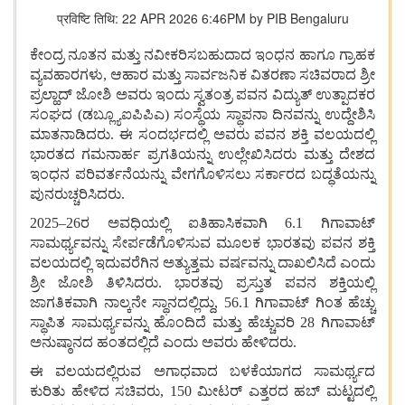
प्रविष्टि तिथि: 22 APR 2026 6:46PM by PIB Bengaluru
ಕೇಂದ್ರ ನೂತನ ಮತ್ತು ನವೀಕರಿಸಬಹುದಾದ ಇಂಧನ ಹಾಗೂ ಗ್ರಾಹಕ
ವ್ಯವಹಾರಗಳು, ಆಹಾರ ಮತ್ತು ಸಾರ್ವಜನಿಕ ವಿತರಣಾ ಸಚಿವರಾದ ಶ್ರೀ
ಪ್ರಲ್ಹಾದ್ ಜೋಶಿ ಅವರು ಇಂದು ಸ್ವತಂತ್ರ ಪವನ ವಿದ್ಯುತ್ ಉತ್ಪಾದಕರ
ಸಂಘದ‌ (ಡಬ್ಲ್ಯೂಐಪಿಪಿಎ) ಸಂಸ್ಥೆಯ ಸ್ಥಾಪನಾ ದಿನವನ್ನು ಉದ್ದೇಶಿಸಿ
ಮಾತನಾಡಿದರು. ಈ ಸಂದರ್ಭದಲ್ಲಿ ಅವರು ಪವನ ಶಕ್ತಿ ವಲಯದಲ್ಲಿ
ಭಾರತದ ಗಮನಾರ್ಹ ಪ್ರಗತಿಯನ್ನು ಉಲ್ಲೇಖಿಸಿದರು ಮತ್ತು ದೇಶದ
ಇಂಧನ ಪರಿವರ್ತನೆಯನ್ನು ವೇಗಗೊಳಿಸಲು ಸರ್ಕಾರದ ಬದ್ಧತೆಯನ್ನು
ಪುನರುಚ್ಚರಿಸಿದರು.
2025–26ರ ಅವಧಿಯಲ್ಲಿ ಐತಿಹಾಸಿಕವಾಗಿ 6.1 ಗಿಗಾವಾಟ್
ಸಾಮರ್ಥ್ಯವನ್ನು ಸೇರ್ಪಡೆಗೊಳಿಸುವ ಮೂಲಕ ಭಾರತವು ಪವನ ಶಕ್ತಿ
ವಲಯದಲ್ಲಿ ಇದುವರೆಗಿನ ಅತ್ಯುತ್ತಮ ವರ್ಷವನ್ನು ದಾಖಲಿಸಿದೆ ಎಂದು
ಶ್ರೀ ಜೋಶಿ ತಿಳಿಸಿದರು. ಭಾರತವು ಪ್ರಸ್ತುತ ಪವನ ಶಕ್ತಿಯಲ್ಲಿ
ಜಾಗತಿಕವಾಗಿ ನಾಲ್ಕನೇ ಸ್ಥಾನದಲ್ಲಿದ್ದು, 56.1 ಗಿಗಾವಾಟ್ ಗಿಂತ ಹೆಚ್ಚು
ಸ್ಥಾಪಿತ ಸಾಮರ್ಥ್ಯವನ್ನು ಹೊಂದಿದೆ ಮತ್ತು ಹೆಚ್ಚುವರಿ 28 ಗಿಗಾವಾಟ್
ಅನುಷ್ಠಾನದ ಹಂತದಲ್ಲಿದೆ ಎಂದು ಅವರು ಹೇಳಿದರು.
ಈ ವಲಯದಲ್ಲಿರುವ ಅಗಾಧವಾದ ಬಳಕೆಯಾಗದ ಸಾಮರ್ಥ್ಯದ
ಕುರಿತು ಹೇಳಿದ ಸಚಿವರು, 150 ಮೀಟರ್ ಎತ್ತರದ ಹಬ್ ಮಟ್ಟದಲ್ಲಿ