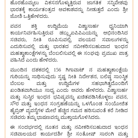
ಹೊರಹೊಮ್ಮಲು ವಿಕಸನಗೊಳ್ಳುತ್ತಿರುವ ಜಾಗತಿಕ ಸನ್ನಿವೇಶವು
ಭಾರತಕ್ಕೆ ಕಾರ್ಯತಂತ್ರದ ಅವಕಾಶವನ್ನು ನೀಡುತ್ತದೆ ಎಂದು ಶ್ರೀ
ಜೋಶಿ ಒತ್ತಿಹೇಳಿದರು.
ಪವನ ಶಕ್ತಿ ಉದ್ದಿಮೆಯ ವಿಶ್ವಾಸಾರ್ಹ ಧ್ವನಿಯಾಗಿ
ಕಾರ್ಯನಿರ್ವಹಿಸುತ್ತಿರುವ ಡಬ್ಲ್ಯುಐಪಿಪಿಎಯನ್ನು ಅಭಿನಂದಿಸಿದ
ಸಚಿವರು, ನೀತಿ ರೂಪಿಸುವಲ್ಲಿ, ವಲಯದ ಸವಾಲುಗಳನ್ನು
ಎದುರಿಸುವಲ್ಲಿ ಮತ್ತು ಭಾರತದ ನವೀಕರಿಸಬಹುದಾದ ಇಂಧನ
ಮಹತ್ವಾಕಾಂಕ್ಷೆಗಳನ್ನು ಬೆಂಬಲಿಸುವಲ್ಲಿ ಈ ಸಂಘವು ಪ್ರಮುಖ ಪಾತ್ರ
ವಹಿಸಿದೆ ಎಂದು ಹೇಳಿದರು.
ಮುಂದಿನ ದಶಕದಲ್ಲಿ 156 ಗಿಗಾವಾಟ್ ನ ಮಹತ್ವಾಕಾಂಕ್ಷೆಯ
ಗುರಿಯನ್ನು ಸಾಧಿಸುವುದು ಸ್ಪಷ್ಟ ನೀತಿ ನಿರ್ದೇಶನ, ಬಲಿಷ್ಠ ಸಾಂಸ್ಥಿಕ
ಬೆಂಬಲ ಮತ್ತು ಉದ್ದಿಮೆಗಳ ಸಹಭಾಗಿತ್ವದೊಂದಿಗೆ
ಖಂಡಿತವಾಗಿಯೂ ಸಾಧ್ಯ ಎಂದು ಅವರು ಹೇಳಿದರು. ವಿಶ್ವಾಸಾರ್ಹ
ಮತ್ತು ಸುಸ್ಥಿರ ಇಂಧನ ಭವಿಷ್ಯವನ್ನು ಖಚಿತಪಡಿಸಿಕೊಳ್ಳಲು ಪವನ,
ಸೌರ ಮತ್ತು ಇಂಧನ ಸಂಗ್ರಹಣೆಯನ್ನು ಒಳಗೊಂಡ ಸಂಯೋಜಿತ
ಹೈಬ್ರಿಡ್ ವ್ಯವಸ್ಥೆಗಳ ಮೇಲೆ ಹೆಚ್ಚಿನ ಗಮನ ಹರಿಸುವಂತೆ ಕರೆ ನೀಡಿದ
ಸಚಿವರು ತಮ್ಮ ಭಾಷಣವನ್ನು ಮುಕ್ತಾಯಗೊಳಿಸಿದರು.
ಈ ಸಂದರ್ಭದಲ್ಲಿ ನೂತನ ಮತ್ತು ನವೀಕರಿಸಬಹುದಾದ ಇಂಧನ
ಸಚಿವಾಲಯದ ಕಾರ್ಯದರ್ಶಿ ಶ್ರೀ ಸಂತೋಷ್ ಸಾರಂಗಿ ಮತ್ತು