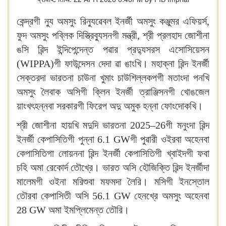
কেন্দ্রগী ন্যু অমসুং রিন্যুৱেবল ইনর্জী অমসুং কঞ্জুমর এফিয়র্স,
ফুদ অমসুং পব্লিক দিস্ত্রিব্যুসনগী মন্ত্রী, শ্রী প্রলহাদ জোশীনা
ঙসি ৱিন্দ ইন্দিপেন্দেন্ত পৱার প্রদ্যুসরস এসোসিয়েসন
(WIPPA)গী ফাউন্দেসন দেদা ৱা ঙাংখি। মহাক্না ৱিন্দ ইনর্জী
সেক্তরদা ভারতনা চাউনা খুমাং চাউশিল্লকপগী মতাংদা পনখি
অমসুং লৈবাক অসিগী ক্লিন ইনর্জী ত্রাঞ্জিসনগী খোঙজেল
য়াংখৎহন্নবা সরকারগী ফিরেপ অদু অমুক হন্না ফোংদোকখি।
শ্রী জোশীনা হায়খি মদুদি ভারতনা 2025–26গী মনুংদা ৱিন্দ
ইনর্জী কেপাসিতিগী পুন্না 6.1 GWগী পুৱারী ওইরবা অহেনবা
কেপাসিতিগা লোয়ননা ৱিন্দ ইনর্জী কেপাসিতিগী খ্বাইদগী ফবা
চহি অমা রেকোর্দ তৌখ্রে। ভারত অসি হৌজিক্তি ৱিন্দ ইনর্জীদা
মালেমগী ওইনা মরিশুবা মফমদা লৈরি। মসিগী ইনস্তোল
তৌরবা কেপাসিতী অসি 56.1 GW হেনখ্রে অমসুং অহেনবা
28 GW অমা ইমপ্লিমেন্ত তৌরি।