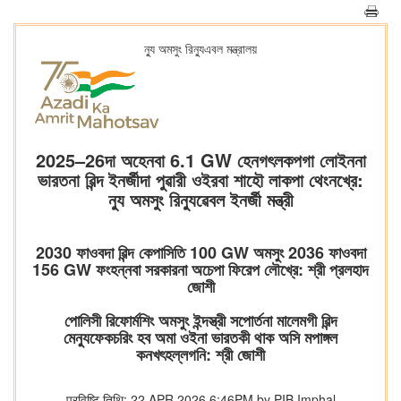
ন্যু অমসুং রিন্যুএবল মন্ত্রালয়
2025–26দা অহেনবা 6.1 GW হেনগৎলকপগা লোইননা
ভারতনা ৱিন্দ ইনর্জীদা পুৱারী ওইরবা শাহৌ লাকপা থেংনখ্রে:
ন্যু অমসুং রিন্যুৱেবল ইনর্জী মন্ত্রী
2030 ফাওবদা ৱিন্দ কেপাসিতি 100 GW অমসুং 2036 ফাওবদা
156 GW ফংহন্নবা সরকারনা অচেপা ফিরেপ লৌখ্রে: শ্রী প্রলহাদ
জোশী
পোলিসী রিফোর্মশিং অমসুং ইন্দস্ত্রী সপোর্তনা মালেমগী ৱিন্দ
মেন্যুফেকচরিং হব অমা ওইনা ভারতকী থাক অসি মপাঙ্গল
কনখৎহল্লগনি: শ্রী জোশী
प्रविष्टि तिथि: 22 APR 2026 6:46PM by PIB Imphal