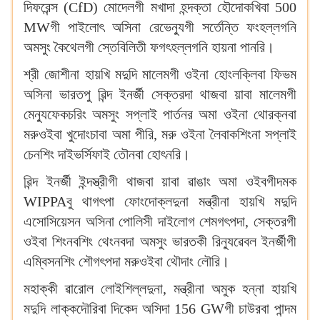
দিফরেন্স (CfD) মোদেলগী মখাদা হন্দক্তা হৌদোকখিবা 500
MWগী পাইলোৎ অসিনা রেভেন্যুগী সর্তেন্তি ফংহল্লগনি
অমসুং কৈথেলগী স্তেবিলিতী ফগৎহল্লগনি হায়না পানরি।
শ্রী জোশীনা হায়খি মদুদি মালেমগী ওইনা হোংলক্লিবা ফিভম
অসিনা ভারতপু ৱিন্দ ইনর্জী সেক্তরদা থাজবা য়াবা মালেমগী
মেন্যুফেকচরিং অমসুং সপ্লাই পার্তনর অমা ওইনা থোরক্নবা
মরুওইবা খুদোংচাবা অমা পীরি, মরু ওইনা লৈবাকশিংনা সপ্লাই
চেনশিং দাইভর্সিফাই তৌনবা হোৎনরি।
ৱিন্দ ইনর্জী ইন্দস্ত্রীগী থাজবা য়াবা ৱাঙাং অমা ওইবগীদমক
WIPPAবু থাগৎপা ফোংদোক্লদুনা মন্ত্রীনা হায়খি মদুদি
এসোসিয়েসন অসিনা পোলিসী দাইলোগ শেমগৎপদা, সেক্তরগী
ওইবা শিংনবশিং থেংনবদা অমসুং ভারতকী রিন্যুৱেবল ইনর্জীগী
এম্বিসনশিং শৌগৎপদা মরুওইবা থৌদাং লৌরি।
মহাক্কী ৱারোল লোইশিল্লদুনা, মন্ত্রীনা অমুক হন্না হায়খি
মদুদি লাক্কদৌরিবা দিকেদ অসিদা 156 GWগী চাউরবা পান্দম