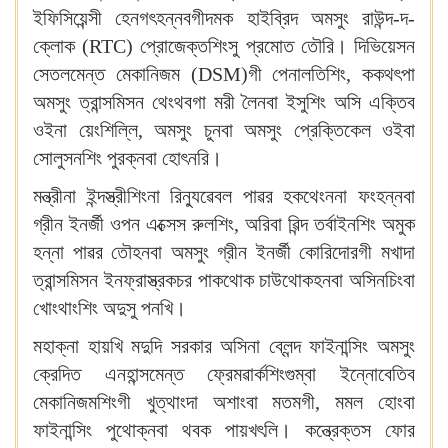
ইফিসিয়েন্সী হেনগৎহন্নবগীদমক হাইব্রিদ অমসুং রাউন্দ-দ-
ক্লোক (RTC) প্রোজেক্তশিংসু প্রমোত তৌরি। দিভিয়েসন
সেতলমেন্ত মেকানিজম (DSM)গী পেনালতিশিং, ককথৎপা
অমসুং ত্রান্সমিসন থেংথবগা মরী লৈনবা ইসুশিং অসি এক্তিব
ওইনা য়েংশিল্লি, অমসুং চুনবা অমসুং প্রেক্তিকেল ওইবা
সোলুসনশিং পুরক্নবা হোৎনরি।
মন্ত্রীনা ইন্দস্ত্রীশিংনা রিন্যুৱেবল পাৱর হকথেংননা ফংহন্নবা
গ্রীন ইনর্জী ওপন এক্সেস রুলশিং, অরিবা ৱিন্দ তর্বাইনশিং অমুক
হন্না পাৱর তৌহনবা অমসুং গ্রীন ইনর্জী কোরিদোরগী মখাদা
ত্রান্সমিসন ইনফ্রাস্ত্রকচর পাকথোক চাউথোকহনবা অসিনচিংবা
খোংথাংশিং অদুসু পনখি।
মহাক্না হায়খি মদুদি সরকার অসিনা ব্লেন্দ ফাইনান্সিং অমসুং
ক্রেদিত এনহান্সমেন্ত ফ্রেমৱার্কশিংগুম্বা ইন্নোবেতিব
মেকানিজমশিংগী খুত্থাংদা অশাংবা মতমগী, মমল হোংবা
ফাইনান্সিং পুথোক্নবা থবক পায়খৎলি। কন্ত্রেক্তস ফোর