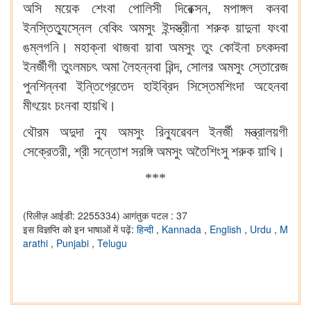
অসি ময়েক শেংবা পোলিসী দিরেক্সন, মপাঙ্গল কনবা
ইনস্তিত্যুস্নেল বেকিং অমসুং ইন্দস্ত্রীনা শরুক য়াদুনা ফংবা
ঙম্লগনি। মহাক্না থাজবা য়াবা অমসুং তুং কোইনা চৎকদবা
ইনর্জীগী তুংলমচৎ অমা লৈহন্নবা ৱিন্দ, সোলর অমসুং স্তোরেজ
পুনশিন্নবা ইন্তিগ্রেতেদ হাইব্রিদ সিস্তেমশিংদা অহেনবা
মীৎয়েং চংনবা হায়খি।
থৌরম অদুদা ন্যু অমসুং রিন্যুৱেবল ইনর্জী মন্ত্রালয়গী
সেক্রেতরী, শ্রী সন্তোশ সরঙ্গি অমসুং অতৈশিংসু শরুক য়াখি।
***
(रिलीज़ आईडी: 2255334)
आगंतुक पटल : 37
इस विज्ञप्ति को इन भाषाओं में पढ़ें:
हिन्दी
,
Kannada
,
English
,
Urdu
,
M
arathi
,
Punjabi
,
Telugu