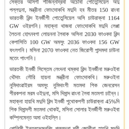
সেক্তর অসিগী শীজিন্নদ্রিবা অচৌবা পোতেন্সিয়েল অদু
পল্লদুনা, মন্ত্রীনা ফোংদোকখি মদুদি হব মীতর 150 ৱাংবা
ভারতকী ৱিন্দ ইনর্জীগী পোতেন্সিয়েল অসি চাউরাক্না 1164
GW ওইরগনি। মহাক্না থাজবা ফোংদোকখি মদুদি লেপ্পা
লৈতনা হোৎনবগা লোয়ননা লৈবাক অসিনা 2030 ফাওবদা ৱিন্দ
কেপাসিতি 100 GW অমসুং 2036 ফাওবদা 156 GW
ফংলগনি। মসিনা 2070 ফাওবদা নেত জিরোগী পান্দমদা চাউনা
মতেং পাংগনি।
ভারতকী ইনর্জী সিস্তেম লেংদনা থম্বদা ৱিন্দ ইনর্জীনা মরুওইবা
থৌদাং লৌরি হায়না মন্ত্রীনা ফোংদোকখি। মরুওইনা
নুমিদাংৱাইরম অমসুং নুমিদাংগী মতমদা পিক জেনরেসন
পীরকপনা মরম ওইদুনা, মসি দিমান্দ ৱাংনা লৈবা মতমগা চান্নৈ।
মহাক্না হায়খি মদুদি ৱিন্দ ইনর্জী পুথোকপগী চাউরাক্না 45%দি
পিক দিমান্দগী মতমদা থোকই, মসিনা সোলার ইনর্জীগী মরুওইবা
কম্প্লিমেন্ত অমা ওইহল্লি।
পোলিসী ইন্তরভেন্সনশিং পল্লদুনা শ্রী জোশীনা হায়খি মদুদি