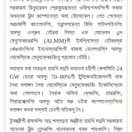
সরকারনা রিন্যুৱেবল প্রোক্যুরমেন্ত ওব্লিগেসনশিংগী মখাদা
অখন্নবা ৱিন্দ কম্পোনেন্ত অমা হৌদোক্লে। লেত পেমেন্ত
সরচার্জগী কাংলোনশিং, ত্রান্সপরেন্ত বিদিং গাইদলাইনশিং
অমসুং এপ্রুব তৌরবা লিস্ত ওফ মোদেলস এন্দ
মেনুফেকচররশিং (ALMM)গী ইমপ্লিমেন্ত তৌবগুম্বা
খোঙথাংশিংনা ইনভেস্তরশিংগী থাজবা হেনগৎহল্লি অমসুং
দোমেস্তিক মেন্যুফেকচরিংবু প্রমোত তৌরি।
মহাক্না মখা তারদুনা হায়খি মদুদি ভারতনা চহীগী কেপাসিতি 24
GW হেনবা অমসুং 70–80%গী ইন্দিজেনাইজেসনগী থাক
লৈবা মপাঙ্গল লৈবা দোমেস্তিক মেন্যুফেকচরিং ইকোসিস্তেম
অমা শেমগৎলে। লৈবাক অসিনা ব্লেদশিং, তাৱরশিং,
গিয়ারবোক্সশিং অমসুং অতৈ মরু ওইবা কম্পোনেন্তশিংদা
মপাঙ্গল কনবা সপ্লাই চেনগী মতিকসু লৈ।
ইন্দস্ত্রীগী ৱাফমশিং অদু পল্লদুনা মন্ত্রীনা হায়খি মদুদি সরকারনা
অহেনবা ৱিন্দ তেন্দরশিং থাদোক্নবা থবক পায়খৎলি। গ্রিদ