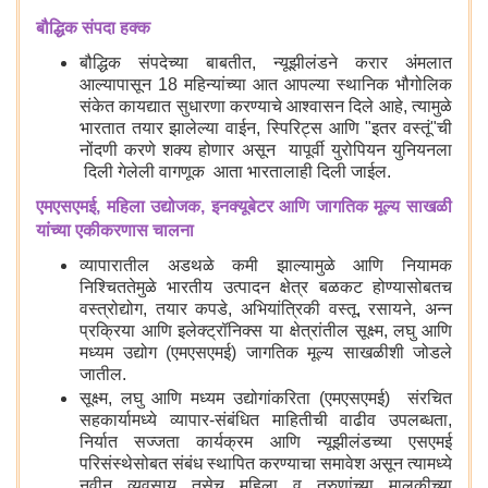
बौद्धिक संपदा हक्क
बौद्धिक संपदेच्या बाबतीत, न्यूझीलंडने करार अंमलात
आल्यापासून 18 महिन्यांच्या आत आपल्या स्थानिक भौगोलिक
संकेत कायद्यात सुधारणा करण्याचे आश्वासन दिले आहे, त्यामुळे
भारतात तयार झालेल्या वाईन, स्पिरिट्स आणि "इतर वस्तूं"ची
नोंदणी करणे शक्य होणार असून यापूर्वी युरोपियन युनियनला
दिली गेलेली वागणूक आता भारतालाही दिली जाईल.
एमएसएमई, महिला उद्योजक, इनक्यूबेटर आणि जागतिक मूल्य साखळी
यांच्या एकीकरणास चालना
व्यापारातील अडथळे कमी झाल्यामुळे आणि नियामक
निश्चिततेमुळे भारतीय उत्पादन क्षेत्र बळकट होण्यासोबतच
वस्त्रोद्योग, तयार कपडे, अभियांत्रिकी वस्तू, रसायने, अन्न
प्रक्रिया आणि इलेक्ट्रॉनिक्स या क्षेत्रांतील सूक्ष्म, लघु आणि
मध्यम उद्योग (एमएसएमई) जागतिक मूल्य साखळीशी जोडले
जातील.
सूक्ष्म, लघु आणि मध्यम उद्योगांकरिता (एमएसएमई) संरचित
सहकार्यामध्ये व्यापार-संबंधित माहितीची वाढीव उपलब्धता,
निर्यात सज्जता कार्यक्रम आणि न्यूझीलंडच्या एसएमई
परिसंस्थेसोबत संबंध स्थापित करण्याचा समावेश असून त्यामध्ये
नवीन व्यवसाय तसेच महिला व तरुणांच्या मालकीच्या