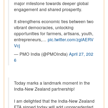
major milestone towards deeper global
engagement and shared prosperity.
It strengthens economic ties between two
vibrant democracies, unlocking
opportunities for farmers, artisans, youth,
entrepreneurs,…
pic.twitter.com/zglAERV
Vcj
— PMO India (@PMOIndia)
April 27, 202
6
Today marks a landmark moment in the
India-New Zealand partnership!
I am delighted that the India-New Zealand
FTA signed today will add unprecedented