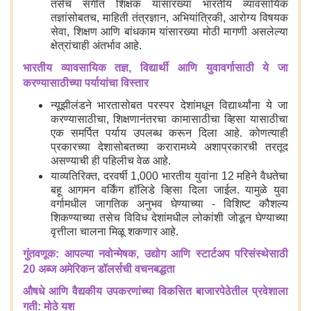
तसेच संगीत शिक्षक यांसारख्या भारतीय व्यावसायिक
तज्ञांसोबतच, माहिती तंत्रज्ञान, अभियांत्रिकी, आरोग्य विषयक
सेवा, शिक्षण आणि बांधकाम यांसारख्या मोठी मागणी असलेल्या
क्षेत्रांचाही अंतर्भाव आहे.
भारतीय व्यावसायिक तज्ञ, विद्यार्थी आणि युवावर्गासाठी ये जा
करण्यासाठीच्या पर्यायांचा विस्तार
न्यूझीलंडने भारतासोबत परस्पर देशांमधून विद्यार्थ्यांना ये जा
करण्यासाठीचा, शिक्षणानंतरचा कामासाठीचा व्हिसा यासाठीचा
एक समर्पित पर्याय उपलब्ध करून दिला आहे. कोणत्याही
प्रकारच्या देशासोबतच्या करारामध्ये अशाप्रकारची तरतूद
असण्याची ही पहिलीच वेळ आहे.
याव्यतिरिक्त, दरवर्षी 1,000 भारतीय युवांना 12 महिने वैधतेचा
बहू आगमन वर्किंग हॉलिडे व्हिसा दिला जाईल. यामुळे युवा
वर्गामधील जागतिक अनुभव घेण्याच्या - विशिष्ट कौशल्य
शिकण्याच्या तसेच विविध देशांमधील लोकांशी जोडून घेण्याच्या
वृत्तीला चालना मिळू शकणार आहे.
गुंतवणूक: आपल्या नवोन्मेषक, उद्योग आणि स्टार्टअप परिसंस्थेसाठी
20 अब्ज अमेरिकन डॉलर्सची वचनबद्धता
औषधे आणि वैद्यकीय उपकरणांच्या विकसित बाजारपेठेतील प्रवेशाला
गती: मोठे यश