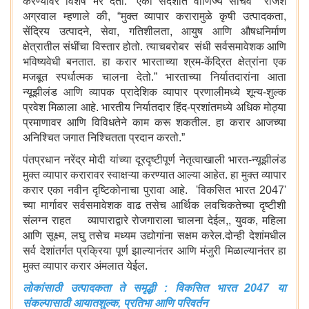
करण्यावर विशेष भर देतो.” एका संदेशात वाणिज्य सचिव राजेश
अग्रवाल म्हणाले की, “मुक्त व्यापार करारामुळे कृषी उत्पादकता,
सेंद्रिय उत्पादने, सेवा, गतिशीलता, आयुष आणि औषधनिर्माण
क्षेत्रातील संधींचा विस्तार होतो. त्याचबरोबर संधी सर्वसमावेशक आणि
भविष्यवेधी बनतात. हा करार भारताच्या श्रम-केंद्रित क्षेत्रांना एक
मजबूत स्पर्धात्मक चालना देतो.” भारताच्या निर्यातदारांना आता
न्यूझीलंड आणि व्यापक प्रादेशिक व्यापार प्रणालीमध्ये शून्य-शुल्क
प्रवेश मिळाला आहे. भारतीय निर्यातदार हिंद-प्रशांतमध्ये अधिक मोठ्या
प्रमाणावर आणि विविधतेने काम करू शकतील. हा करार आजच्या
अनिश्चित जगात निश्चितता प्रदान करतो.”
पंतप्रधान नरेंद्र मोदी यांच्या दूरदृष्टीपूर्ण नेतृत्वाखाली भारत-न्यूझीलंड
मुक्त व्यापार करारावर स्वाक्षऱ्या करण्यात आल्या आहेत. हा मुक्त व्यापार
करार एका नवीन दृष्टिकोनाचा पुरावा आहे. 'विकसित भारत 2047'
च्या मार्गावर सर्वसमावेशक वाढ तसेच आर्थिक लवचिकतेच्या दृष्टीशी
संलग्न राहत व्यापाराद्वारे रोजगाराला चालना देईल,, युवक, महिला
आणि सूक्ष्म, लघु तसेच मध्यम उद्योगांना सक्षम करेल.दोन्ही देशांमधील
सर्व देशांतर्गत प्रक्रिया पूर्ण झाल्यानंतर आणि मंजुरी मिळाल्यानंतर हा
मुक्त व्यापार करार अंमलात येईल.
लोकांसाठी उत्पादकता ते समृद्धी : विकसित भारत 2047 या
संकल्पासाठी आयातशुल्क, प्रतिभा आणि परिवर्तन