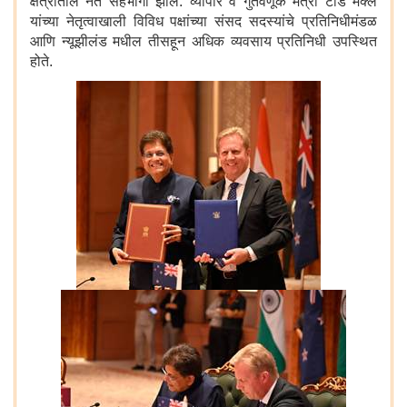
क्षेत्रातील नेते सहभागी झाले. व्यापार व गुंतवणूक मंत्री टॉड मॅक्ले
यांच्या नेतृत्वाखाली विविध पक्षांच्या संसद सदस्यांचे प्रतिनिधीमंडळ
आणि न्यूझीलंड मधील तीसहून अधिक व्यवसाय प्रतिनिधी उपस्थित
होते.