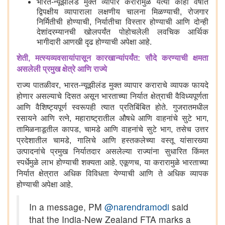
भारत-न्यूझीलंड मुक्त व्यापार करारामुळे येत्या काही वर्षांत
द्विपक्षीय व्यापाराला लक्षणीय चालना मिळण्याची, रोजगार
निर्मितीची होण्याची, निर्यातीचा विस्तार होण्याची आणि दोन्ही
देशांदरम्यानची खोलपर्यंत पोहोचलेली लवचिक आर्थिक
भागीदारी आणखी दृढ होण्याची अपेक्षा आहे.
शेती, मत्स्यव्यवसायांपासून कारखान्यांपर्यंत: सौदे करण्याची क्षमता
असलेली प्रमुख क्षेत्रे आणि राज्ये
राज्य पातळीवर, भारत-न्यूझीलंड मुक्त व्यापार कराराचे व्यापक फायदे
होणार असल्याचे दिसत असून भारताच्या निर्यात क्षेत्राची वैविध्यपूर्णता
आणि वैशिष्ट्यपूर्ण स्वरूपही त्यात प्रतिबिंबित होते. गुजरातमधील
रसायने आणि रत्ने, महाराष्ट्रातील औषधे आणि वाहनांचे सुटे भाग,
तामिळनाडूतील कापड, चामडे आणि वाहनांचे सुटे भाग, तसेच उत्तर
प्रदेशातील चामडे, गालिचे आणि हस्तकलेच्या वस्तू यांसारख्या
उत्पादनांचे प्रमुख निर्यातदार असलेल्या राज्यांना सुधारित किंमत
स्पर्धेमुळे लाभ होण्याची शक्यता आहे. एकूणच, या करारामुळे भारताच्या
निर्यात क्षेत्रात अधिक विविधता येण्याची आणि ते अधिक व्यापक
होण्याची अपेक्षा आहे.
In a message, PM
@narendramodi
said
that the India-New Zealand FTA marks a