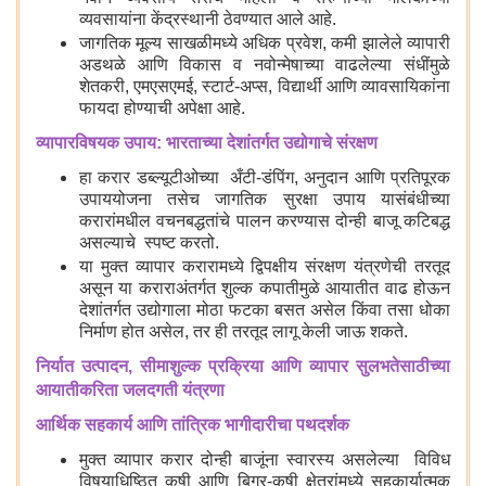
व्यवसायांना केंद्रस्थानी ठेवण्यात आले आहे.
जागतिक मूल्य साखळीमध्ये अधिक प्रवेश, कमी झालेले व्यापारी
अडथळे आणि विकास व नवोन्मेषाच्या वाढलेल्या संधींमुळे
शेतकरी, एमएसएमई, स्टार्ट-अप्स, विद्यार्थी आणि व्यावसायिकांना
फायदा होण्याची अपेक्षा आहे.
व्यापारविषयक उपाय: भारताच्या देशांतर्गत उद्योगाचे संरक्षण
हा करार डब्ल्यूटीओच्या अँटी-डंपिंग, अनुदान आणि प्रतिपूरक
उपाययोजना तसेच जागतिक सुरक्षा उपाय यासंबंधीच्या
करारांमधील वचनबद्धतांचे पालन करण्यास दोन्ही बाजू कटिबद्ध
असल्याचे स्पष्ट करतो.
या मुक्त व्यापार करारामध्ये द्विपक्षीय संरक्षण यंत्रणेची तरतूद
असून या कराराअंतर्गत शुल्क कपातीमुळे आयातीत वाढ होऊन
देशांतर्गत उद्योगाला मोठा फटका बसत असेल किंवा तसा धोका
निर्माण होत असेल, तर ही तरतूद लागू केली जाऊ शकते.
निर्यात उत्पादन, सीमाशुल्क प्रक्रिया आणि व्यापार सुलभतेसाठीच्या
आयातीकरिता जलदगती यंत्रणा
आर्थिक सहकार्य आणि तांत्रिक भागीदारीचा पथदर्शक
मुक्त व्यापार करार दोन्ही बाजूंना स्वारस्य असलेल्या विविध
विषयाधिष्ठित कृषी आणि बिगर-कृषी क्षेत्रांमध्ये सहकार्यात्मक