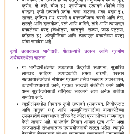
क्रीम, व्हे दही, चीज इ.), प्राणीजन्य उत्पादने (मेंढीचे मांस
वगळून), कृषी उत्पादने (कांदा, चणा, वाटाणा, मका, बदाम इ.),
साखर, कृत्रिम मध, प्राणी व वनस्पतीजन्य चरबी आणि तेल,
शस्त्रे आणि दारूगोळा, रत्ने आणि दागिने, तांबे आणि त्यापासून
बनवलेल्या वस्तू (कॅथोड्स, काडतुसे, सळ्या, जाड पट्ट्या,
कॉइल्स इ.), ॲल्युमिनियम आणि त्यापासून बनवलेल्या वस्तू)
यांचा समावेश आहे.
कृषी उत्पादकता भागीदारी, शेतकऱ्यांचे उत्पन्न आणि ग्रामीण
अर्थव्यवस्थेला चालना
या भागीदारीअंतर्गत उत्कृष्टता केंद्रांची स्थापना, सुधारित
लागवड साहित्य, उत्पादकांची क्षमता बांधणी, परस्पर
सहकार्याअंतर्गतचे संशोधन प्रकल्प तसेच फळबाग व्यवस्थापन,
काढणीपश्चातची कामे, पुरवठा साखळी संबंधीची कामे आणि
अन्न सुरक्षिततेसाठी तांत्रिक सहकार्य अशा अनेक बाबींचा
समावेश आहे.
न्यूझीलंडमधील निवडक कृषी उत्पादने (सफरचंद, किवीफ्रूट
आणि मानुका मध) आणि अल्ब्युमिन्ससाठीचा बाजारपेठेच्या
उपलब्धतेचे व्यवस्थापन टॅरिफ रेट कोटा प्रणालीच्या माध्यमातून
केले जाणार आहे. याअंतर्गत किमान आयात मूल्य आणि अशा
स्वरुपातली संरक्षणात्मक उपाययोजनांची तरतूद असेल. त्यामुळे