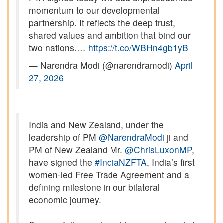
momentum to our developmental
partnership. It reflects the deep trust,
shared values and ambition that bind our
two nations.…
https://t.co/WBHn4gb1yB
— Narendra Modi (@narendramodi)
April
27, 2026
India and New Zealand, under the
leadership of PM
@NarendraModi
ji and
PM of New Zealand Mr.
@ChrisLuxonMP
,
have signed the
#IndiaNZFTA
, India’s first
women-led Free Trade Agreement and a
defining milestone in our bilateral
economic journey.