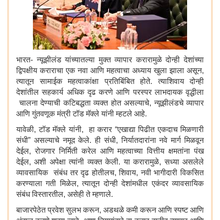
भारत- न्यूझीलंड यांच्यातल्या मुक्त व्यापार करारामुळे दोन्ही देशांच्या
द्विपक्षीय कराराचा एक नवा आणि महत्वाचा अध्याय खुला झाला असून,
त्यातून सामाईक महत्वाकांक्षा प्रतिबिंबित होते. त्याशिवाय दोन्ही
देशांतील सहकार्य अधिक दृढ करणे आणि परस्पर लाभदायक वृद्धीला
चालना देण्याची कटिबद्धता व्यक्त होत असल्याचे, न्यूझीलंडचे व्यापार
आणि गुंतवणूक मंत्री टॉड मॅक्ले यांनी म्हटले आहे.
यावेळी, टॉड मॅक्ले यांनी, हा करार “एखाद्या पिढीत एकदाच मिळणारी
संधी” असल्याचे नमूद केले. ही संधी, निर्यातदारांना नवे मार्ग मिळवून
देईल, रोजगार निर्मिती करेल आणि महत्वाच्या वित्तीय क्षमतांना पंख
देईल, अशी अपेक्षा त्यांनी व्यक्त केली. या करारामुळे, सध्या असलेले
व्यावसायिक संबंध तर दृढ होतीलच, शिवाय, नवी भागीदारी विकसित
करण्याला गती मिळेल, त्यातून दोन्ही देशांमधील एकंदर व्यावसायिक
संबंध विस्तारतील, असेही ते म्हणाले.
बाजारपेठेत प्रवेश सुलभ करून, अडथळे कमी करून आणि स्पष्ट आणि