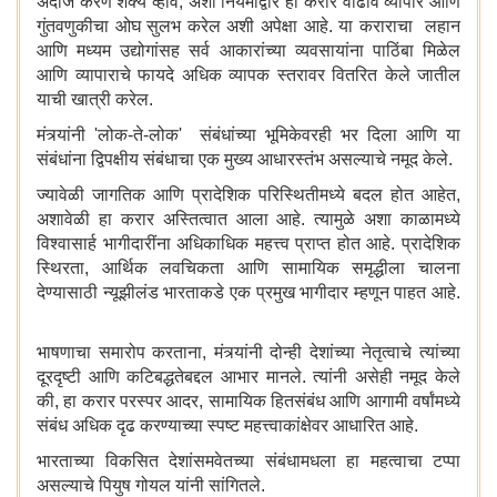
अंदाज करणे शक्य व्हावे, अशा नियमांद्वारे हा करार वाढीव व्यापार आणि
गुंतवणुकीचा ओघ सुलभ करेल अशी अपेक्षा आहे. या कराराचा लहान
आणि मध्यम उद्योगांसह सर्व आकारांच्या व्यवसायांना पाठिंबा मिळेल
आणि व्यापाराचे फायदे अधिक व्यापक स्तरावर वितरित केले जातील
याची खात्री करेल.
मंत्र्यांनी 'लोक-ते-लोक' संबंधांच्या भूमिकेवरही भर दिला आणि या
संबंधांना द्विपक्षीय संबंधाचा एक मुख्य आधारस्तंभ असल्याचे नमूद केले.
ज्यावेळी जागतिक आणि प्रादेशिक परिस्थितीमध्ये बदल होत आहेत,
अशावेळी हा करार अस्तित्वात आला आहे. त्यामुळे अशा काळामध्‍ये
विश्वासार्ह भागीदारींना अधिकाधिक महत्त्व प्राप्त होत आहे. प्रादेशिक
स्थिरता, आर्थिक लवचिकता आणि सामायिक समृद्धीला चालना
देण्यासाठी न्यूझीलंड भारताकडे एक प्रमुख भागीदार म्हणून पाहत आहे.
भाषणाचा समारोप करताना, मंत्र्यांनी दोन्ही देशांच्या नेतृत्वाचे त्यांच्या
दूरदृष्टी आणि कटिबद्धतेबद्दल आभार मानले. त्यांनी असेही नमूद केले
की, हा करार परस्पर आदर, सामायिक हितसंबंध आणि आगामी वर्षांमध्ये
संबंध अधिक दृढ करण्याच्या स्पष्ट महत्त्वाकांक्षेवर आधारित आहे.
भारताच्या विकसित देशांसमवेतच्या संबंधामधला हा महत्वाचा टप्पा
असल्याचे पियुष गोयल यांनी सांगितले.