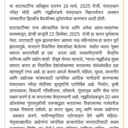
या वाटाघाटींना अधिकृत प्रारंभ 16 मार्च, 2025 रोजी, पंतप्रधान
नरेंद्र मोदी आणि न्यूझीलंडचे पंतप्रधान ख्रिस्तोफर लक्सन
यांच्यातील द्विपक्षीय बैठकीच्या पूर्वसंध्येला करण्यात आली होती.
वाटाघाटींच्या पाच औपचारिक फेऱ्या आणि अनेक आंतर-सत्रांच्या
माध्यमातून, दोन्ही बाजूंनी 22 डिसेंबर, 2025 रोजी हा करार पूर्णत्वास
नेला. वाटाघाटी सुरू झाल्यानंतर अवघ्या नऊ महिन्यांतच हा करार पूर्ण
झाल्यामुळे, भारताने विकसित देशासोबत केलेल्या सर्वात जलद 'मुक्त
व्यापार करारापैकी हा एक ठरला आहे. स्वाक्षरीप्रसंगी केंद्रीय
वाणिज्य आणि उद्योग मंत्री पीयूष गोयल म्हणाले, “भारत-न्यूझीलंड मुक्त
व्यापार करार हा विकसित देशांसोबतच्या भारताच्या संबंधांमधील एक
महत्त्वपूर्ण टप्पा आहे. हा करार आपले शेतकरी, महिला, युवक, कारागीर
आणि उद्योजक यांच्यासाठी जागतिक आर्थिक भागीदारी करण्याच्या
पंतप्रधान नरेंद्र मोदींच्या दूरदृष्टीचे प्रतिबिंब आहे. निर्यात, कृषी
उत्पादकता, विद्यार्थी गतिशीलता, कौशल्ये, गुंतवणूक आणि सेवा यांना
सक्षम करणे हे या कराराच्या केंद्रस्थानी आहे. न्यूझीलंडकडून 20 अब्ज
डॉलर्सच्या गुंतवणुकीची वचनबद्धता भारताच्या विकासाच्या गाथेवरील
प्रबळ विश्वास दर्शवते. हा करार सूक्ष्म, लघु आणि मध्यम उद्योगांना
बळकट करणे, नावीन्यपूर्णतेला प्रोत्साहन देणे आणि महिला-
नेतृत्वाखालील उद्योगांना जागतिक बाजारपेठेत भरभराटीसाठी सक्षम