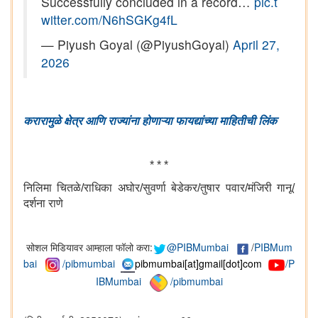
Successfully concluded in a record…
pic.t
witter.com/N6hSGKg4fL
— Piyush Goyal (@PiyushGoyal)
April 27,
2026
करारामुळे क्षेत्र आणि राज्यांना होणाऱ्या फायद्यांच्या माहितीची लिंक
* * *
निलिमा चितळे/राधिका अघोर/सुवर्णा बेडेकर/तुषार पवार/मंजिरी गानू/
दर्शना राणे
सोशल मिडियावर आम्हाला फॉलो करा:
@PIBMumbai
/
PIBMum
bai
/pibmumbai
pibmumbai[at]gmail[dot]com
/P
IBMumbai
/pibmumbai