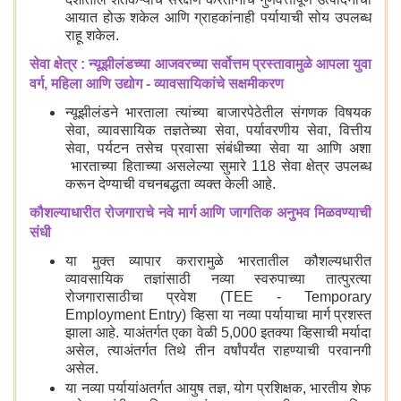
देशातील शेतकऱ्यांचे संरक्षण करतानाच गुणवत्तापूर्ण उत्पादनांची
आयात होऊ शकेल आणि ग्राहकांनाही पर्यायाची सोय उपलब्ध
राहू शकेल.
सेवा क्षेत्र : न्यूझीलंडच्या आजवरच्या सर्वोत्तम प्रस्तावामुळे आपला युवा
वर्ग, महिला आणि उद्योग - व्यावसायिकांचे सक्षमीकरण
न्यूझीलंडने भारताला त्यांच्या बाजारपेठेतील संगणक विषयक
सेवा, व्यावसायिक तज्ञतेच्या सेवा, पर्यावरणीय सेवा, वित्तीय
सेवा, पर्यटन तसेच प्रवासा संबंधीच्या सेवा या आणि अशा
भारताच्या हिताच्या असलेल्या सुमारे 118 सेवा क्षेत्र उपलब्ध
करून देण्याची वचनबद्धता व्यक्त केली आहे.
कौशल्याधारीत रोजगाराचे नवे मार्ग आणि जागतिक अनुभव मिळवण्याची
संधी
या मुक्त व्यापार करारामुळे भारतातील कौशल्यधारीत
व्यावसायिक तज्ञांसाठी नव्या स्वरुपाच्या तात्पुरत्या
रोजगारासाठीचा प्रवेश (TEE - Temporary
Employment Entry) व्हिसा या नव्या पर्यायाचा मार्ग प्रशस्त
झाला आहे. याअंतर्गत एका वेळी 5,000 इतक्या व्हिसाची मर्यादा
असेल, त्याअंतर्गत तिथे तीन वर्षांपर्यंत राहण्याची परवानगी
असेल.
या नव्या पर्यायांअतर्गत आयुष तज्ञ, योग प्रशिक्षक, भारतीय शेफ