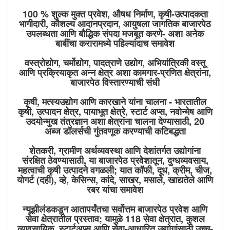
100 % शुल्क मुक्त प्रवेश, औषध निर्माण, कृषी-उत्पादकता
भागीदारी, कौशल्य आदानप्रदान, आयुषला जागतिक बाजारपेठ
उपलब्धता आणि बौद्धिक संपदा मजबूत करणे- अशा अनेक
बाबींचा करारामध्ये पहिल्यांदाच समावेश
वस्त्रोद्योग, चर्मोद्योग, पादत्राणे उद्योग, अभियांत्रिकी वस्तू
आणि प्रक्रियाकृत अन्न क्षेत्र अशा कामगार-प्रणित क्षेत्रांना,
बाजारपेठ विस्तारण्याची संधी
कृषी, मत्स्यउद्योग आणि कारखाने यांना चालना - भारतातील
कृषी, उत्पादन क्षेत्र, पायाभूत क्षेत्रे, स्टार्ट अप्स, नवोन्मेष आणि
उदयोन्मुख तंत्रज्ञान अशा क्षेत्रांना चालना देण्यासाठी, 20
अब्ज डॉलर्सची गुंतवणूक करण्याची कटिबद्धता
शेतकरी, ग्रामीण अर्थव्यवस्था आणि देशांतर्गत उद्योगांना
संरक्षित ठेवण्यासाठी, या बाजारपेठ प्रवेशातून, दुग्धव्यवसाय,
महत्वाची कृषी उत्पादने वगळली; यात कॉफी, दूध, क्रीम, चीज,
योगर्ट (दही), व्हे, केसिन्स, कांदे, साखर, मसाले, खाद्यतेले आणि
रबर यांचा समावेश
न्यूझीलंडकडून आतापर्यंतचा सर्वोत्तम बाजारपेठ प्रवेश आणि
सेवा क्षेत्रातील प्रस्ताव; यामुळे 118 सेवा क्षेत्रात, कुशल
व्यावसायिक, स्टार्टअप्स आणि सेवा-आधारित उद्योगांसाठी उच्च-