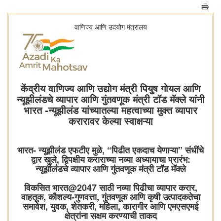
वाणिज्य आणि उदयोग मंत्रालय
केंद्रीय वाणिज्य आणि उद्योग मंत्री पियुष गोयल आणि
न्यूझीलंडचे व्यापार आणि गुंतवणूक मंत्री टॉड मॅक्ले यांनी
भारत -न्यूझीलंड यांच्यातल्या महत्वाच्या मुक्त व्यापार
करारावर केल्या स्वाक्षऱ्या
भारत- न्यूझीलंड एफटीए मुळे, “पिढीत एकदाच येणाऱ्या” संधींचे
द्वार खुले, द्विपक्षीय कराराच्या नव्या अध्यायाचा प्रारंभ:
न्यूझीलंडचे व्यापार आणि गुंतवणूक मंत्री टॉड मॅक्ले
विकसित भारत@2047 साठी नव्या पिढीचा व्यापार करार,
वाहतूक, कौशल्य-गुणवत्ता, गुंतवणूक आणि कृषी उत्पादकतेचा
समावेश, युवक, शेतकरी, महिला, कारागीर आणि एमएसएमई
क्षेत्रांना सक्षम करण्याची ताकद