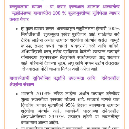
वस्तुमालाचा व्यापार : या करार प्रत्यक्षात अमलात आल्यानंतर
न्यूझीलंडच्या बाजारपेठेत 100 % शुल्कमुक्तीच्या सुविधेसह व्यापार
करता येणार
हा मुक्त व्यापार करार भारताकडून न्यूझीलंडला होणारी 100%
निर्यातीसाठी शुल्कमुक्त प्रवेश पुरविणार आहे. याअंतर्गत सर्व
टेरिफ लाईन्स अर्थात उत्पादन श्रेणींचा अंतर्भाव असेल. यामुळे
कापड, तयार कपडे, चामडे, पादत्राणे, रत्ने आणि दागिने,
अभियांत्रिकी वस्तू तसेच प्रक्रिया केलेली खाद्यान्न उत्पादने
यांसारख्या श्रमप्रधान क्षेत्रांमध्ये स्पर्धात्मकता वाढू शकणार
आहे. परिणामी देशाच्या सूक्ष्म, लघु आणि मध्यम उद्योग क्षेत्रासह
रोजगाराला मोठी चालना मिळेल अशी अपेक्षा आहे.
बाजारपेठांची सुनियोजित पद्धतीने उपलब्धता आणि संवेदनशील
क्षेत्रांना संरक्षण
भारताने 70.03% टॅरिफ लाईन्स अर्थात उत्पादन श्रेणींवर
शुल्क सवलतीचा प्रस्ताव मांडला आहे. महत्वाचे म्हणजे यात
द्विपक्षीय व्यापार मूल्यापैकी 95% हिस्सा व्यापणाऱ्या उत्पादन
श्रेणीचा अंतर्भाव आहे. त्याचवेळी भारताच्या संवेदनशील
क्षेत्राअंतर्गतच्या 29.97% उत्पादन श्रेणी या सवलतीतून
वगळण्यात आल्या आहेत.
या वगळलेल्या उत्पादनांमध्ये प्रामुख्याने - दुग्धजन्य पदार्थ (दूध,