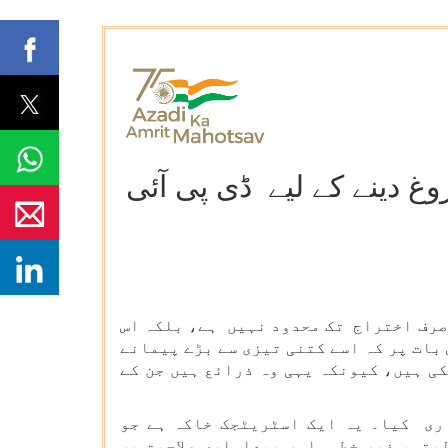
غ دینے کے لیے ڈی پی آئی
اب برتری صرف اختراج تک محدود نہیں ہے، بلکہ اس
بات پر کہ اسے کتنی تیزی سے بڑے پیمانے
ی ہیں، کیونکہ یہی وہ ذرائع ہیں جن کے
ریل 2026 کو ’’وکست بھارت‘‘ کے لیے ڈی پی آئی @2047 کا روڈمیپ جاری کیا۔ یہ ایک اسٹریٹجک خاکہ ہے جو
یتی، غیر خطی اور پیداواری صلاحیت پر