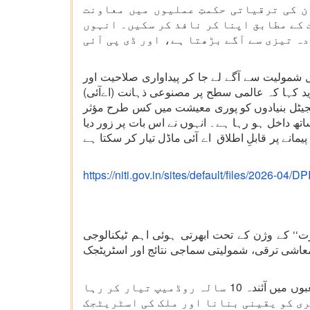
ن کی ترقیاتی حکمتِ عملیوں میں معاونت
 کے مطابق اپنا کر نافذ کر سکیں۔ انہوں
ہ تیزی سے آگے بڑھتا ہے، اور ڈی پی آئی
 آئی2.0 کس طرح ہندوستان کو محض ڈیجیٹل شمولیت سے آگے لے جا کر پیداواری صلاحیت اور
‘ کے سفر کا اہم حصہ ہے۔ انہوں نے مزید کہا کہ عالمی سطح پر مصنوعی ذہانت (اےآئی)
یجیٹل بنیادوں کو پوری معیشت میں کس طرح مؤثر
تھ داخل ہو رہا ہے۔ انہوں نے اس بات پر زور دیا
مانے پر قابلِ اطلاق اے آئی ماڈل تیار کر سکتا ہے
https://niti.gov.in/sites/default/files/2026-04
رت‘‘ کے وژن کے تحت ابھرتی ہوئی اہم ٹیکنالوجی
ر معاشی ترقی، شمولیتی سماجی نتائج اور اسٹریٹجک
یہ ہب حکومت، صنعت اور تعلیمی اداروں کے 100 سے زائد ماہرین کے ساتھ مل کر کام کر رہا ہے اور 20 سے زیادہ شعبوں میں آئندہ 10 سالہ روڈمیپ تیار کر رہا
ری کو یقینی بنانا اور ملک کی اسٹریٹجک