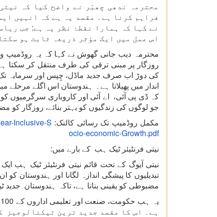
محترمہ ندھی چھبّر نے واضح کیا کہ نیتی
فراہم کرنا ہے۔ مقصد یہ ہے کہ انہیں ایس
نے کہا کہ ہمارا نقطۂ نظر یہ ہے: جب ریا
اس عمل میں ایک مؤثر ذریعہ ثابت ہو سکتا
کی دوڑ اب صرف جدید ماڈل، چِپس اور سرمایہ تک 
انداز میں پھیلاتا ہے۔ ہندوستان اس اگلے مرحلے م
کہ ڈی پی آئی، اے آئی اور کاروباری سرگرمیوں کو ی
جو لوگوں کی زندگیوں کو بہتر بنائے، روزگار کو 
مکمل روڈمیپ تک رسائی کالنک:
near-Inclusive-S
ocio-economic-Growth.pdf
نیتی فرنٹیئر ٹیک ہب کے بارے میں:
نیتی آیوگ کے تحت قائم نیتی فرنٹیئر ٹیک ہب ای
تبدیلیوں کا پیشگی اندازہ لگانا اور ہندوستان کو 
مضبوطی کو یقینی بنانا ہے، تاکہ ہندوستان جدید ٹ
ہے۔ اس کا مقصد جدید ترین ٹیکنالوجیز کو