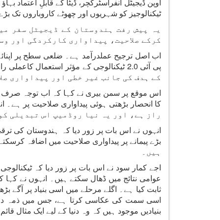
اوپن ڈیجیٹل انفراسٹرکچر، ڈیٹا کے قابلِ اعتماد ب
ٹیکنالوجیز کو شہریوں اور چھوٹے کاروباروں تک بڑے پی
یہ پیش رفت ہندوستان کے ڈیجیٹل سفر می
کرکے صلاحیت، پیداواری کارکردگی اور وسی
اب اصل ترجیح عملدرآمد ہے۔ ضلعی سطح پر اپنائے 
کے ہدف کی جانب غیر خطی اور پیداواری صل
اس موقع پر سمن بیری نے کہا کہ اب توجہ صرف جی
راز ہے، اور یہ نیا روڈمیپ اس تبدیلی کو
انہوں نے اس بات پر زور دیا کہ ہندوستان کی ترق
ہیں۔
اجے کمار سود نے اس بات پر زور دیا کہ ٹیکنالوج
عوامی نتائج میں ڈھال سکتے ہیں۔ انہوں نے کہا کہ
ثابت کیا ہے۔ اگلے مرحلے میں اسی بنیاد پر آگے ب
اسی سمت کی عکاسی کرتا ہے، جس میں ذمہ دارانہ
بنیادیں موجود ہیں کہ وہ دنیا کے لیے ایک مثال قائ