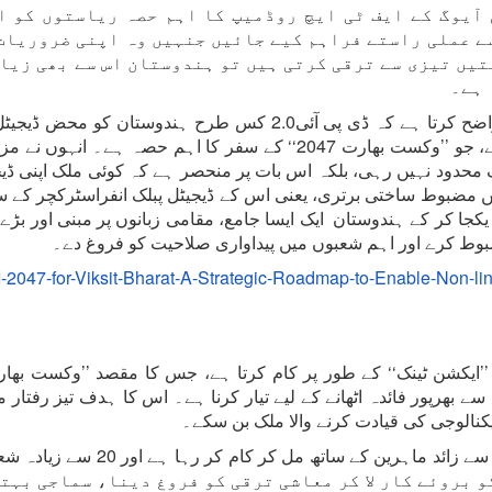
 آیوگ کے ایف ٹی ایچ روڈمیپ کا اہم حصہ ریاستوں کو ا
ے عملی راستے فراہم کیے جائیں جنہیں وہ اپنی ضروریات
ستیں تیزی سے ترقی کرتی ہیں تو ہندوستان اس سے بھی زیاد
 ہے۔
محترمہ دیب جانی گھوش نے کہا کہ یہ روڈمیپ واضح کرتا ہے کہ ڈی پی
روزگار پر مبنی ترقی کی طرف منتقل کر سکتا ہے، جو ’’وکست بھارت 2047‘
محدود نہیں رہی، بلکہ اس بات پر منحصر ہے کہ کوئی ملک اپنی ڈ
یں مضبوط ساختی برتری، یعنی اس کے ڈیجیٹل پبلک انفراسٹرکچر کے سا
کجا کر کے ہندوستان ایک ایسا جامع، مقامی زبانوں پر مبنی اور بڑے پی
مضبوط کرے اور اہم شعبوں میں پیداواری صلاحیت کو فروغ دے۔
/DPI-2047-for-Viksit-Bharat-A-Strategic-Roadmap-to-Enable-Non-li
ک ’’ایکشن ٹینک‘‘ کے طور پر کام کرتا ہے، جس کا مقصد ’’وکست بھا
ان سے بھرپور فائدہ اٹھانے کے لیے تیار کرنا ہے۔ اس کا ہدف تیز رفتا
یکنالوجی کی قیادت کرنے والا ملک بن سکے۔
 بروئے کار لا کر معاشی ترقی کو فروغ دینا، سماجی بہت