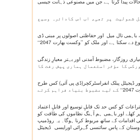
سے حالات پیدا کرتا ہے جن میں مصنوعی ذہانت جیسی
ل شمولیت پر تھی، اب اس کادائرہ وسیع
، باہمی تال میل اور حفاظتی اصولوں پر مبنی ڈی
پی آئی 2.0 ٹیکنالوجی کے مؤثر استعمال کاعملی راستہ فراہم کرتا ہے، جو پورے ہندوستان میں ہمہ جہت ترقی کو فروغ دے سکتا ہے اور ملک کو ’’وکست بھارت 2047‘‘
ی روزگار، مضبوط آمدنی اور بہتر معیارِ زندگی
 کہا کہ ڈی پی آئی 1.0 نے یہ ثابت کیا ہے کہ نیٹ ورکس کا مؤثر استعمال ہماری پیش رفت کا
ر ڈیجیٹل پبلک انفراسٹرکچر(ڈی پی آئی) کس طرح
بڑے پیمانے پر پیداواری صلاحیت میں اضافہ کرسکتے ہیں، اور اسے ملک کی ترقی کے مرکز میں رکھتے ہوئے ’’وکست بھارت 2047‘‘ کے لیے مضبوط بنیاد فراہم کرتے
عات کو کس حد تک قابلِ توسیع اور قابلِ اعتماد
ے پر کھلے اور باہمی ہم آہنگ نظاموں کی طاقت کو
تی اقدامات کے ساتھ مربوط کرنا ہوگا۔ یہ روڈمیپ
دوستان کے پاس سائنسی گہرائی اورایسی ڈیجیٹل