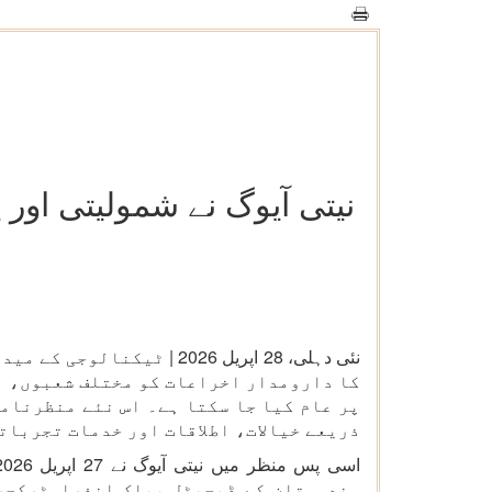
نیتی آیوگ نے شمولیتی اور 
نئی دہلی، 28 اپریل 2026
کا دارومدار اخراعات کو مختلف شعبوں، اد
پر عام کیا جا سکتا ہے۔ اس نئے منظرنام
ذریعے خیالات، اطلاقات اور خدمات تجربات
ہندوستان کے ڈیجیٹل پبلک انفراسٹرکچر 