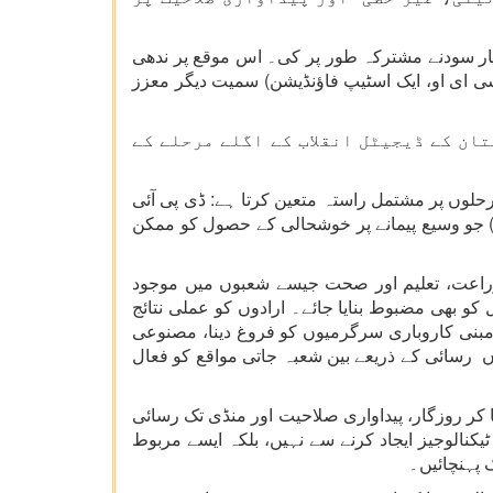
مار سودنے مشترکہ طور پر کی۔ اس موقع پر ندھی
 سی ای او، ایک اسٹیپ فاؤنڈیشن) سمیت دیگر معزز
ان کے ڈیجیٹل انقلاب کے اگلے مرحلے کے
مرحلوں پر مشتمل راستہ متعین کرتا ہے: ڈی پی آئی
2. ( (2025–2035 جو بڑے پیمانے پر روزگار پر مبنی ترقی کو فروغ دے گا، اور اس کے بعد ڈی پی آئی 3.0 (2035–2047) جو وسیع پیمانے پر خوشحالی کے حصول کو ممکن
 ای، زراعت، تعلیم اور صحت جیسے شعبوں میں موجود
و بھی مضبوط بنایا جائے۔ ارادوں کو عملی نتائج
مبنی کاروباری سرگرمیوں کو فروغ دینا، مصنوعی
ساں رسائی کے ذریعے بین شعبہ جاتی مواقع کو فعال
ے آگے بڑھا کر روزگار، پیداواری صلاحیت اور منڈی تک رسائی
الوجیز ایجاد کرنے سے نہیں، بلکہ ایسے مربوط
 پہنچائیں۔