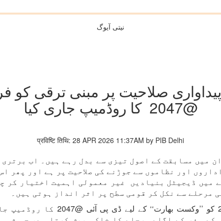
نیتی آیوگ
پیداواری صلاحیت پر مبنی ترقی کو فرو
@2047 کا روڈمیپ جاری کیا
प्रविष्टि तिथि: 28 APR 2026 11:37AM by PIB Delhi
 | ٹیکنالوجی کے میدان میں مسابقت کے اصول تیزی سے بدل رہے ہیں۔ 
اروں اور نظاموں سے جوڑنے کی صلاحیت پر ہے اور پھر اس 
ے میں ڈیجیٹل بنیادیں غیر معمولی اہمیت اختیار کر چک
ی مرحلے سے نکل کر قومی سطح پر اثر انداز ہوتی ہیں۔
اسی پس منظر میں نیتی آیوگ نے 27 اپ
کے سفر کے اگلے مرحلے کا خاکہ پیش کرتا ہے، جو شمول