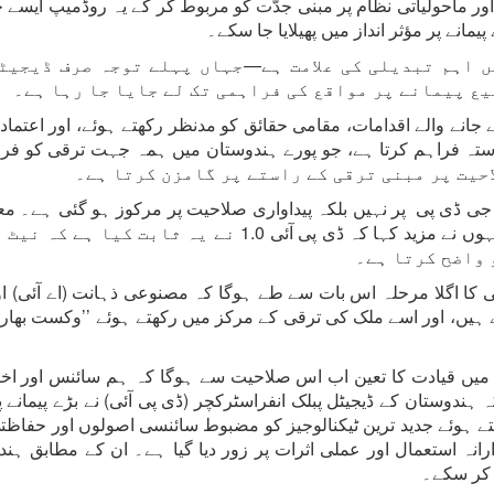
ہاؤ اور ماحولیاتی نظام پر مبنی جدّت کو مربوط کر کے یہ روڈمیپ ای
مانے پر مؤثر انداز میں پھیلایا جا سکے۔
ں اہم تبدیلی کی علامت ہے—جہاں پہلے توجہ صرف ڈیجیٹ
ع پیمانے پر مواقع کی فراہمی تک لے جایا جا رہا ہے۔
جانے والے اقدامات، مقامی حقائق کو مدنظر رکھتے ہوئے، اور اعتماد
احیت پر مبنی ترقی کے راستے پر گامزن کرتا ہے۔
 ڈی پی پر نہیں بلکہ پیداواری صلاحیت پر مرکوز ہو گئی ہے۔ معیار
کا انحصار بڑھتی ہوئی پیداواری صلاحیت پر ہے۔ انہوں نے مزید
 واضح کرتا ہے۔
ی کا اگلا مرحلہ اس بات سے طے ہوگا کہ مصنوعی ذہانت (اے آئی) او
ی میں قیادت کا تعین اب اس صلاحیت سے ہوگا کہ ہم سائنس اور اخترا
 ہندوستان کے ڈیجیٹل پبلک انفراسٹرکچر (ڈی پی آئی) نے بڑے پیمان
ڑھتے ہوئے جدید ترین ٹیکنالوجیز کو مضبوط سائنسی اصولوں اور حفاظ
 استعمال اور عملی اثرات پر زور دیا گیا ہے۔ ان کے مطابق ہن
م کر سکے۔