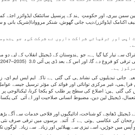
ن سمن بیری، اور حکومتِ ہند کے پرنسپل سائنٹفک ایڈوائزر اجئے ک
 (چیف اکنامک ایڈوائزر)،دیب جانی گھوش، شنکر مرووادا(شریک بانی و
اپس اور ترقیاتی شراکت داروں نے شرکت کی، جو ہندوست
ے۔
راک سے تیار کیا گیا ہے، جو ہندوستان کے ڈیجیٹل انقلاب کے لیے دو 
0
میں آٹھ شعبہ جاتی تبدیلیوں کی نشاندہی کی گئی ہے تاکہ ایم ایس ایم
فراہمی، غیر مرکزی توانائی اور فوائد کی مؤثر ترسیل جیسے عوامل ک
ش کی گئی ہیں: اضلاع کی سطح پر طلب کو یکجا کرنا، ٹیکنالوجی پر 
ے استعمال، ڈیجیٹل لین دین، مضبوط انسانی صلاحیت اور اے آئی کی یک
 2.0 کا مقصد ہندوستان کے ڈیجیٹل ڈھانچے کو شناخت، ادائیگیوں اور فلاحی خدمات س
رجحان کی عکاسی ہوتی ہے کہ آئندہ برسوں میں ترقی صرف نئی ٹیکن
پس میں جوڑیں، اسے تیزی سے پھیلائیں اور زیادہ سے زیادہ لوگوں تک