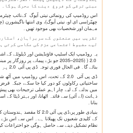
مبنی ترقی کو فروغ دینے کا محرک ہوگا۔
اس روڈمیپ کی رونمائی نیتی آیوگ کےنائب چیئرمی
چھبّر(سی ای او، نیتی آیوگ)، وی اننتھا ناگیشورن
مہمان اور شخصیات بھی موجود تھیں۔
تقریب میں صنعتوں کے سربراہان، اسٹارٹ 
لیے مضبوط اجتماعی عزم کی عکاسی کرتی ہ
یہ روڈمیپ ایک اسٹیپ فاؤنڈیشن اور ڈیلوئٹے کے اشت
بنائے گا۔ فی الحال فوری توجہ ڈی پی آئی 2.0 پر مرکوز ہے۔
ڈی پی آئی 2.0 کے تحت، اس روڈمیپ 
ساختیاتی رکاوٹوں کو دور کیا جا سکے، جبکہ قرض 
میں بدلنے کے لیے چار اہم عملی ترجیحات بھی پی
ذہانت (اے آئی) سے فائدہ اٹھانا، اور بہتر ڈیٹا ک
بنانا۔
بنیادی طور پر،ڈی پی آئی
کے کلیدی شعبوں تک پھیلانا ہے۔ اس سے اس بڑے 
نظام تشکیل دینے سے حاصل ہوگی جو اختراعات کو آ