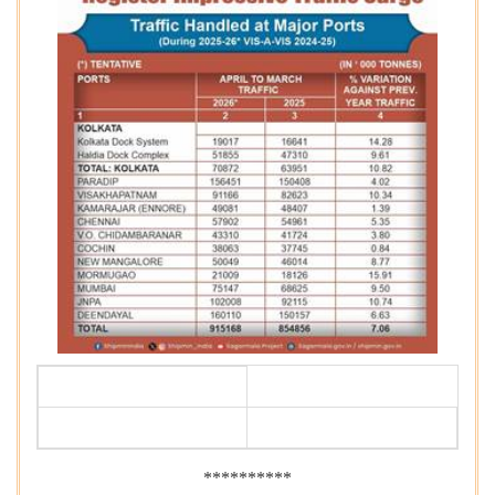
**********