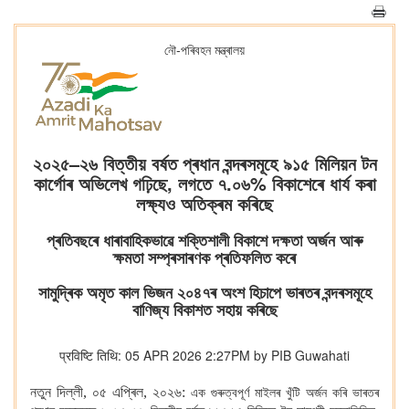
নৌ-পৰিবহন মন্ত্ৰালয়
২০২৫–২৬ বিত্তীয় বৰ্ষত প্ৰধান বন্দৰসমূহে ৯১৫ মিলিয়ন টন
কাৰ্গোৰ অভিলেখ গঢ়িছে, লগতে ৭.০৬% বিকাশেৰে ধাৰ্য কৰা
লক্ষ্যও অতিক্ৰম কৰিছে
প্ৰতিবছৰে ধাৰাবাহিকভাৱে শক্তিশালী বিকাশে দক্ষতা অৰ্জন আৰু
ক্ষমতা সম্প্ৰসাৰণক প্ৰতিফলিত কৰে
সামুদ্ৰিক অমৃত কাল ভিজন ২০৪৭ৰ অংশ হিচাপে ভাৰতৰ বন্দৰসমূহে
বাণিজ্য বিকাশত সহায় কৰিছে
प्रविष्टि तिथि: 05 APR 2026 2:27PM by PIB Guwahati
নতুন দিল্লী, ০৫ এপ্ৰিল, ২০২৬
:
এক গুৰুত্বপূৰ্ণ মাইলৰ খুঁটি অৰ্জন কৰি ভাৰতৰ