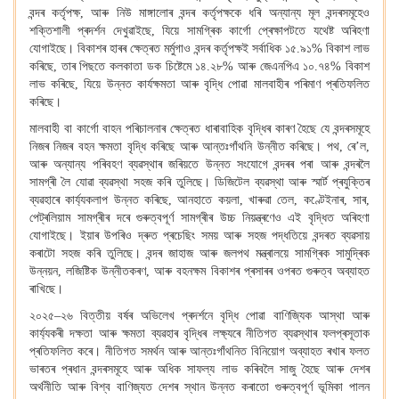
বন্দৰ কৰ্তৃপক্ষ
,
আৰু নিউ মাঙ্গালোৰ বন্দৰ কৰ্তৃপক্ষকে ধৰি অন্যান্য মূল বন্দৰসমূহেও
শক্তিশালী প্ৰদৰ্শন দেখুৱাইছে
,
যিয়ে সামগ্ৰিক কাৰ্গো প্ৰেক্ষাপটতে যথেষ্ট অৰিহণা
যোগাইছে। বিকাশৰ হাৰৰ ক্ষেত্ৰত মৰ্মুগাও বন্দৰ কৰ্তৃপক্ষই সৰ্বাধিক ১৫.৯১% বিকাশ লাভ
কৰিছে
,
তাৰ পিছতে কলকাতা ডক চিষ্টেমে ১৪.২৮% আৰু জেএনপিএ ১০.৭৪% বিকাশ
লাভ কৰিছে
,
যিয়ে উন্নত কাৰ্যক্ষমতা আৰু বৃদ্ধি পোৱা মালবাহীৰ পৰিমাণ প্ৰতিফলিত
কৰিছে।
মালবাহী বা কাৰ্গো বাহন পৰিচালনাৰ ক্ষেত্ৰত ধাৰাবাহিক বৃদ্ধিৰ কাৰণ হৈছে যে বন্দৰসমূহে
নিজৰ নিজৰ বহন ক্ষমতা বৃদ্ধি কৰিছে আৰু আন্তঃগাঁথনি উন্নীত কৰিছে। পথ
,
ৰে
’
ল
,
আৰু অন্যান্য পৰিবহণ ব্যৱস্থাৰ জৰিয়তে উন্নত সংযোগে বন্দৰৰ পৰা আৰু বন্দৰলৈ
সামগ্ৰী লৈ যোৱা ব্যৱস্থা সহজ কৰি তুলিছে। ডিজিটেল ব্যৱস্থা আৰু স্মাৰ্ট প্ৰযুক্তিৰ
ব্যৱহাৰে কাৰ্য্যকলাপ উন্নত কৰিছে
,
আনহাতে কয়লা
,
খাৰুৱা তেল
,
কণ্টেইনাৰ
,
সাৰ
,
পেট্ৰলিয়াম সামগ্ৰীৰ দৰে গুৰুত্বপূৰ্ণ সামগ্ৰীৰ উচ্চ নিয়ন্ত্ৰণেও এই বৃদ্ধিত অৰিহণা
যোগাইছে। ইয়াৰ উপৰিও দ্ৰুত প্ৰচেছিং সময় আৰু সহজ পদ্ধতিয়ে বন্দৰত ব্যৱসায়
কৰাটো সহজ কৰি তুলিছে। বন্দৰ জাহাজ আৰু জলপথ মন্ত্ৰালয়ে সামগ্ৰিক সামুদ্ৰিক
উন্নয়ন
,
লজিষ্টিক উন্নীতকৰণ
,
আৰু বহনক্ষম বিকাশৰ প্ৰসাৰৰ ওপৰত গুৰুত্ব অব্যাহত
ৰাখিছে।
২০২৫–২৬ বিত্তীয় বৰ্ষৰ অভিলেখ প্ৰদৰ্শনে বৃদ্ধি পোৱা বাণিজ্যিক আস্থা আৰু
কাৰ্য্যকৰী দক্ষতা আৰু ক্ষমতা ব্যৱহাৰ বৃদ্ধিৰ লক্ষ্যৰে নীতিগত ব্যৱস্থাৰ ফলপ্ৰসূতাক
প্ৰতিফলিত কৰে। নীতিগত সমৰ্থন আৰু আন্তঃগাঁথনিত বিনিয়োগ অব্যাহত ৰখাৰ ফলত
ভাৰতৰ প্ৰধান বন্দৰসমূহে আৰু অধিক সাফল্য লাভ কৰিবলৈ সাজু হৈছে আৰু দেশৰ
অৰ্থনীতি আৰু বিশ্ব বাণিজ্যত দেশৰ স্থান উন্নত কৰাতো গুৰুত্বপূৰ্ণ ভূমিকা পালন