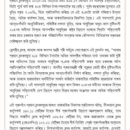
প্ৰধান বন্দৰসমূহে ২০২৫–২৬ বিত্তীয় বৰ্ষত ৯১৫.১৭ মিলিয়ন টন সামগ্ৰী চম্ভালিছিল
,
যিটো পূৰ্বে ধাৰ্য কৰা ৯০৪ মিলিয়ন টনৰ লক্ষ্যতকৈ বহু বেছি। পূৰ্বৰ বছৰবোৰৰ তুলনাত এই
বৃদ্ধি প্ৰায় ৭.০৬%
,
যিয়ে প্ৰতিফলিত কৰিছে যে এই খণ্ডটো যথেষ্ট পৰিমাণে উন্নত
হৈছে
,
অধিক কাৰ্যক্ষম হৈছে
,
আৰু ধাৰাবাহিকভাৱে বিকশিত হৈছে। এই সফলতাই বন্দৰ
আন্তঃগাঁথনি আধুনিকীকৰণ
,
লজিষ্টিক দক্ষতা বৃদ্ধি
,
আৰু সামুদ্ৰিক অমৃত কাল দৃষ্টিভংগী
২০৪৭ৰ অধীনত বিশ্বৰ আগশাৰীৰ সামুদ্ৰিক ৰাষ্ট্ৰ হিচাপে ভাৰতৰ স্থিতি শক্তিশালী
কৰাৰ বাবে চৰকাৰে গ্ৰহণ কৰা পৰিৱৰ্তনশীল সংস্কাৰ আৰু কৌশলগত বিনিয়োগৰ প্ৰভাৱক
প্ৰৌজ্জ্বল কৰি তুলিছে।
কেন্দ্ৰীয় বন্দৰ
,
জাহাজ আৰু জলপথ মন্ত্ৰী শ্ৰী সৰ্বানন্দ সোণোৱালে এই সন্দৰ্ভত কয়
, “
আমাৰ
প্ৰধান বন্দৰসমূহে ৯১৫ মিলিয়ন টনতকৈ অধিক সামগ্ৰীৰ পৰিবহন তথা তদাৰক কৰি সৃষ্টি
কৰা অভিলেখ হৈছে ভাৰতৰ সামুদ্ৰিক খণ্ডক শক্তিশালী কৰাৰ বাবে চৰকাৰৰ অটল
প্ৰতিশ্ৰুতিৰ শক্তিশালী প্ৰমাণ। মাননীয় প্ৰধানমন্ত্ৰী শ্ৰী নৰেন্দ্ৰ মোডী জীৰ দৃষ্টিভংগীৰে
পৰিচালিত হৈ আমি বিশ্বমানৰ বন্দৰ আন্তঃগাঁথনি নিৰ্মাণ কৰিছো
,
দক্ষতা বৃদ্ধি কৰিছো
,
আৰু ভাৰতৰ ক্ৰমবৰ্ধমান অৰ্থনীতিক সমৰ্থন কৰিবলৈ ধাৰাবাহিক লজিষ্টিক ব্যৱস্থাক সক্ষম
কৰি তুলিছো। এই সাফল্যই সামুদ্ৰিক অমৃত কাল ভিজন ২০৪৭ৰ অধীনত ভাৰতক বিশ্বৰ
সামুদ্ৰিক শক্তিশালী দেশ হিচাপে স্থান দিয়াৰ আমাৰ সংকল্পক আৰু অধিক শক্তিশালী
কৰি তুলিছে।”
এই প্ৰদৰ্শনে প্ৰধান বন্দৰসমূহৰ মাজত ধাৰাবাহিক বিকাশৰ প্ৰতিফলন ঘটায়
,
দীনদয়াল বন্দৰ
কৰ্তৃপক্ষই ১৬০.১১ মেট্ৰিক টনেৰে শীৰ্ষ প্ৰদৰ্শনকাৰী হিচাপে আত্মপ্ৰকাশ কৰিছে
,
তাৰ
পিছতে পাৰাদীপ বন্দৰ কৰ্তৃপক্ষই ১৫৬.৪৫ মেট্ৰিক টন
,
আৰু জৱাহৰলাল নেহৰু বন্দৰ
কৰ্তৃপক্ষই (জেএনপিএ) ১০২.০১ মেট্ৰিক টনেৰে শীৰ্ষ তিনিটা শ্ৰেষ্ঠ প্ৰদৰ্শনকাৰীৰ অন্যতম
হিচাপে আত্মপ্ৰকাশ কৰিছে। বিশাখাপট্টনম বন্দৰ কৰ্তৃপক্ষ
,
মুম্বাই বন্দৰ কৰ্তৃপক্ষ
,
চেন্নাই