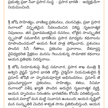
ప్రభుత్వ ప్రజా సేవా ప్రసార సంస్థ - ప్రసార భారతి - అధ్యక్షుడిగా
నియమించింది.
శ్రీ జోషి సాహిత్యం, వాణిజ్య ప్రకటనలు, చలనచిత్రం, ప్రజా ప్రసార
రంగాలలో విస్తృతమైన సేవలందించిన విశిష్ట సృజనాత్మక
నిపుణులు. తన ప్రభావవంతమైన రచనలు, లోతైన సాంస్కృతిక
స్పృహతో సమకాలీన భారతీయ ప్రసార మాధ్యమ కథనాలను
రూపొందించడంలో ఆయన కీలక పాత్ర పోషించారు. ప్రశంసలు
పొందిన సినీ గీతాలు, ప్రకటనల ప్రచారాలు, దేశవ్యాప్త
వైవిధ్యభరిత ప్రేక్షకుల మనసు గెలుచుకున్న సామాజిక కథనాలు
ఆయన ప్రతిభకు నిదర్శనాలు.
శ్రీ జోషి నియామకంపై కేంద్ర సమాచార, ప్రసార శాఖ మంత్రి శ్రీ
అశ్విని వైష్ణవ్ “ప్రసార భారతి బోర్డు చైర్మన్‌గా నియమితులైన శ్రీ
ప్రసూన్ జోషికి నా హృదయపూర్వక అభినందనలు. ప్రసూన్ జీ
ప్రపంచవ్యాప్తంగా ప్రకటనలు, సాహిత్యం, కళలు, సినిమా
రంగాలలో విశేష ఖ్యాతి పొందిన అరుదైన సృజనాత్మక వ్యక్తి.
ఆయన హృదయం నిరంతరం భారతదేశం కోసమే పరితపిస్తుంది.
ఆయన పదాల్లో మన మట్టి సువాసన ఉంటుంది; ఆయన దృష్టిలో
మన సంస్కృతికి చెందిన శాశ్వత సారం ప్రతిబింబిస్తుంది. ఆయన