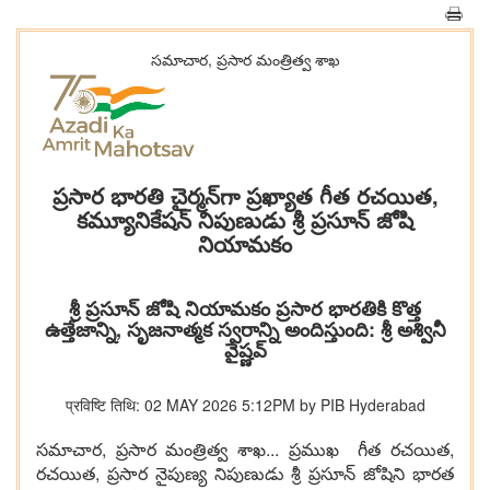
సమాచార, ప్రసార మంత్రిత్వ శాఖ
ప్రసార భారతి చైర్మన్‌గా ప్రఖ్యాత గీత రచయిత,
కమ్యూనికేషన్ నిపుణుడు శ్రీ ప్రసూన్ జోషి
నియామకం
శ్రీ ప్రసూన్ జోషి నియామకం ప్రసార భారతికి కొత్త
ఉత్తేజాన్ని, సృజనాత్మక స్వరాన్ని అందిస్తుంది: శ్రీ అశ్వినీ
వైష్ణవ్
प्रविष्टि तिथि: 02 MAY 2026 5:12PM by PIB Hyderabad
సమాచార, ప్రసార మంత్రిత్వ శాఖ... ప్రముఖ గీత రచయిత,
రచయిత, ప్రసార నైపుణ్య నిపుణుడు శ్రీ ప్రసూన్ జోషిని భారత