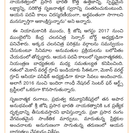
నాయకత్వంలో ప్రసార భారతి కొత్త ఉత్తేజాన్ని, స్పష్టమైన
లక్ష్యాన్ని, సరికొత్త సృజనాత్మక స్వరాన్ని సంతరించుకుంటుంది.
ఆయన పదవీ కాలం చిరస్మరణీయంగా, అర్థవంతంగా సాగాలని
మనస్ఫూర్తిగా ఆకాంక్షిస్తున్నాను” అని అన్నారు.
ఈ నియామకానికి ముందు, శ్రీ జోషి ఆగస్టు 2017 నుంచి
ముంబైలోని కేంద్ర చలనచిత్ర సెన్సార్ బోర్డ్ అధ్యక్షుడిగా
పనిచేశారు. అక్కడ చలనచిత్ర పరిశ్రమ వర్గాలను సమన్వయం
చేసుకుంటూ సినిమాల అనుమతుల ప్రక్రియలను బలోపేతం
చేయడంలో తోడ్పడ్డారు. ఆయన పదవీ కాలంలో సృజనాత్మకతకు,
నియంత్రణ బాధ్యతలకు మధ్య సమతుల్యత కనిపించింది.
గతంలో మెకాన్ వరల్డ్ గ్రూప్ ఇండియాకు సీఈఓగా, మెకాన్ వరల్డ్
గ్రూప్ ఆసియా పసిఫిక్ అధ్యక్షుడిగా కూడా సేవలు అందించారు.
అలాగే 2016 నుంచి ఇందిరా గాంధీ నేషనల్ సెంటర్ ఫర్ ఆర్ట్స్
ట్రస్టీలలో ఒకరుగా కొనసాగుతున్నారు.
సృజనాత్మక రంగాలు, ప్రభుత్వ కమ్యూనికేషన్లలో తన అపార
అనుభవంతో శ్రీ జోషి ప్రసార భారతి నాయకత్వానికి ఒక ప్రత్యేక
దృక్పథాన్ని తీసుకువస్తారని భావిస్తున్నారు. ప్రజా ప్రసార రంగం
వేగవంతమైన సాంకేతిక మార్పులు, మారుతున్న ప్రేక్షకుల
అంచనాలకు అనుగుణంగా సాగుతున్న తరుణంలో ఆయన
బాధ్యతలు చేపట్టడం విశేషం.