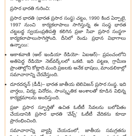
ప్రసార భారతి గురించి:
ప్రసార భారతి (భారత ప్రసార సంస్థ) చట్టం, 1990 కింద ఏర్పాటై,
1997 నుంచి కార్యకలాపాలు సాగిస్తున్న ఈ సంస్థ భారత
చట్టబద్ధ స్వయంప్రతిపత్తి కలిగిన ప్రజా సేవా ప్రసార సంస్థగా
కార్యకలాపాలుసాగిస్తోంది. దీనిలో రెండు ప్రధాన విభాగాలు
ఉన్నాయి:
ఆకాశవాణి (ఆల్ ఇండియా రేడియో- ఏఐఆర్)– ప్రపంచంలోని
అతిపెద్ద రేడియో నెట్‌వర్క్‌లలో ఒకటి. ఇది పట్టణ, గ్రామీణ
ప్రాంతాల్లోని కోట్లాది మంది ప్రజలకు అనేక భాషలు, మాండలికాల్లో
సమాచారాన్ని చేరవేస్తుంది.
దూరదర్శన్ (డీడీ)– భారత జాతీయ టెలివిజన్ ప్రసార సంస్థ. ఇది
వార్తలు, విద్య, వినోదం, సాంస్కృతిక అంశాలతో కూడిన విభిన్న
కార్యక్రమాలను అందిస్తుంది.
ప్రజా ప్రసార స్ఫూర్తితో ఉచిత ఓటీటీ సేవలను బలోపేతం
చేయడానికి ప్రసార భారతి 'వేవ్స్' ఓటీటీ వేదికను కూడా
ప్రారంభించింది.
సమాచారాన్ని వ్యాప్తి చేయడంలో, జాతీయ సమగ్రతను