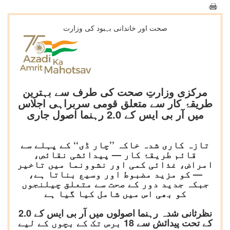
صحت اور خاندانی بہبود کی وزارت
مرکزی وزارتِ صحت کی طرف سے بہترین
طریقۂ کار سے متعلق قومی سربراہی اجلاس
میں آر بی ایس کے 2.0 رہنما اصول جاری
تازہ کاری شدہ خاکہ ’’چار ڈی‘‘ کے پہلے سے
قائم طریقۂ کار — پیدائشی نقائص،
امراض، غذائی کمی اور نشوونما میں تاخیر
— کو مزید مضبوط اور وسیع بناتا ہے،
جبکہ جدید دور کے صحت سے متعلق چیلنجوں
کو بھی اس میں شامل کیا گیا ہے
نظرثانی شدہ رہنما اصولوں میں آر بی ایس کے 2.0
کے تحت پیدائش سے 18 برس تک کے بچوں کے لیے