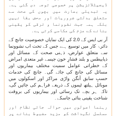
ڈیجیٹلائزیشن پر خصوصی توجہ دی گئی ہے۔
یہ تبدیلی بھارت میں بچوں کی صحت سے
متعلق بدلتی ضروریات اور محض بقا نہیں
بلکہ ہمہ جہت نشوونما و ترقی کو یقینی
بنانے کے عزم کی عکاسی کرتی ہے۔
آر بی ایس کے 2.0 کی ایک نمایاں خصوصیت جانچ کے
دائرۂ کار میں توسیع ہے، جس کے تحت اب نشوونما
سے متعلق عوارض، ذہنی صحت کے مسائل اور
ذیابیطس و بلند فشارِ خون جیسے غیر متعدی امراض
کے خطراتی عوامل سمیت مختلف بیماریوں اور
مسائل کی جانچ کی جائے گی۔ جانچ کی خدمات
حسبِ سابق آنگن واڑی مراکز اور اسکولوں میں
موبائل ہیلتھ ٹیموں کے ذریعے فراہم کی جائیں گی،
تاکہ ہر بچے تک رسائی اور بیماریوں کی بروقت
شناخت یقینی بنائی جاسکے۔
رہنما اصولوں میں حوالہ جاتی نظام اور
مسلسل نگہداشت کو مزید مضبوط بنانے پر