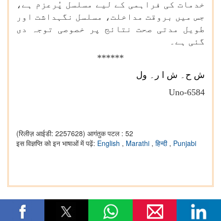
خدمات کی فراہمی کے لیے مسلسل پُرعزم ہے،
جس میں بروقت مداخلت، مسلسل نگہداشت اور
طویل مدتی صحت نتائج پر خصوصی توجہ دی
گئی ہے۔
******
ش ح۔ ش ا ر۔ ول
Uno-6584
(रिलीज़ आईडी: 2257628)
आगंतुक पटल : 52
इस विज्ञप्ति को इन भाषाओं में पढ़ें:
English
,
Marathi
,
हिन्दी
,
Punjabi