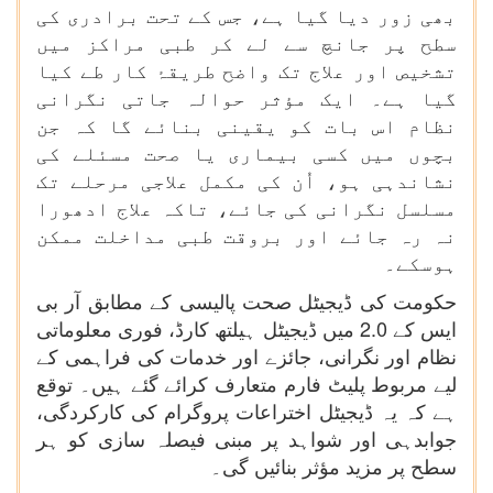
بھی زور دیا گیا ہے، جس کے تحت برادری کی
سطح پر جانچ سے لے کر طبی مراکز میں
تشخیص اور علاج تک واضح طریقۂ کار طے کیا
گیا ہے۔ ایک مؤثر حوالہ جاتی نگرانی
نظام اس بات کو یقینی بنائے گا کہ جن
بچوں میں کسی بیماری یا صحت مسئلے کی
نشاندہی ہو، اُن کی مکمل علاجی مرحلے تک
مسلسل نگرانی کی جائے، تاکہ علاج ادھورا
نہ رہ جائے اور بروقت طبی مداخلت ممکن
ہوسکے۔
حکومت کی ڈیجیٹل صحت پالیسی کے مطابق آر بی
ایس کے 2.0 میں ڈیجیٹل ہیلتھ کارڈ، فوری معلوماتی
نظام اور نگرانی، جائزے اور خدمات کی فراہمی کے
لیے مربوط پلیٹ فارم متعارف کرائے گئے ہیں۔ توقع
ہے کہ یہ ڈیجیٹل اختراعات پروگرام کی کارکردگی،
جوابدہی اور شواہد پر مبنی فیصلہ سازی کو ہر
سطح پر مزید مؤثر بنائیں گی۔