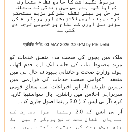
مربوط نگہداشت کا جامع نظام متعارف
کرایا گیا ہے، جس میں زندگی کے مختلف
مراحل پر مبنی نقطۂ نظر کو مزید مستحکم
کرتے ہوئے ڈیجیٹلائزیشن اور پروگرام کی
مؤثر عمل آوری کے نظام پر خصوصی توجہ دی
گئی ہے
प्रविष्टि तिथि: 03 MAY 2026 2:34PM by PIB Delhi
ملک میں بچوں کی صحت سے متعلق خدمات کو
مزید مضبوط بنانے کی جانب ایک اہم قدم اٹھاتے
ہوئے وزارتِ صحت و خاندانی بہبود نے حال ہی میں
منعقدہ "عوامی صحت خدمات کی فراہمی میں
بہترین طریقۂ کار اور اختراعات" سے متعلق قومی
سربراہی اجلاس میں راشٹریہ بال سواستھیا کاریہ
کرم (آر بی ایس کے) 2.0 رہنما اصول جاری کیے۔
آر بی ایس کے 2.0 رہنما اصول بھارت کے
نمایاں اطفال صحت جانچ پروگرام میں ایک
بڑی پیش رفت کی حیثیت رکھتے ہیں۔ یہ