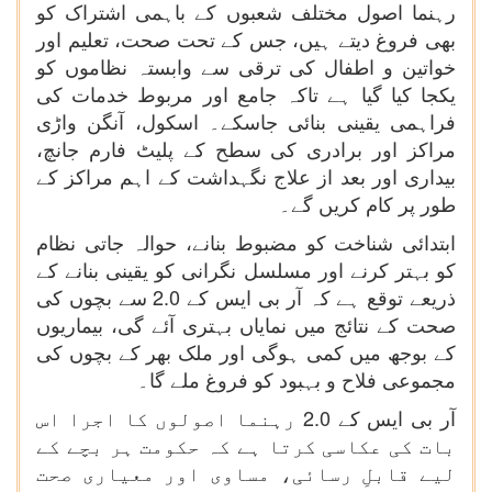
رہنما اصول مختلف شعبوں کے باہمی اشتراک کو
بھی فروغ دیتے ہیں، جس کے تحت صحت، تعلیم اور
خواتین و اطفال کی ترقی سے وابستہ نظاموں کو
یکجا کیا گیا ہے تاکہ جامع اور مربوط خدمات کی
فراہمی یقینی بنائی جاسکے۔ اسکول، آنگن واڑی
مراکز اور برادری کی سطح کے پلیٹ فارم جانچ،
بیداری اور بعد از علاج نگہداشت کے اہم مراکز کے
طور پر کام کریں گے۔
ابتدائی شناخت کو مضبوط بنانے، حوالہ جاتی نظام
کو بہتر کرنے اور مسلسل نگرانی کو یقینی بنانے کے
ذریعے توقع ہے کہ آر بی ایس کے 2.0 سے بچوں کی
صحت کے نتائج میں نمایاں بہتری آئے گی، بیماریوں
کے بوجھ میں کمی ہوگی اور ملک بھر کے بچوں کی
مجموعی فلاح و بہبود کو فروغ ملے گا۔
آر بی ایس کے 2.0 رہنما اصولوں کا اجرا اس
بات کی عکاسی کرتا ہے کہ حکومت ہر بچے کے
لیے قابلِ رسائی، مساوی اور معیاری صحت