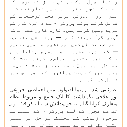
رہنما اصول ایک دہائی سے زائد عرصے کے
نفاذ کے تجربے کی بنیاد پر تیار کیے گئے
ہیں اور ابھرتی ہوئی صحت ترجیحات کو
شامل کرتے ہوئے پروگرام کے دائرۂ کار کو
مزید وسیع کرتے ہیں۔ تازہ کاری شدہ خاکہ
"چار ڈی" طریقۂ کار — پیدائشی نقائص،
امراض، غذائی کمی اور نشوونما میں تاخیر
— کو مزید مضبوط اور وسیع بناتا ہے،
جبکہ غیر متعدی امراض، ذہنی صحت کے
مسائل اور رویّے سے متعلق خدشات جیسے
جدید دور کے صحت چیلنجوں کو بھی اس میں
شامل کیا گیا ہے۔
نظرثانی شدہ رہنما اصولوں میں احتیاطی، فروغی
اور علاجی نگہداشت کا ایک جامع و مربوط نظام
متعارف کرایا گیا ہے، جو پیدائش سے لے کر 18 برس
تک کے بچوں کے لیے پروگرام کے پہلے سے
موجود زندگی کے مختلف مراحل پر مبنی
نقطۂ نظر کو مزید مضبوط بناتا ہے۔ اس میں