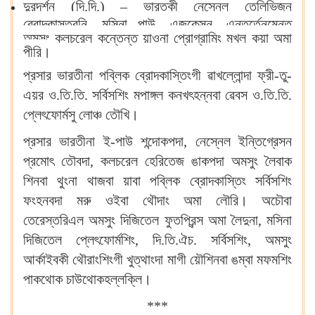
দুরদর্শন (দি.দি.) –
ভারতকী নেস্নেল তেলিভিজন
ব্রোদকাস্তরনি, মসিনা পাউ, এজুকেসন, এন্তর্তেনমেন্ত
অমসুং কলচরেল কন্তেন্ত য়াওনা প্রোগ্রামিং মখল কয়া অমা
পীরি।
প্রসার ভারতীনা পব্লিক ব্রোদকাস্তিংগী ৱাখল্লোন্দা ফ্রী-তু-
এয়র ও.তি.তি. সর্বিসশিং মপাঙ্গল কনখৎহন্নবা ৱেবস ও.তি.তি.
প্লেৎফোর্মসু লোঞ্চ তৌখি।
প্রসার ভারতীনা ই-পাউ শন্দোকপদা, নেস্নেল ইন্তিগ্রেসন
প্রমোৎ তৌবদা, কলচরেল হেরিতেজ ঙাকপদা অমসুং লৈবাক
শিনবা থুংনা থাজবা য়াবা পব্লিক ব্রোদকাস্তিং সর্বিসশিং
ফংহনবদা মরু ওইবা থৌদাং অমা লৌরি। অচৌবা
তেরেস্তরিএল অমসুং দিজিতেল ফুতপ্রিন্স অমা লৈদুনা, মসিনা
দিজিতেল প্লেৎফোর্মশিং, দি.তি.ঐচ. সর্বিসশিং, অমসুং
আর্কাইবকী থৌরাংশিংগী খুত্থাংদা মাগী য়ৌশিনবা ঙম্বা মফমশিং
পাকথোক চাউথোকহল্লক্লি।
***