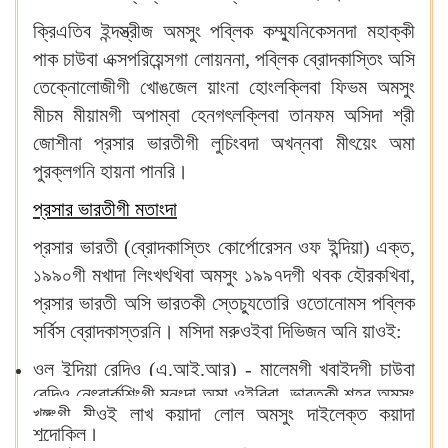
ক্রিএতিব ইন্দস্ত্রীজ অমসুং পব্লিক কম্ম্যুনিকেসনদা মহাক্কী
পাক চাউবা এক্সপরিয়েন্সগা লোয়ননা, পব্লিক ব্রোদকাস্তিং অসি
তেক্নোলোজীগী খোঙজেল য়াংনা হোংলক্লিবা ফিভম অমসুং
মীচম মীয়ামগী অপাম্বা হেনগৎলক্লিবা তানফম অসিদা শ্রী
জোশীনা প্রসার ভারতীগী লুচিংবদা অখন্নবা মীৎয়েং অমা
পুরক্লগনি হায়না পানরি।
প্রসার ভারতীগী মতাংদা
প্রসার ভারতী (ব্রোদকাস্তিং কোর্পোরেসন ওফ ইন্দিয়া) এক্ত,
১৯৯০গী মখাদা লিংখৎখিবা অমসুং ১৯৯৭দগী থবক হৌরকখিবা,
প্রসার ভারতী অসি ভারতকী স্তেচ্যুতোরি ওতোনোমস পব্লিক
সর্বিস ব্রোদকাস্তরনি। মসিদা মরুওইবা দিভিজন অনি য়াওই:
ওল ইন্দিয়া রেদিও (এ.আই.আর) - মালেমগী খ্বাইদগী চাউবা
রেদিও নেৎৱার্কশিংগী মনুংদা অমা ওইরিবা, ভারতকী শহর অমসুং
খুঙ্গংগী মীওই লাখ কয়াদা লোল অমসুং দাইলেক্ত কয়াদা
শন্দোক্লি।