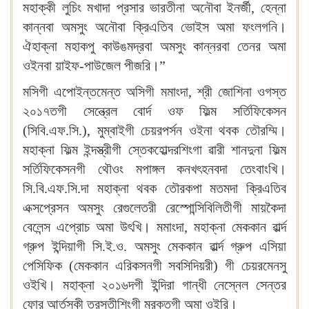
মহাক্কী লুচিং মখাদা প্রসার ভারতীনা অনৌবা ইনর্জী, হেন্না
কান্নবা অমসুং অনৌবা ক্রিএতিব ভোইস অমা ফংলগনি।
ঐহাক্না মহাকপু কাউঙমদ্রবা অমসুং কান্নরবা তেনর অমা
ওইনবা য়াইফ-পাউজেল পীজরি।”
মসিগী এপোইন্তমেন্ত অসিগী মমাংদা, শ্রী জোশিনা ওগস্ত
২০১৭তগী সেন্ত্রেল বোর্দ ওফ ফিল্ম সর্তিফিকেসন
(সিবি.এফ.সি.), মুম্বাইগী চেয়রপর্সন ওইনা থবক তৌরম্মি।
মহাক্না ফিল্ম ইন্দস্ত্রীগী স্তেকহোল্দরশিংগা ৱারী শানদুনা ফিল্ম
সর্তিফিকেসনগী থৌওং মপাঙ্গল কনখৎহনবদা তেংবাংখি।
সি.বি.এফ.সি.দা মহাক্না থবক তৌরকপা মতমদা ক্রিএতিব
এক্সপ্রেসন অমসুং রেগুলেতরী রেস্পোন্সিবিলিতীগী মায়কৈদা
বেলেন্স এপ্রোচ অমা উৎখি। মমাংদা, মহাক্না মেককান ৱার্ল্দ
গ্রুপ ইন্দিয়াগী সি.ই.ও. অমসুং মেককান ৱার্ল্দ গ্রুপ এসিয়া
পেসিফিক (মেককান এরিকসনগী সবসিদিয়রী) গী চেয়রমেনসু
ওইখি। মহাক্না ২০১৬দগী ইন্দিরা গান্ধী নেস্নেল সেন্তর
ফোর আর্তসকী ত্রস্তীশিংগী মরক্তগী অমা ওইরি।