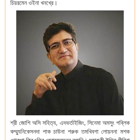
চিয়রমেন ওইনা খনখ্রে।
শ্রী জোশি অসি সহিত্য, এদভর্তাইজিং, সিনেমা অমসুং পব্লিক
কম্ম্যুনিকেসনদা পাক চাউনা শরুক তমখিবগা লোয়ননা মশক