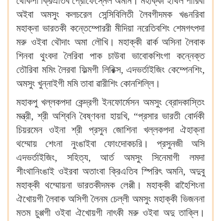
থোকপা ক্রিএতিব প্রোফেস্নেল অমনি। মহাক্কী ইথিল পীরিবা
অইবা অমসুং কলচরেল সেন্সিবিলিতী লৈবগীদমক খঙনরিবা
মহাক্না ভারতকী কন্তেম্পোররী মীদিয়া নরেতিবশিং শেমগৎপদা
মরু ওইবা থৌদাং অমা লৌখি। মহাক্কী ৱার্ক অসিনা লৈবাক
শিনবা থুংবদা লৈরিবা পাক চাউবা ভাবোকশিংগা কন্নেক্ত
তৌরিবা মমিং লৈরবা ফিল্মগী লিরিক্স, এদভর্তাইজিং কেম্পেনশিং,
অমসুং খুন্নাইগী মমি তাবা ৱারীশিং কোনশিল্লি।
মহাকপু খল্লকপদা কেন্দ্রগী ইনফোর্মেসন অমসুং ব্রোদকাস্তিং
মন্ত্রী, শ্রী অশ্বিনি বৈষ্ণবনা হায়খি, “প্রসার ভারতী বোর্দকী
চিয়রমেন ওইনা শ্রী প্রসুন জোশিনা খল্লকপদা ঐহাক্না
থম্মোয় শেংনা নুংঙাইবা ফোংদোকচরি। প্রসুনজী অসি
এদভর্তাইজিং, সহিত্য, আর্ত অমসুং সিনেমাগী লমদা
শীংথানিংঙাই ওইরবা অতাংবা ক্রিএতিব স্পিরিৎ অমনি, অদুবু
মহাক্কী থম্মোয়না ভারতকীদমক লেপ্পী। মহাক্কী ৱাহৈশিংনা
ঐখোয়গী লৈবাক অসিগী লৈনম চেল্লী অমসুং মহাক্কী ভিজননা
মতম চুপ্পগী ওইবা ঐখোয়গী নাৎকী মরু ওইবা অদু তাক্লি।