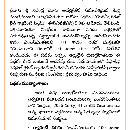
ప్రధాని శ్రీ నరేంద్ర మోదీ అధ్యక్షతన సమావేశమైన కేంద్ర
మంత్రిమండలి అత్యవసర రుణ భరోసా పథకం (ఎమర్జెన్సీ క్రెడిట్
లైన్ గ్యారెంటీ స్కీమ్
- ఈసీఎల్‌జీఎస్) 5.0కు ఆమోదం తెలిపింది.
పశ్చిమాసియా సంక్షోభం కారణంగా నగదు లభ్యతలో
ఎదురవుతున్న స్వల్పకాలిక అసమతౌల్యాన్ని అధిగమించడం
కోసం ఎంఎస్ఎంఈలకు 100 శాతం, ఇతర సంస్థలకూ
విమానయాన రంగానికీ 90 శాతం రుణ హామీ కవరేజీని
అందించడం ఈ పథకం లక్ష్యం. అర్హులైన రుణగ్రహీతలకు ఈ
పథకం కింద అందించే అదనపు రుణ సదుపాయంలో డీఫాల్ట్‌పై
నేషనల్ క్రెడిట్ గ్యారెంటీ ట్రస్టీ కంపెనీ లిమిటెడ్ (ఎన్సీజీటీసీ) ద్వారా
సభ్య రుణ సంస్థలకు (ఎంఎల్ఐ) ప్రభుత్వం హామీ ఇస్తుంది.
పథకం ముఖ్యాంశాలు:
·
అర్హత ఉన్న రుణగ్రహీతలు
: ఎంఎస్ఎంఈలు,
నిర్వహణ మూలధన పరిమితులున్న ఎంఎస్ఎంఈలు
కాని సంస్థలు,
2026 మార్చి 31 నాటికి రుణ బకాయి
ఉన్న, ఖాతాలు సక్రమంగా ఉన్న షెడ్యూల్డు ప్యాసింజర్
విమానయాన సంస్థలు.
·
గ్యారంటీ పరిధి:
ఎంఎస్ఎంఈలకు
100 శాతం.