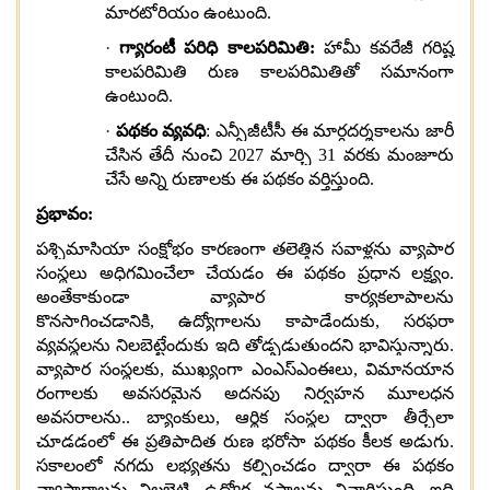
మారటోరియం ఉంటుంది.
·
గ్యారంటీ పరిధి కాలపరిమితి:
హామీ కవరేజీ గరిష్ట
కాలపరిమితి రుణ కాలపరిమితితో సమానంగా
ఉంటుంది.
·
పథకం వ్యవధి
: ఎన్సీజీటీసీ ఈ మార్గదర్శకాలను జారీ
చేసిన తేదీ నుంచి 2027 మార్చి 31 వరకు మంజూరు
చేసే అన్ని రుణాలకు ఈ పథకం వర్తిస్తుంది.
ప్రభావం:
పశ్చిమాసియా సంక్షోభం కారణంగా తలెత్తిన సవాళ్లను వ్యాపార
సంస్థలు అధిగమించేలా చేయడం ఈ పథకం ప్రధాన లక్ష్యం.
అంతేకాకుండా వ్యాపార కార్యకలాపాలను
కొనసాగించడానికి
, ఉద్యోగాలను కాపాడేందుకు, సరఫరా
వ్యవస్థలను నిలబెట్టేందుకు ఇది తోడ్పడుతుందని భావిస్తున్నారు.
వ్యాపార సంస్థలకు, ముఖ్యంగా ఎంఎస్ఎంఈలు, విమానయాన
రంగాలకు అవసరమైన అదనపు నిర్వహన మూలధన
అవసరాలను.. బ్యాంకులు, ఆర్థిక సంస్థల ద్వారా తీర్చేలా
చూడడంలో ఈ ప్రతిపాదిత రుణ భరోసా పథకం కీలక అడుగు.
సకాలంలో నగదు లభ్యతను కల్పించడం ద్వారా ఈ పథకం
వ్యాపారాలను నిలబెట్టి, ఉద్యోగ నష్టాలను నివారిస్తుంది. ఇది