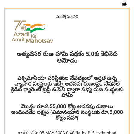
మంత్రిమండలి
అత్యవసర రుణ హామీ పథకం 5.0కు కేబినెట్
ఆమోదం
పశ్చిమాసియా పరిస్థితుల నేపథ్యంలో అర్హత ఉన్న
వ్యాపార సంస్థలకు ఇచ్చే అదనపు రుణంపై.. నేషనల్
క్రెడిట్ గ్యారెంటీ ట్రస్టీ కంపెనీ ద్వారా సభ్య రుణ సంస్థలకు
హామీ
మొత్తం రూ.2,55,000 కోట్ల అదనపు రుణాలు
అందించడం లక్ష్యం (విమానయాన సంస్థలకు రూ.5,000
కోట్లు సహా)
प्रविष्टि तिथि: 05 MAY 2026 6:48PM by PIB Hyderabad