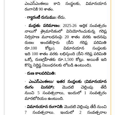
ఎంఎస్ఎంఈలు కాని సంస్థలకు, విమానయాన
రంగానికి 90 శాతం.
·
గ్యారంటీ రుసుము:
లేదు.
·
మద్దతు పరిమాణం
:
2025-26 ఆర్థిక సంవత్సరం
నాలుగో త్రైమాసికంలో వినియోగించుకున్న గరిష్ట
నిర్వహణ మూలధనంపై 20 శాతం వరకు అదనపు
రుణం అందజేస్తారు (దీని గరిష్ట పరిమితి
రూ.100 కోట్లు). విమానయాన సంస్థలకు
ఇది 100 శాతం వరకు లభిస్తుంది (దీని గరిష్ట పరిమితి
ఒక్కో రుణగ్రహీతకు రూ.1,500 కోట్లు. అయితే ఇది
కొన్ని నిర్దిష్ట నిబంధనలకు లోబడి ఉంటుంది).
·
రుణ కాలపరిమితి:
·
ఎంఎస్ఎంఈలు
/ ఇతర సంస్థలకు (విమానయాన
రంగం మినహా)
: మొదటి చెల్లింపు తేదీ
నుంచి 5 సంవత్సరాలు, ఇందులో 1 సంవత్సరం
మారటోరియం ఉంటుంది.
·
విమానయాన రంగానికి:
మొదటి చెల్లింపు తేదీ నుంచి
7 సంవత్సరాలు. ఇందులో 2 సంవత్సరాల