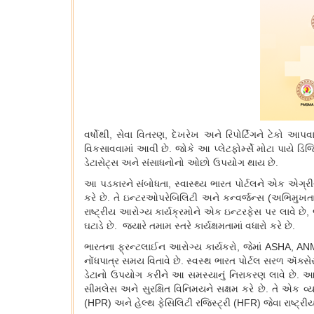
વર્ષોથી
,
સેવા વિતરણ
,
દેખરેખ અને રિપોર્ટિંગને ટેકો આપ
વિકસાવવામાં આવી છે. જોકે આ પ્લેટફોર્મ્સે મોટા પાયે ડિજિ
ડેટાસેટ્સ અને સંસાધનોનો ઓછો ઉપયોગ થાય છે.
આ પડકારને સંબોધતા
,
સ્વાસ્થ્ય ભારત પોર્ટલને એક એગ્રી
કરે છે. તે ઇન્ટરઓપરેબિલિટી અને કન્વર્જન્સ (અભિમુખતા)
રાષ્ટ્રીય આરોગ્ય કાર્યક્રમોને એક ઇન્ટરફેસ પર લાવે છે
,
ઘટાડે છે. જ્યારે તમામ સ્તરે કાર્યક્ષમતામાં વધારો કરે છે.
ભારતના ફ્રન્ટલાઈન આરોગ્ય કાર્યકરો
,
જેમાં
ASHA, AN
નોંધપાત્ર સમય વિતાવે છે. સ્વસ્થ ભારત પોર્ટલ સરળ ઍક્સેસ 
ડેટાનો ઉપયોગ કરીને આ સમસ્યાનું નિરાકરણ લાવે છે. આ
સીમલેસ અને સુરક્ષિત વિનિમયને સક્ષમ કરે છે. તે એક વ
(
HPR)
અને હેલ્થ ફેસિલિટી રજિસ્ટ્રી (
HFR)
જેવા રાષ્ટ્ર