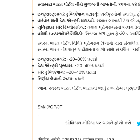
સ્વાસ્થ્ય ભારત પોર્ટલ નીચે મુજબની બાબતોની કલ્પન
ઇન્ફ્રાસ્ટ્રક્ચર ડુપ્લિકેશન ઘટાડવું:
કાર્યક્રમોમાં સ્વતંત્ર હ
વારંવાર થતી ડેટા એન્ટ્રી ઘટાડવી:
સમાન લાભાર્થી ડેટા જે
યુનિફાઇડ
HR
ડિપ્લોયમેન્ટ:
તમામ પ્રોગ્રામ્સમાં અલગ ડે
વધેલી ઇન્ટરઓપરેબિલિટી:
સિસ્ટમ
API
દ્વારા ફેડરેટેડ આ
સ્વસ્થ ભારત પોર્ટલ વિવિધ પ્રોગ્રામ વિભાગો દ્વારા સંચાલિ
સ્વસ્થ ભારત નોંધપાત્ર કાર્યક્ષમતા લાભો સાથે સંકલિત
,
કાર્
ઇન્ફ્રાસ્ટ્રક્ચર:
~20–30%
ઘટાડો
ડેટા એન્ટ્રી પ્રયાસ:
~20–40%
ઘટાડો
HR
ડુપ્લિકેશન:
~20–40%
ઘટાડો
નિર્ણય લેવાની ઝડપ:
વધારો
આમ
,
સ્વસ્થ ભારત પોર્ટલ ભારતની જાહેર આરોગ્ય પ્રણાલીમ
SM/IJ/GP/JT
`
સોશિયલ મીડિયા પર અમને ફોલો કરો :
(रिलीज़ आईडी: 2258324)
आगंतुक पटल : 139