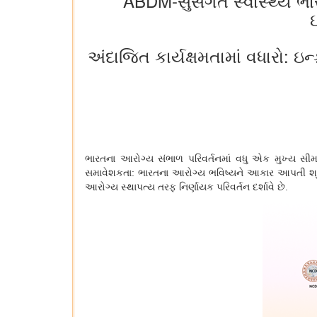
ABDM-સુસંગત સ્વાસ્થ્ય ભા
અંદાજિત કાર્યક્ષમતામાં વધારો: ઇ
ભારતના આરોગ્ય સંભાળ પરિવર્તનમાં વધુ એક મુખ્ય સીમ
સમાવેશકતા: ભારતના આરોગ્ય ભવિષ્યને આકાર આપતી શ્
આરોગ્ય સ્થાપત્ય તરફ નિર્ણાયક પરિવર્તન દર્શાવે છે.