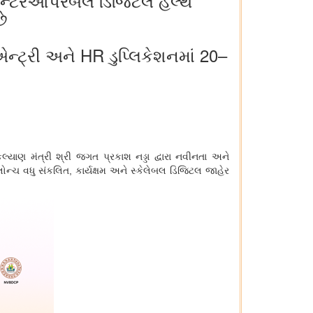
 ઇન્ટરઓપરેબલ ડિજિટલ હેલ્થ
ે
એન્ટ્રી અને HR ડુપ્લિકેશનમાં 20–
્યાણ મંત્રી શ્રી જગત પ્રકાશ નડ્ડા દ્વારા નવીનતા અને
લોન્ચ વધુ સંકલિત
,
કાર્યક્ષમ અને સ્કેલેબલ ડિજિટલ જાહેર