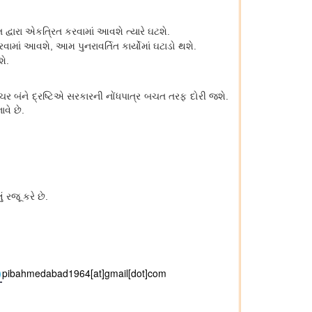
ત દ્વારા એકત્રિત કરવામાં આવશે ત્યારે ઘટશે.
કરવામાં આવશે
,
આમ પુનરાવર્તિત કાર્યોમાં ઘટાડો થશે.
ે.
રક્ચર બંને દ્રષ્ટિએ સરકારની નોંધપાત્ર બચત તરફ દોરી જશે.
વે છે.
 રજૂ કરે છે.
pibahmedabad1964[at]gmail[dot]com