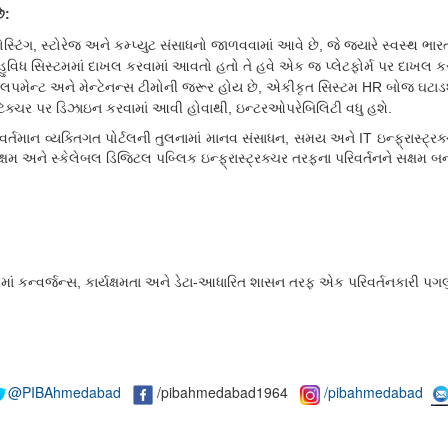
ા કરે છે:
ોસ્ટિંગ
,
સ્ટોરેજ અને કમ્પ્યુટ સંસાધનો જાળવવામાં આવે છે
,
જે જ્યારે સ્વસ્થ ભાર
 બહુવિધ સિસ્ટમમાં દાખલ કરવામાં આવતો હતો તે હવે એક જ પ્લેટફોર્મ પર દાખલ 
વલપમેન્ટ અને મેન્ટેનન્સ ટીમોની જરૂર હોય છે
,
એકીકૃત સિસ્ટમ
HR
બોજ ઘટાડશ
ર્કિટેક્ચર પર ડિઝાઇન કરવામાં આવી હોવાથી
,
ઇન્ટરઓપરેબિલિટી વધુ હશે.
ત વર્તમાન વ્યક્તિગત પોર્ટલની તુલનામાં માનવ સંસાધન
,
સમય અને
IT
ઇન્ફ્રાસ્ટ્
યક્ષમ અને સ્કેલેબલ ડિજિટલ પબ્લિક ઇન્ફ્રાસ્ટ્રક્ચર તરફના પરિવર્તનને સક્ષમ બના
ાં કન્વર્જન્સ
,
કાર્યક્ષમતા અને ડેટા-આધારિત શાસન તરફ એક પરિવર્તનકારી પગલું
@PIBAhmedabad
/pibahmedabad1964
/pibahmedabad