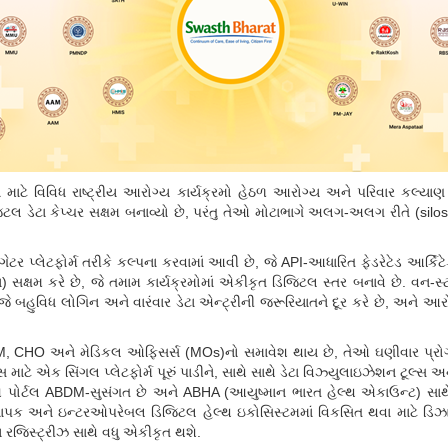
વા માટે વિવિધ રાષ્ટ્રીય આરોગ્ય કાર્યક્રમો હેઠળ આરોગ્ય અને પરિવાર કલ્યાણ
ટલ ડેટા કેપ્ચર સક્ષમ બનાવ્યો છે
,
પરંતુ તેઓ મોટાભાગે અલગ-અલગ રીતે (
silo
ગેટર પ્લેટફોર્મ તરીકે કલ્પના કરવામાં આવી છે, જે
API-
આધારિત ફેડરેટેડ આર્કિટે
 સક્ષમ કરે છે
,
જે તમામ કાર્યક્રમોમાં એકીકૃત ડિજિટલ સ્તર બનાવે છે. વન-સ્ટોપ
જે બહુવિધ લોગિન અને વારંવાર ડેટા એન્ટ્રીની જરૂરિયાતને દૂર કરે છે
,
અને આરોગ
M, CHO
અને મેડિકલ ઓફિસર્સ (
MOs)
નો સમાવેશ થાય છે
,
તેઓ ઘણીવાર પ્રોગ
માટે એક સિંગલ પ્લેટફોર્મ પૂરું પાડીને
,
સાથે સાથે ડેટા વિઝ્યુલાઇઝેશન ટૂલ્સ 
 પોર્ટલ
ABDM-
સુસંગત છે અને
ABHA (
આયુષ્માન ભારત હેલ્થ એકાઉન્ટ) સાથ
્યાપક અને ઇન્ટરઓપરેબલ ડિજિટલ હેલ્થ ઇકોસિસ્ટમમાં વિકસિત થવા માટે ડિઝાઇ
ીય રજિસ્ટ્રીઝ સાથે વધુ એકીકૃત થશે.