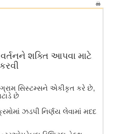
િવર્તનને શક્તિ આપવા માટે
 કરવી
ોગ્રામ સિસ્ટમ્સને એકીકૃત કરે છે,
ટાડે છે
યક્રમોમાં ઝડપી નિર્ણય લેવામાં મદદ