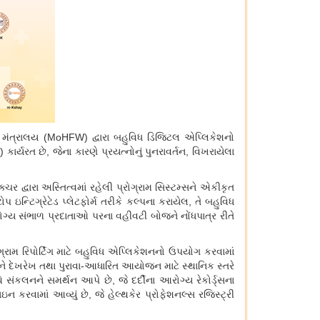
 મંત્રાલય (
MoHFW)
દ્વારા બહુવિધ ડિજિટલ એપ્લિકેશનો
s)
કાર્યરત છે
,
જેના કારણે પ્રયત્નોનું પુનરાવર્તન
,
વિખરાયેલા
ક્ચર દ્વારા અસ્તિત્વમાં રહેલી પ્રોગ્રામ સિસ્ટમ્સને એકીકૃત
 ઇન્ટિગ્રેટેડ પ્લેટફોર્મ તરીકે કલ્પના કરાયેલ
,
તે બહુવિધ
્ય સંભાળ પ્રદાતાઓ પરના વહીવટી બોજને નોંધપાત્ર રીતે
્રામ રિપોર્ટિંગ માટે બહુવિધ એપ્લિકેશનનો ઉપયોગ કરવામાં
અને દેખરેખ તથા પુરાવા-આધારિત આયોજન માટે સ્થાનિક સ્તરે
ે સંકલનને સમર્થન આપે છે
,
જે દર્દીના આરોગ્ય રેકોર્ડ્સના
ન કરવામાં આવ્યું છે
,
જે હેલ્થકેર પ્રોફેશનલ્સ રજિસ્ટ્રી