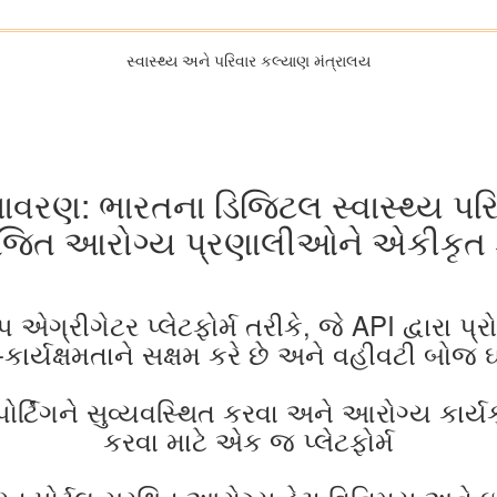
સ્વાસ્થ્ય અને પરિવાર કલ્યાણ મંત્રાલય
નાવરણ: ભારતના ડિજિટલ સ્વાસ્થ્ય પર
જિત આરોગ્ય પ્રણાલીઓને એકીકૃત
એગ્રીગેટર પ્લેટફોર્મ તરીકે, જે API દ્વારા પ્ર
ાર્યક્ષમતાને સક્ષમ કરે છે અને વહીવટી બોજ ઘ
 રિપોર્ટિંગને સુવ્યવસ્થિત કરવા અને આરોગ્ય કાર્
કરવા માટે એક જ પ્લેટફોર્મ