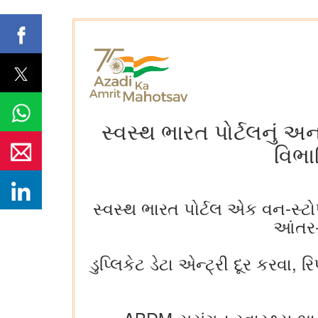
સ્વસ્થ ભારત પોર્ટલનું અ
વિભા
સ્વસ્થ ભારત પોર્ટલ એક વન-સ્ટોપ 
આંતર-ક
ડુપ્લિકેટ ડેટા એન્ટ્રી દૂર કરવા,