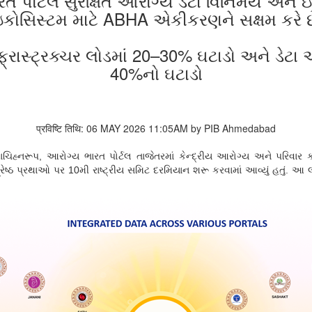
રત પોર્ટલ સુરક્ષિત આરોગ્ય ડેટા વિનિમય અને
ઇકોસિસ્ટમ માટે ABHA એકીકરણને સક્ષમ કરે છ
ન્ફ્રાસ્ટ્રક્ચર લોડમાં 20–30% ઘટાડો અને ડેટા 
40%નો ઘટાડો
प्रविष्टि तिथि: 06 MAY 2026 11:05AM by PIB Ahmedabad
ાચિહ્નરૂપ
,
આરોગ્ય ભારત પોર્ટલ તાજેતરમાં કેન્દ્રીય આરોગ્ય અને પરિવાર કલ
રેષ્ઠ પ્રથાઓ પર
10
મી રાષ્ટ્રીય સમિટ દરમિયાન શરૂ કરવામાં આવ્યું હતું. આ 