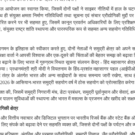
सफल आयोजन का स्वागत किया
,
जिसमें दोनों पक्षों ने साइबर नीतियों में हाल के
ही संयुक्त क्षमता निर्माण गतिविधियों तथा सूचना एवं संचार प्रौद्योगिकी मुद्दों पर
ारित
करने
पर भी सहमत हुए
,
जिसमें कानून प्रवर्तन अधिकारियों के लिए प्रशिक्ष
ल
,
संयुक्त राष्ट्र शांति स्थापना और पारस्परिक रूप से सहमत अन्य सहयोग गतिविधिय
वागमन के इतिहास को स्वीकार करते हुए
,
दोनों नेताओं ने समुद्री क्षेत्र को अपने
सुरक्षा वार्ता ने आपसी विश्वास और एक
-
दूसरे की चिंताओं की बेहतर समझ को बढ़ावा द
ढ़ाने के लिए भारत में गुरुग्राम
स्थित सूचना संलयन केंद्र
-
हिंद महासागर क्षेत्
या। प्रधानमंत्री श्री मोदी ने वियतनाम के हिंद
-
प्रशांत महासागर पहल
(
आईपी
त्र के अंतर्गत भारत और अन्य साझेदारों के साथ समन्वय जारी रखेगा
,
साथ 
2026
के आसियान
-
भारत समुद्री सहयोग वर्ष में ठोस सहयोग को प्रोत्साहित
करेग
यक्त की
,
जिसमें समुद्री निगरानी मंच
,
डेटा प्रबंधन
,
समुद्री पूर्वानुमान और सेवाएं
,
क्
नन और पालन सुविधाओं की स्थापना और भारत में मसल्स के प्रजनन और खरीद को सक्
गिकी क्षेत्र
राया और वित्तीय नवाचार और डिजिटल भुगतान पर भारतीय रिजर्व बैंक और स्टेट बैंक
के लिए संपर्क को बढ़ावा देने पर सहमति व्यक्त की
,
जिससे दोनों पक्षों के पर्यटन और
म बुद्धिमत्ता
,
अंतरिक्ष और परमाणु प्रौद्योगिकी
,
समुद्री विज्ञान
,
जैव प्रौद्योगिकी
,
औष