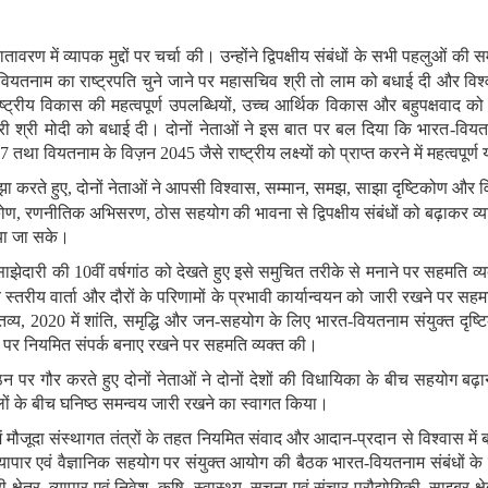
ातावरण में व्यापक मुद्दों पर चर्चा की। उन्होंने द्विपक्षीय संबंधों के सभी पहलुओं की 
े वियतनाम का
राष्ट्रपति चुने जाने पर महासचिव श्री तो लाम
को बधाई दी और विश्
्ट्रीय विकास की महत्वपूर्ण उपलब्धियों
,
उच्च आर्थिक विकास और बहुपक्षवाद को
री श्री मोदी को बधाई दी। दोनों नेताओं ने इस बात पर बल दिया कि भारत
-
वियतन
47
तथा वियतनाम के विज़न
2045
जैसे राष्ट्रीय लक्ष्यों को प्राप्त करने में महत्वपू
ाझा करते हुए
,
दोनों नेताओं ने आपसी विश्वास
,
सम्मान
,
समझ
,
साझा दृष्टिकोण और विभि
कोण
,
रणनीतिक अभिसरण
,
ठोस सहयोग
की भावना से द्विपक्षीय संबंधों को बढ़ाकर
िया जा सके।
साझेदारी की
10
वीं वर्षगांठ को देखते हुए इसे समुचित तरीके से मनाने पर सहमति व्यक
उच्च स्तरीय वार्ता और दौरों के परिणामों के प्रभावी कार्यान्वयन को जारी रखने पर सह
तव्य
, 2020
में शांति
,
समृद्धि और जन
-
सहयोग के लिए भारत
-
वियतनाम संयुक्त दृष्ट
तरों पर नियमित संपर्क बनाए रखने पर सहमति व्यक्त की।
न पर गौर करते हुए दोनों नेताओं ने दोनों देशों की विधायिका के बीच सहयोग बढ़
मंडलों के बीच घनिष्ठ समन्वय जारी रखने का स्वागत किया।
ं में मौजूदा संस्थागत तंत्रों के तहत नियमित संवाद और आदान
-
प्रदान से विश्वास मे
्यापार एवं वैज्ञानिक सहयोग पर संयुक्त आयोग की बैठक भारत
-
वियतनाम संबंधों के 
ी क्षेत्र
,
व्यापार एवं निवेश
,
कृषि
,
स्वास्थ्य
,
सूचना एवं संचार प्रौद्योगिकी
,
साइबर क्षे