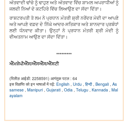
ਅੱਤਵਾਦੀ ਢਾਂਚੇ ਨੂੰ ਢਾਹੁਣ ਅਤੇ ਅੱਤਵਾਦ ਵਿੱਚ ਸ਼ਾਮਲ ਅਪਰਾਧੀਆਂ ਨੂੰ
ਜਲਦੀ ਨਿਆਂ ਦੇ ਕਟਹਿਰੇ ਵਿੱਚ ਲਿਆਉਣ ਦਾ ਸੱਦਾ ਦਿੱਤਾ।
ਰਾਸ਼ਟਰਪਤੀ ਤੋ ਲਮ ਨੇ ਪ੍ਰਧਾਨ ਮੰਤਰੀ ਸ਼੍ਰੀ ਨਰੇਂਦਰ ਮੋਦੀ ਦਾ ਆਪਣੇ
ਅਤੇ ਆਪਣੇ ਵਫ਼ਦ ਦੇ ਨਿੱਘੇ ਆਦਰ-ਸਤਿਕਾਰ ਅਤੇ ਸ਼ਾਨਦਾਰ ਪ੍ਰਬੰਧਾਂ
ਲਈ ਧੰਨਵਾਦ ਕੀਤਾ। ਉਨ੍ਹਾਂ ਨੇ ਪ੍ਰਧਾਨ ਮੰਤਰੀ ਸ਼੍ਰੀ ਮੋਦੀ ਨੂੰ
ਵੀਅਤਨਾਮ ਆਉਣ ਦਾ ਸੱਦਾ ਦਿੱਤਾ।
*********
ਐੱਮਜੇਪੀਐੱਸ/ਐੱਸਐੱਸ/ਐੱਸਟੀ
(रिलीज़ आईडी: 2258591)
आगंतुक पटल : 64
इस विज्ञप्ति को इन भाषाओं में पढ़ें:
English
,
Urdu
,
हिन्दी
,
Bengali
,
As
samese
,
Manipuri
,
Gujarati
,
Odia
,
Telugu
,
Kannada
,
Mal
ayalam