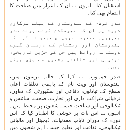
استقبال کیا۔ انہوں نے ان کے اعزاز میں ضیافت کا
اہتمام بھی کیا۔
صدر تولام کے ہندوستان کے پہلے سرکاری
دورے پر ان کا خیرمقدم کرتے ہوئے صدر
جمہوریہ محترمہ دروپدی مرمو نے کہا کہ
ہندوستان اور ویتنام کے درمیان گہرے
دوستانہ روابط ہیں جن کی جڑیں تاریخی،
تہذیبی اور ثقافتی رشتوں سے جڑی ہوئی
ہیں۔
صدر جمہوریہ نے کہا کہ حالیہ برسوں میں،
ہندوستان اور ویت نام کے باہمی تعلقات اعلیٰ
سطح کے تبادلوں، دفاعی اور سکیورٹی کے تعاون،
ترقیاتی شراکت داری اور تجارت، صحت، سائنس و
ٹیکنالوجی اور سیاحت جیسے شعبوں پر محیط ہیں۔
انہوں نے اس بات پر خوشی کا اظہار کیا کہ اس
دورے کے دوران نایاب معدنیات، ڈیجیٹل اور مالیاتی
ٹیکنالوجی، ثقافت اور تعلیم جیسے اہم شعبوں میں