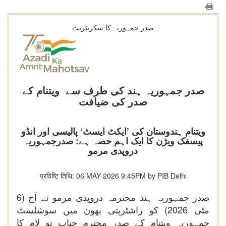
صدر جمہوریہ کا سکریٹریٹ
صدر جمہوریہ ہند کی طرف سے ویتنام کے
صدر کی ضیافت
ویتنام ہندوستان کی ’ایکٹ ایسٹ‘ پالیسی اور انڈو
پیسفک ویژن کا ایک اہم حصہ ہے: صدرجمہوریہ
دروپدی مرمو
प्रविष्टि तिथि: 06 MAY 2026 9:45PM by PIB Delhi
صدر جمہوریہ ہند محترمہ دروپدی مرمو نے آج (6
مئی 2026) کو راشٹرپتی بھون میں سوشلسٹ
جمہوریہ ویتنام کے صدر محترم جناب تو لام کا