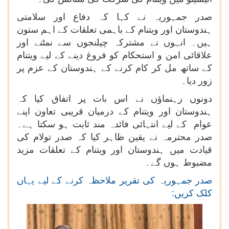
صدر جمہوریہ نے کہا کہ دفاع اور سلامتی
ہندوستان اور ویتنام کے باہمی تعلقات کے اہم ستون
ہیں۔ انہوں نے مشترکہ چیلنجوں سے نمٹنے اور
علاقائی امن و استحکام کو فروغ دینے کے لیے ویتنام
کے ساتھ مل کر کام کرنے کے ہندوستان کے عزم پر
زور دیا۔
دونوں رہنماؤں نے اس بات پر اتفاق کیا کہ
ہندوستان اور ویتنام کے درمیان قریبی تعاون اپنے
عوام کے لیے انتہائی فائدہ مند ثابت ہو سکتا ہے۔
صدر محترمہ نے یقین ظاہر کیا کہ صدر تولام کی
قیادت میں ہندوستان اور ویتنام کے تعلقات مزید
مضبوط ہوں گے۔
صدر جمہوریہ کی تقریر ملاحظہ کرنے کے لیے یہاں
کلک کریں: