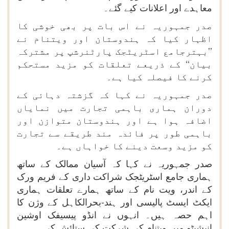
معاہدے اور اعلانات کیے گئے۔
صدر جمہوریہ نے اس بات پر بھی خوشی کا
اظہار کیا کہ ہندوستان اور ویتنام نے
’’بہترجامع اسٹریٹجک پارٹنرشپ پر مشترکہ
بیان‘‘ کے ذریعے تعلقات کو مزید مستحکم
کرنے کا فیصلہ کیا ہے۔
صدر جمہوریہ نے کہا کہ گزشتہ دہائی کے
دوران ہماری باہمی تجارت میں نمایاں
اضافہ ہوا ہے اور ہندوستان متوازن اور
باہمی طور پر فائدہ مند طریقے سے تجارت
کو مزید وسعت دینے کا خواہاں ہے۔
صدر جمہوریہ نے کہا کہ آسیان ممالک کے ساتھ
ہماری جامع اسٹریٹجک شراکت داری کے فریم ورک
کے اندر، ویت نام کے ساتھ ہمارے تعلقات ہماری
ایکٹ ایسٹ پالیسی اور ہند-بحرالکاہل کے وژن کا
اہم حصہ ہیں۔ انہوں نے انڈو پیسیفک اوشین
انیشیٹو میں ویتنام کی شرکت کی ستائش کی۔