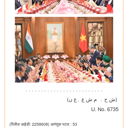
۔۔۔۔۔۔۔۔۔۔۔۔۔۔۔۔۔۔۔۔۔۔۔۔۔
(ش ح ۔ م ش ع ۔ع ن)
U. No. 6735
(रिलीज़ आईडी: 2258608)
आगंतुक पटल : 53