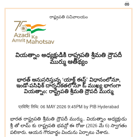
రాష్ట్రప‌తి స‌చివాల‌యం
వియత్నాం అధ్యక్షుడికి రాష్ట్రపతి శ్రీమతి ద్రౌపదీ
ముర్ము ఆతిథ్యం
భారత్ అనుసరిస్తున్న ‘యాక్ట్ ఈస్ట్’ విధానంలోనూ,
ఇండో-పసిఫిక్ దార్శనికతలోనూ ఓ ముఖ్య భాగంగా
వియత్నాం: రాష్ట్రపతి శ్రీమతి ద్రౌపదీ ముర్ము
प्रविष्टि तिथि: 06 MAY 2026 9:45PM by PIB Hyderabad
భారత రాష్ట్రపతి శ్రీమతి ద్రౌపదీ ముర్ము
..
వియత్నాం అధ్యక్షుడు
శ్రీ తో లామ్‌ కు రాష్ట్రపతి భవన్లో ఈ రోజు
(2026
మే
6)
స్వాగతం
పలికారు
.
ఆయన గౌరవార్థం విందును ఏర్పాటు చేశారు
.