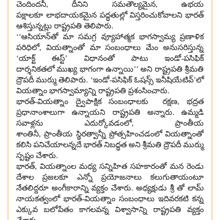
చెందిందనీ
,
దీనిని సమతౌల్యమైన
,
ఉభయ
పక్షాలకూ లాభదాయకమైన పద్ధతుల్లో విస్తరించుకోవాలని భారత్
ఆశిస్తున్నట్లు రాష్ట్రపతి తెలిపారు
.
‘‘
ఆసియాన్‌తో మా సమగ్ర వ్యూహాత్మక భాగస్వామ్య ప్రణాళిక
పరిధిలో
,
వియత్నాంతో మా సంబంధాలు మేం అనుసరిస్తున్న
‘యాక్ట్ ఈస్ట్’ విధానంతో పాటు ఇండో
-
పసిఫిక్
దార్శనికతలో ముఖ్య భాగంగా ఉన్నాయి’’ అని రాష్ట్రపతి శ్రీమతి
ద్రౌపదీ ముర్ము తెలిపారు
. ‘
ఇండో
-
పసిఫిక్ ఓషన్స్ ఇనీషియేటివ్‌’లో
వియత్నాం భాగస్వామ్యాన్ని రాష్ట్రపతి ప్రశంసించారు
.
భారత్
-
వియత్నాం ద్వైపాక్షిక సంబంధాలకు రక్షణ
,
భద్రత
ప్రధానాంశాలుగా ఉన్నాయని రాష్ట్రపతి అన్నారు
.
ఉమ్మడి
సవాళ్లను ఎదుర్కోవడంలో
,
ప్రాంతీయ
శాంతినీ
,
ప్రాంతీయ స్థిరత్వాన్నీ ప్రోత్సహించడంలో వియత్నాంతో
కలిసి పనిచేయాలన్నదే భారత్ నిబద్ధత అని శ్రీమతి ద్రౌపదీ ముర్ము
స్పష్టం చేశారు
.
భారత్
,
వియత్నాంల మధ్య సన్నిహిత సహకారంతో మన రెండు
దేశాల ప్రజలకూ ఎన్నో ప్రయోజనాలు కలుగుతాయంటూ
నేతలిద్దరూ అంగీకారాన్ని వ్యక్తం చేశారు
.
అధ్యక్షుడు శ్రీ తో లామ్
నాయకత్వంలో భారత్
-
వియత్నాం సంబంధాలు ఇదివరకటి కన్న
ఎక్కువ బలోపేతం కాగలవన్న విశ్వాసాన్ని రాష్ట్రపతి వ్యక్తం