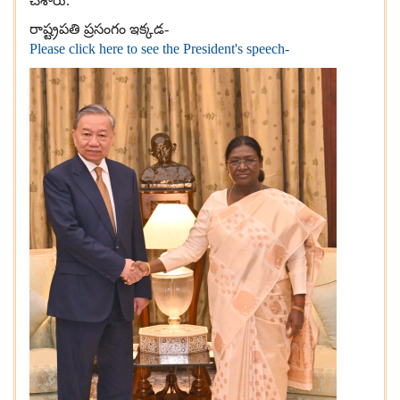
చేశారు
.
రాష్ట్రపతి ప్రసంగం ఇక్కడ
-
Please click here to see the President's speech-