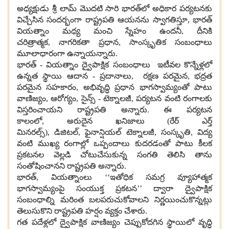
అధ్యక్షుడు శ్రీ లామ్ మొదటి సారి భారత్‌లో అధికార పర్యటనకు
విచ్చేసిన సందర్భంగా రాష్ట్రపతి ఆయనను స్వాగతిస్తూ
,
భారత్
వియత్నాం మధ్య మంచి స్నేహం ఉందనీ
,
దీనికి
చరిత్రాత్మక
,
నాగరికతా ప్రధాన
,
సాంస్కృతిక సంబంధాలు
మూలాధారంగా ఉన్నాయన్నారు
.
భారత్
-
వియత్నాం ద్వైపాక్షిక సంబంధాలు ఇటీవల కొన్నేళ్లలో
ఉన్నత స్థాయి ఆదాన
-
ప్రదానాలు
,
రక్షణ పరమైన
,
భద్రత
పరమైన సహకారం
,
అభివృద్ధి ప్రధాన భాగస్వామ్యంతో పాటు
వాణిజ్యం
,
ఆరోగ్యం
,
సైన్స్
-
టెక్నాలజీ
,
పర్యటన వంటి రంగాలకు
విస్తరించాయని రాష్ట్రపతి అన్నారు
.
ఈ పర్యటన
కాలంలో
,
అరుదైన ఖనిజాలు
(
రేర్ ఎర్త్
మినరల్స్
),
డిజిటల్
,
ఫైనాన్షియల్ టెక్నాలజీ
,
సంస్కృతి
,
విద్య
వంటి ముఖ్య రంగాల్లో ఒప్పందాలు కుదరడంతో పాటు కీలక
ప్రకటనల వెల్లడి చోటుచేసుకున్న సంగతి తెలిసి తాను
సంతోషించానని రాష్ట్రపతి అన్నారు
.
భారత్
,
వియత్నాంలు ‘‘ఇతోధిక సమగ్ర వ్యూహాత్మక
భాగస్వామ్యంపై సంయుక్త ప్రకటన’’ ద్వారా ద్వైపాక్షిక
సంబంధాల్ని మరింత బలపరుచుకోవాలని నిర్ణయించుకొన్నట్లు
తెలుసుకొని రాష్ట్రపతి హర్షం వ్యక్తం చేశారు
.
గత పదేళ్లలో ద్వైపాక్షిక వాణిజ్యం చెప్పుకోదగిన స్థాయిలో వృద్ధి