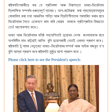
ৰাষ্ট্ৰপতিগৰাকীয়ে কয় যে প্ৰতিৰক্ষা আৰু নিৰাপত্তা ভাৰত-ভিয়েটনাম
দ্বিপাক্ষিক সম্পৰ্কৰ গুৰুত্বপূৰ্ণ স্তম্ভ। ভাগ-বাটোৱাৰা কৰা প্ৰত্যাহ্বানসমূহৰ
মোকাবিলা কৰা তথা আঞ্চলিক শান্তি আৰু স্থিতিশীলতাক প্ৰসাৰিত কৰাৰ বাবে
ভিয়েটনামৰ সৈতে একেলগে কাম কৰি যোৱাৰ ভাৰতৰ প্ৰতিশ্ৰুতিৰ বিষয়তো
তেওঁ আলোকপাত কৰে।
ভাৰত আৰু ভিয়েটনামৰ ঘনিষ্ঠ সহযোগিতাই দুয়োখন দেশৰ জনসাধাৰণৰ বাবে
অপৰিসীম লাভ কঢ়িয়াই আনিব বুলি দুয়োগৰাকী নেতাই একমত প্ৰকাশ কৰে।
ৰাষ্ট্ৰপতি টু লামৰ নেতৃত্বত ভাৰত–ভিয়েটনামৰ সম্পৰ্ক আৰু অধিক মজবুত হ’ব
বুলি আস্থা প্ৰকাশ কৰে ৰাষ্ট্ৰপতি মুৰ্মুৱে আশা প্ৰকাশ কৰে ।
Please click here to see the President's speech-