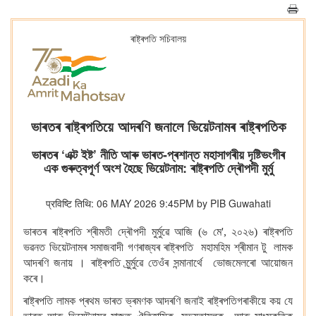
ৰাষ্ট্ৰপতি সচিবালয়
ভাৰতৰ ৰাষ্ট্ৰপতিয়ে আদৰণি জনালে ভিয়েটনামৰ ৰাষ্ট্ৰপতিক
ভাৰতৰ ‘এক্ট ইষ্ট’ নীতি আৰু ভাৰত-প্ৰশান্ত মহাসাগৰীয় দৃষ্টিভংগীৰ
এক গুৰুত্বপূৰ্ণ অংশ হৈছে ভিয়েটনাম: ৰাষ্ট্ৰপতি দ্ৰৌপদী মুৰ্মু
प्रविष्टि तिथि: 06 MAY 2026 9:45PM by PIB Guwahati
ভাৰতৰ ৰাষ্ট্ৰপতি শ্ৰীমতী দ্ৰৌপদী মুৰ্মুৱে আজি (৬ মে', ২০২৬) ৰাষ্ট্ৰপতি
ভৱনত ভিয়েটনামৰ সমাজবাদী গণৰাজ্যৰ ৰাষ্ট্ৰপতি মহামহিম শ্ৰীমান টু লামক
আদৰণি জনায় । ৰাষ্ট্ৰপতি মুৰ্ৰ্মুৱে তেওঁৰ সন্মানাৰ্থে ভোজমেলৰো আয়োজন
কৰে।
ৰাষ্ট্ৰপতি লামক প্ৰথম ভাৰত ভ্ৰমণক আদৰণি জনাই ৰাষ্ট্ৰপতিগৰাকীয়ে কয় যে