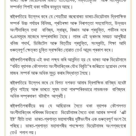
ভাৰত আৰু ভিয়েটনামৰ মাজত ঐতিহাসিক, সভ্যতামূলক আৰু সাংস্কৃতিক
সম্পৰ্কত শিপাই থকা গভীৰ বন্ধুত্ব আছে।
ৰাষ্ট্ৰপতিয়ে উল্লেখ কৰে যে শেহতীয়া বছৰবোৰত ভাৰত-ভিয়েটনাম দ্বিপাক্ষিক
সম্পৰ্ক উচ্চ পৰ্যায়ৰ বিনিময়, প্ৰতিৰক্ষা আৰু নিৰাপত্তা সহযোগিতা, উন্নয়ন
অংশীদাৰিত্ব তথা বাণিজ্য, স্বাস্থ্য, বিজ্ঞান আৰু প্ৰযুক্তি, পৰ্যটনৰ দৰে
খণ্ডসমূহৰ মাজেৰে সম্প্ৰসাৰিত হৈছে। লামৰ এই ভ্ৰমণৰ সময়ত আপুৰীয়া
খনিজ পদাৰ্থ, ডিজিটেল আৰু বিত্তীয় প্ৰযুক্তি, সংস্কৃতি, শিক্ষা আদি
গুৰুত্বপূৰ্ণ ক্ষেত্ৰত চুক্তি স্বাক্ষৰিত হোৱাত তেওঁ আনন্দ প্ৰকাশ কৰে।
ৰাষ্ট্ৰপতিগৰাকীয়ে এই কথা লক্ষ্য কৰি আনন্দিত হয় যে ভাৰত আৰু ভিয়েটনামে
“বৰ্ধিত ব্যাপক কৌশলগত অংশীদাৰিত্বৰ যৌথ বিবৃতি”ৰ জৰিয়তে দুয়োখন দেশৰ
মাজৰ সম্পৰ্ক আৰু অধিক সুদৃঢ় কৰাৰ সিদ্ধান্ত লৈছে।
ৰাষ্ট্ৰপতিয়ে উল্লেখ কৰে যে বিগত দশকত আমাৰ দ্বিপাক্ষিক বাণিজ্য যথেষ্ট
বৃদ্ধি পাইছে আৰু ভাৰতে সুষম তথা পাৰস্পৰিকভাৱে লাভজনক বাণিজ্যৰ
অধিক সম্প্ৰসাৰণ ঘটাবলৈ আগ্ৰহী।
ৰাষ্ট্ৰপতিগৰাকীয়ে কয় যে আছিয়ানৰ সৈতে থকা ব্যাপক কৌশলগত
অংশীদাৰিত্বৰ পৰিসৰৰ ভিতৰতে ভিয়েটনামৰ সৈতে থকা আমাৰ সম্পৰ্ক ‘এক্ট
ইষ্ট’ নীতি তথা ভাৰত-প্ৰশান্ত মহাসাগৰীয় দৃষ্টিভংগীৰ এক গুৰুত্বপূৰ্ণ অংশ হৈ
পৰিছে। ভাৰত-প্ৰশান্ত মহাসাগৰীয় পদক্ষেপত ভিয়েটনামৰ অংশগ্ৰহণৰো
তেওঁ শলাগ লয়।