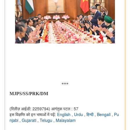
***
MJPS/SS/PRK/DM
(रिलीज़ आईडी: 2259794)
आगंतुक पटल : 57
इस विज्ञप्ति को इन भाषाओं में पढ़ें:
English
,
Urdu
,
हिन्दी
,
Bengali
,
Pu
njabi
,
Gujarati
,
Telugu
,
Malayalam