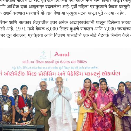
 नफ्यातील मोठा वाटा थेट दूध उत्पादकांच्या बँक खात्यांमध्ये जमा होणार असून त्
आर्थिक दर्जा आमूलाग्र बदललेला आहे. पूर्वी महिला प्रामुख्याने केवळ घरगुती 
थिक सक्षमीकरणात महत्त्वाचे योगदान देणाऱ्या प्रमुख घटक म्हणून पुढे आल्या आहेत.
ुरियन आणि सहकार क्षेत्रातील इतर अनेक आद्यप्रवर्तकांनी घालून दिलेल्या सहकाराच
 आली आहे.
1971
मध्ये केवळ
6,000
लिटर दुधाचे संकलन आणि
7,000
रुपयांच्
रोबर दूध संकलन
,
प्रक्रिया आणि वितरण यासाठीचे एक मोठे नेटवर्क निर्माण केले