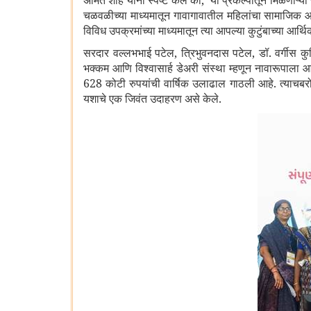
अमित शाह यांनी स्पष्ट केले की
,
या प्रकल्पातून मिळणाऱ्या
चळवळीच्या माध्यमातून गावागावातील महिलांचा सामाजिक आणि 
विविध उपक्रमांच्या माध्यमातून त्या आपल्या कुटुंबाच्या आर्
सरदार वल्लभभाई पटेल
,
त्रिभुवनदास पटेल
,
डॉ. वर्गीस क
भक्कम आणि विश्वासार्ह डेअरी संस्था म्हणून नावारूपाला
628
कोटी रुपयांची वार्षिक उलाढाल गाठली आहे. त्याचब
यशाचे एक जिवंत उदाहरण असे केले.