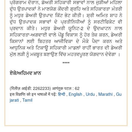
ਪ੍ਰੋਗਰਾਮ ਦੌਰਾਨ, ਡੇਅਰੀ ਸਹਿਕਾਰੀ ਸਭਾਵਾਂ ਨਾਲ ਜੁੜੀਆਂ ਮਹਿਲਾ
ਦੁੱਧ ਉਤਪਾਦਕਾਂ ਨੇ ਮਾਣਯੋਗ ਕੇਂਦਰੀ ਗ੍ਰਹਿ ਅਤੇ ਸਹਿਕਾਰਤਾ ਮੰਤਰੀ
ਨੂੰ ਮਧੁਰ ਡੇਅਰੀ ਉਤਪਾਦ ਕਿੱਟ ਭੇਟ ਕੀਤੀ। ਸ਼੍ਰੀ ਅਮਿਤ ਸ਼ਾਹ ਨੇ
ਦੁੱਧ ਉਤਪਾਦਕ ਸਭਾਵਾਂ ਦੇ ਪ੍ਰਤੀਨਿਧੀਆਂ ਨੂੰ ਸਰਟੀਫਿਕੇਟ ਵੀ
ਪ੍ਰਦਾਨ ਕੀਤੇ। ਮਧੁਰ ਡੇਅਰੀ ਯੂਨਿਟ-2 ਦੇ ਉਦਘਾਟਨ ਨਾਲ
ਸਹਿਕਾਰਤਾ-ਅਗਵਾਈ ਵਾਲੇ ਪੇਂਡੂ ਵਿਕਾਸ ਨੂੰ ਹੋਰ ਤੇਜ਼ ਕਰਨ, ਡੇਅਰੀ
ਕਿਸਾਨਾਂ ਲਈ ਬਿਹਤਰ ਆਜੀਵਿਕਾ ਦੇ ਮੌਕੇ ਪੈਦਾ ਕਰਨ ਅਤੇ
ਆਧੁਨਿਕ ਅਤੇ ਟਿਕਾਊ ਸਹਿਕਾਰੀ ਮਾਡਲਾਂ ਰਾਹੀਂ ਭਾਰਤ ਦੀ ਡੇਅਰੀ
ਮੁੱਲ ਲੜੀ ਨੂੰ ਮਜ਼ਬੂਤ ਬਣਾਉਣ ਵਿੱਚ ਮਹਤਵਪੂਰਣ ਯੋਗਦਾਨ ਦੇਵੇਗਾ ​।
****
ਏਕੇ/ਅਹਿਮਦ ਖ਼ਾਨ
(रिलीज़ आईडी: 2262233)
आगंतुक पटल : 62
इस विज्ञप्ति को इन भाषाओं में पढ़ें:
हिन्दी
,
English
,
Urdu
,
Marathi
,
Gu
jarati
,
Tamil