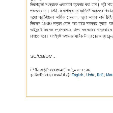
নিরাপত্তা সংস্থাকে একযোগে ব্যবহার করা হবে। শ্রী শাহ সীম
গুরুত্ব দেন। তিনি জেলাশাসকদের সংশ্লিষ্ট অঞ্চলের প্রথম স
ভুয়ো প্রতিষ্ঠানের আর্থিক লেনদেন, ভুয়ো আধার কার্ড চি
নিরসনে 1930 নম্বরে ফোন করে যাতে সমস্যার সুরাহা যায়,
ভাইব্র্যান্ট ভিলেজ প্রোগ্রাম-২ যাতে সফলভাবে বাস্তবায়
চালাতে হবে। সংশ্লিষ্ট অঞ্চলের সার্বিক উন্নয়নের জন্য কে
SC/CB/DM..
(रिलीज़ आईडी: 2265942)
आगंतुक पटल : 36
इस विज्ञप्ति को इन भाषाओं में पढ़ें:
English
,
Urdu
,
हिन्दी
,
Mar