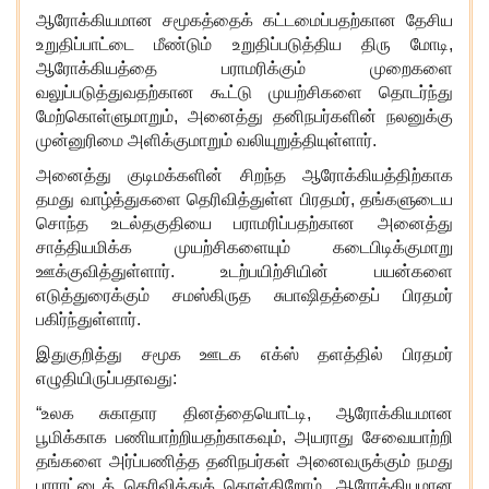
ஆரோக்கியமான சமூகத்தைக் கட்டமைப்பதற்கான தேசிய
உறுதிப்பாட்டை மீண்டும் உறுதிப்படுத்திய திரு மோடி,
ஆரோக்கியத்தை பராமரிக்கும் முறைகளை
வலுப்படுத்துவதற்கான கூட்டு முயற்சிகளை தொடர்ந்து
மேற்கொள்ளுமாறும், அனைத்து தனிநபர்களின் நலனுக்கு
முன்னுரிமை அளிக்குமாறும் வலியுறுத்தியுள்ளார்.
அனைத்து குடிமக்களின் சிறந்த ஆரோக்கியத்திற்காக
தமது வாழ்த்துகளை தெரிவித்துள்ள பிரதமர், தங்களுடைய
சொந்த உடல்தகுதியை பராமரிப்பதற்கான அனைத்து
சாத்தியமிக்க முயற்சிகளையும் கடைபிடிக்குமாறு
ஊக்குவித்துள்ளார். உடற்பயிற்சியின் பயன்களை
எடுத்துரைக்கும் சமஸ்கிருத சுபாஷிதத்தைப் பிரதமர்
பகிர்ந்துள்ளார்.
இதுகுறித்து சமூக ஊடக எக்ஸ் தளத்தில் பிரதமர்
எழுதியிருப்பதாவது:
“உலக சுகாதார தினத்தையொட்டி, ஆரோக்கியமான
பூமிக்காக பணியாற்றியதற்காகவும், அயராது சேவையாற்றி
தங்களை அர்ப்பணித்த தனிநபர்கள் அனைவருக்கும் நமது
பாராட்டைத் தெரிவித்துக் கொள்கிறோம். ஆரோக்கியமான