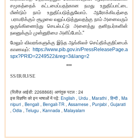
சமூகத்தைக் கட்டமைப்பதற்கான நமது உறுதிப்பாட்டை
மீண்டும் நாம் உறுதிப்படுத்துவோம். ஆரோக்கியத்தை
பராமரிக்கும் சூழலை வலுப்படுத்துவதற்கு நாம் அனைவரும்
ஒருங்கிணைந்து செயல்பட்டு அனைத்து தனிநபர்களின்
நலனுக்கும் முன்னுரிமை அளிப்போம்.”
மேலும் விவரங்களுக்கு இந்த ஆங்கிலச் செய்திக்குறிப்பைக்
காணவும்:
https://www.pib.gov.in/PressReleasePage.a
spx?PRID=2249522&reg=3&lang=2
***
SS/IR/RJ/SE
(रिलीज़ आईडी: 2268868)
आगंतुक पटल : 24
इस विज्ञप्ति को इन भाषाओं में पढ़ें:
English
,
Urdu
,
Marathi
,
हिन्दी
,
Ma
nipuri
,
Bengali
,
Bengali-TR
,
Assamese
,
Punjabi
,
Gujarati
,
Odia
,
Telugu
,
Kannada
,
Malayalam