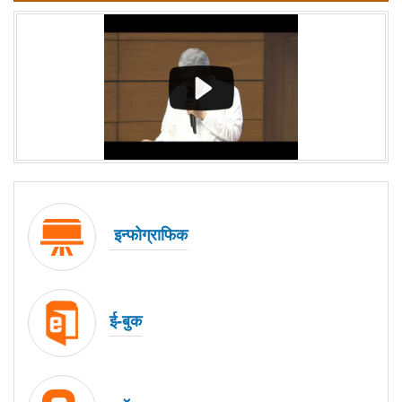
इन्फोग्राफिक
ई-बुक