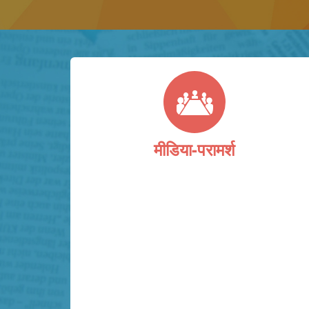
मीडिया-परामर्श